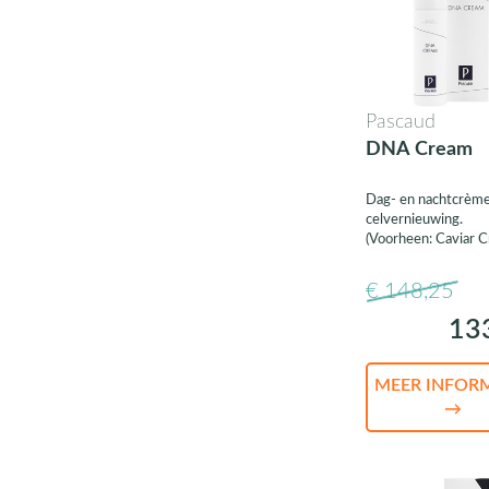
Pascaud
DNA Cream
Dag- en nachtcrème
celvernieuwing.
(Voorheen: Caviar 
€ 148,25
13
MEER INFOR
→