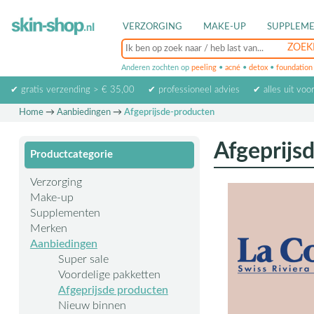
VERZORGING
MAKE-UP
SUPPLEM
Anderen zochten op
peeling
•
acné
•
detox
•
foundation
✔ gratis verzending > € 35,00
✔ professioneel advies
✔ alles uit voo
Home
→
Aanbiedingen
→
Afgeprijsde-producten
Afgeprijs
Productcategorie
Verzorging
Make-up
Supplementen
Merken
Aanbiedingen
Super sale
Voordelige pakketten
Afgeprijsde producten
Nieuw binnen