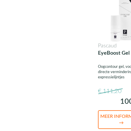
Pascaud
EyeBoost Gel
Oogcontour gel, vo
directe verminderin
expressielijntjes
€ 111,20
10
MEER INFOR
→