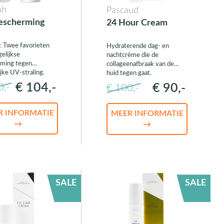
ah
Pascaud
escherming
24 Hour Cream
:
Twee favorieten
Hydraterende dag- en
gelijkse
nachtcrème die de
ming tegen
collageenafbraak van de
jke UV-straling.
huid tegen gaat.
€ 104,-
€ 90,-
0,-
€ 100,-
R INFORMATIE
MEER INFORMATIE
→
→
SALE
SALE