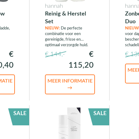
hannah
hann
ow
Reinig & Herstel
Zonb
Set
Duo
ladde,
NIEUW:
De perfecte
NIEUW
combinatie voor een
voor da
gereinigde, frisse en
bescher
optimaal verzorgde huid.
schadeli
€
€
€ 144,-
€ 13
0,40
115,20
MEE
MATIE
MEER INFORMATIE
→
SALE
SALE