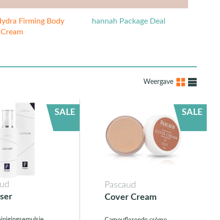
Hydra Firming Body
hannah Package Deal
Cream
Weergave
SALE
SALE
aud
Pascaud
ser
Cover Cream
einigingsemulsie.