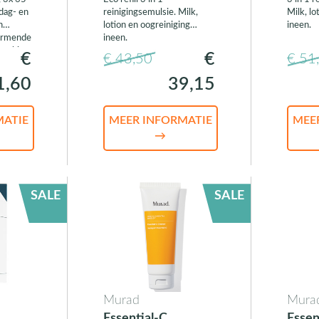
dag- en
reinigingsemulsie. Milk,
Milk, lo
n
lotion en oogreiniging
ineen.
ermende
ineen.
werking
€
€
€ 43,50
€ 51
1,60
39,15
MATIE
MEER INFORMATIE
MEE
→
SALE
SALE
Murad
Mura
Essential-C
Essen