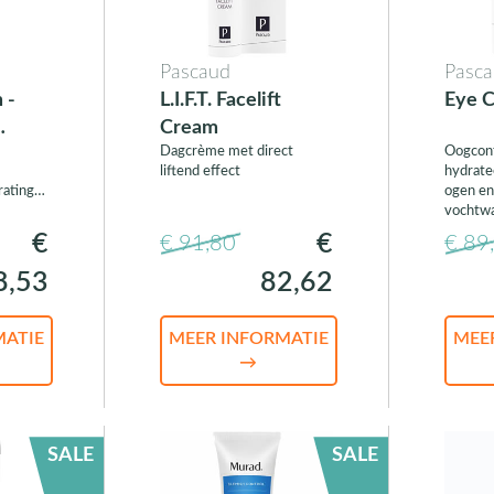
Pascaud
Pasc
 -
L.I.F.T. Facelift
Eye 
Cream
Dagcrème met direct
Oogcon
liftend effect
hydrate
rating
ogen en
vochtwa
€
€
€ 91,80
€ 89
8,53
82,62
MATIE
MEER INFORMATIE
MEE
→
SALE
SALE