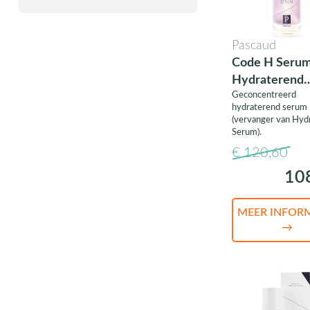
Pascaud
Code H Serum
Hydraterend
Geconcentreerd
serum
hydraterend serum
(vervanger van Hyd
Serum).
€ 120,60
10
MEER INFOR
→