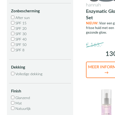
hannah
Zonbescherming
Enzymatic Gl
Set
After sun
SPF 15
NIEUW:
Voor een g
frisse huid met een
SPF 20
gezonde glow.
SPF 30
SPF 40
€ 163,-
SPF 50
SPF 8
13
MEER INFOR
Dekking
→
Volledige dekking
Finish
Glanzend
Mat
Natuurlijk