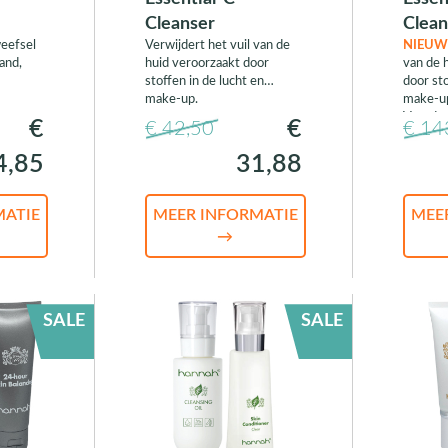
Cleanser
Clea
weefsel
Verwijdert het vuil van de
NIEUW
and,
huid veroorzaakt door
van de 
stoffen in de lucht en
door sto
make-up.
make-u
Voordee
€
€
€ 42,50
€ 14
4,85
31,88
MATIE
MEER INFORMATIE
MEE
→
SALE
SALE