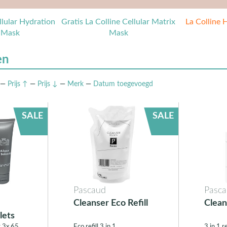
lular Hydration
Gratis La Colline Cellular Matrix
La Colline 
 Mask
Mask
en
—
Prijs ↑
—
Prijs ↓
—
Merk
—
Datum
toegevoegd
SALE
SALE
Pascaud
Pasc
Cleanser Eco Refill
Clean
lets
 3x 65
Eco refill 3 in 1
3 in 1 r