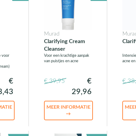
Murad
Mura
Clarifying Cream
Clari
Cleanser
 voor
Voor een krachtige aanpak
Intensie
van puistjes en acne
acne en
Cream)
€
€
€ 39,95
€ 38
3,43
29,96
MATIE
MEER INFORMATIE
MEE
→