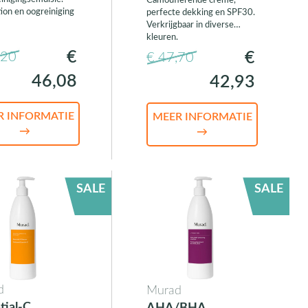
Camouflerende crème,
tion en oogreiniging
perfecte dekking en SPF30.
Verkrijgbaar in diverse
kleuren.
€
€
,20
€ 47,70
46,08
42,93
R INFORMATIE
MEER INFORMATIE
→
→
SALE
SALE
d
Murad
tial-C