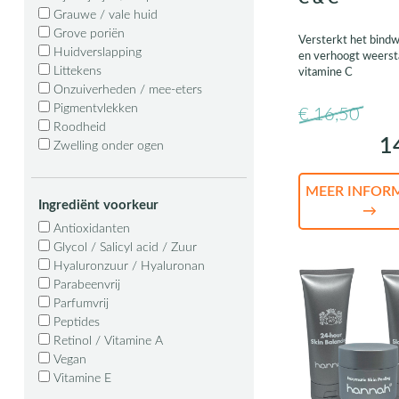
Grauwe / vale huid
Grove poriën
Versterkt het bind
Huidverslapping
en verhoogt weerst
Littekens
vitamine C
Onzuiverheden / mee-eters
Pigmentvlekken
€ 16,50
Roodheid
1
Zwelling onder ogen
MEER INFOR
Ingrediënt voorkeur
→
Antioxidanten
Glycol / Salicyl acid / Zuur
Hyaluronzuur / Hyaluronan
Parabeenvrij
Parfumvrij
Peptides
Retinol / Vitamine A
Vegan
Vitamine E