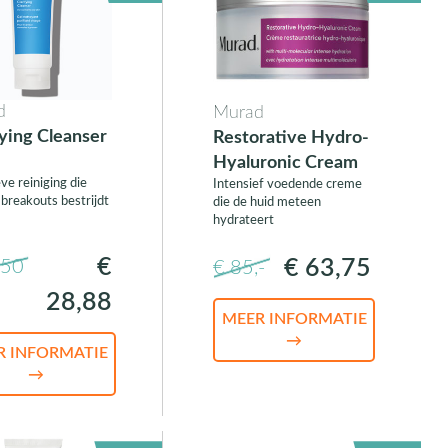
d
Murad
fying Cleanser
Restorative Hydro-
Hyaluronic Cream
ve reiniging die
Intensief voedende creme
 breakouts bestrijdt
die de huid meteen
hydrateert
€
€ 63,75
,50
€ 85,-
28,88
MEER INFORMATIE
→
R INFORMATIE
→