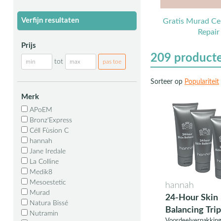
Verfijn resultaten
Gratis Murad Cel
Repair
Prijs
209
product
tot
Sorteer op
Populariteit
Merk
APoEM
Bronz'Express
Céll Fùsion C
hannah
Jane Iredale
La Colline
Medik8
Mesoestetic
hannah
Murad
24-Hour Skin
Natura Bissé
Balancing Trip
Nutramin
Voordeelverpakking