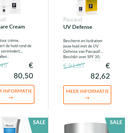
aud
Pascaud
Care Cream
UV Defense
tour crème,
Bescherm en hydrateer
ert de huid rond de
jouw huid met de UV
 vermindert
Defense van Pascaud!
llen .
Beschikt over SPF 30,
beschermt tegen UVA en
€
€
,45
€ 91,80
UVB straling.
80,50
82,62
R INFORMATIE
MEER INFORMATIE
→
→
SALE
SALE