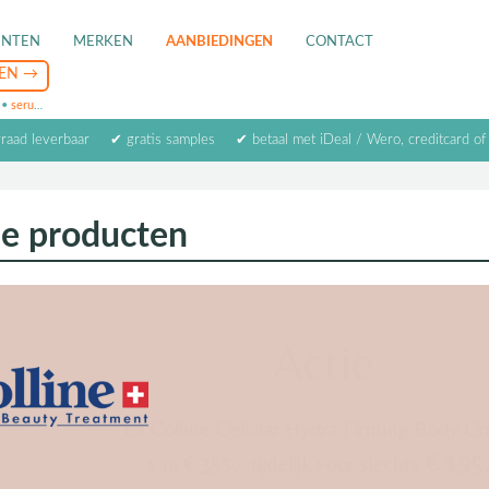
ENTEN
MERKEN
AANBIEDINGEN
CONTACT
•
serum
•
oogcrème
•
masker
rraad leverbaar
✔ gratis samples
✔ betaal met iDeal / Wero, creditcard of
de producten
Actie
La Colline Cellular Hydra Fi
van € 355,- tijdelijk voor s