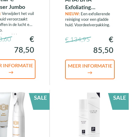
AHA/BHA
nser Jumbo
Exfoliating
:
Verwijdert het vuil
NIEUW:
Een exfolierende
Cleanser Jumbo
huid veroorzaakt
reiniging voor een gladde
ffen in de lucht en
huid. Voordeelverpakking.
p.
lverpakking.
€
€
3,60
€ 134,95
78,50
85,50
R INFORMATIE
MEER INFORMATIE
→
→
SALE
SALE