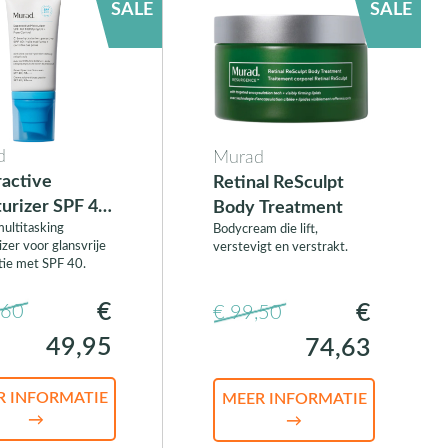
SALE
SALE
d
Murad
active
Retinal ReSculpt
urizer SPF 40
Body Treatment
multitasking
fying Oil +
Bodycream die lift,
zer voor glansvrije
verstevigt en verstrakt.
Control
tie met SPF 40.
€
€
,60
€ 99,50
49,95
74,63
R INFORMATIE
MEER INFORMATIE
→
→