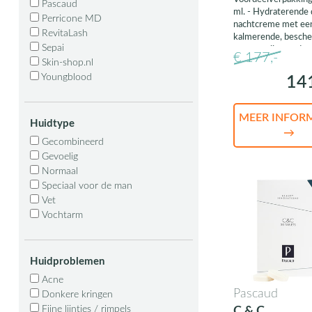
Pascaud
ml. - Hydraterende 
Perricone MD
nachtcreme met ee
RevitaLash
kalmerende, besch
Sepai
en normaliserende 
€ 177,-
Skin-shop.nl
Youngblood
14
MEER INFOR
Huidtype
→
Gecombineerd
Gevoelig
Normaal
Speciaal voor de man
Vet
Vochtarm
Huidproblemen
Acne
Pascaud
Donkere kringen
Fijne lijntjes / rimpels
C & C