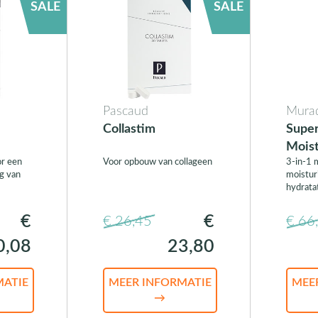
SALE
SALE
Pascaud
Mura
Collastim
Super
Moist
or een
Voor opbouw van collageen
3-in-1 
Matti
g van
moisturi
Pore 
hydrata
€
€
€ 26,45
€ 66
0,08
23,80
MATIE
MEER INFORMATIE
MEE
→