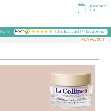
0 producten
€
0,00
 PayPal
9,2
op basis van
1974
beoordelingen
MIJN ACCOUNT
rming Body Cream
€ 195,-
lechts