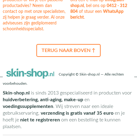
productadvies? Neem dan
shop.nl
, bel ons op
0412 - 312
contact op met onze specialisten,
804
of stuur een
WhatsApp
zij helpen je graag verder. Al onze
bericht
.
adviseuses zijn gediplomeerd
schoonheidsspecialist.
TERUG NAAR BOVEN ↑
Copyright © Skin-shop.nl — Alle rechten
voorbehouden.
Skin-shop.nl
is sinds 2013 gespecialiseerd in producten voor
huidverbetering, anti-aging, make-up
en
voedingssupplementen
. Wij streven naar een ideale
gebruikservaring,
verzending is gratis vanaf 35 euro
en je
hoeft je
niet te registreren
om een bestelling te kunnen
plaatsen.