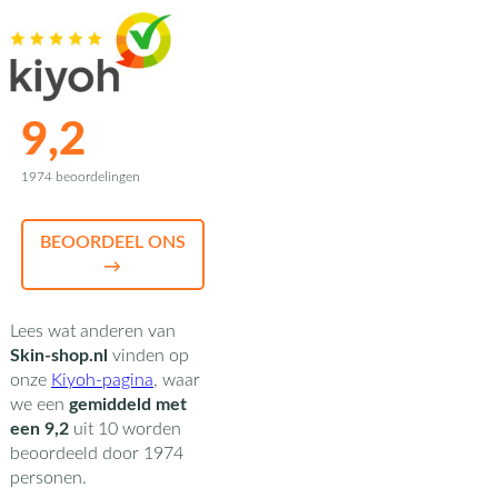
9,2
1974 beoordelingen
BEOORDEEL ONS
→
Lees wat anderen van
Skin-shop.nl
vinden op
onze
Kiyoh-pagina
,
waar
we een
gemiddeld met
een
9,2
uit
10
worden
beoordeeld door
1974
personen.