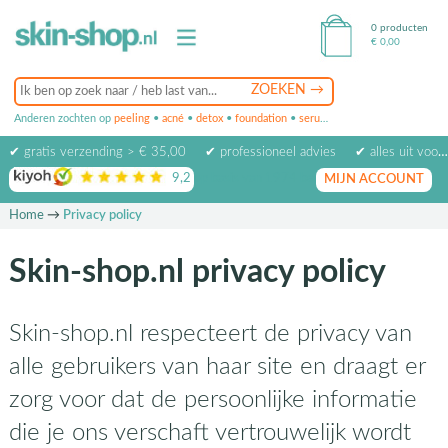
0 producten
€
0,00
Anderen zochten op
peeling
•
acné
•
detox
•
foundation
•
serum
•
oogcrème
•
masker
✔ gratis verzending > € 35,00
✔ professioneel advies
✔ alles uit voorraad leverbaar
9,2
op basis van
1974
beoordelingen
MIJN ACCOUNT
Home
→
Privacy policy
Skin-shop.nl privacy policy
Skin-shop.nl respecteert de privacy van
alle gebruikers van haar site en draagt er
zorg voor dat de persoonlijke informatie
die je ons verschaft vertrouwelijk wordt