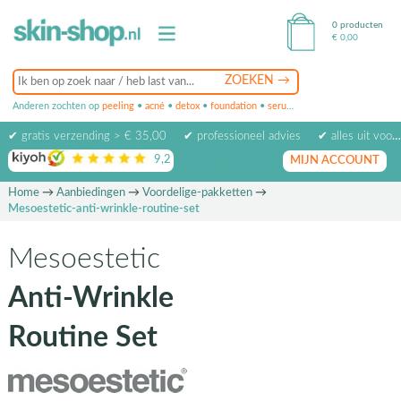
0 producten
€
0,00
Anderen zochten op
peeling
•
acné
•
detox
•
foundation
•
serum
•
oogcrème
•
masker
✔ gratis verzending > € 35,00
✔ professioneel advies
✔ alles uit voorraad leverbaar
9,2
op basis van
1974
beoordelingen
MIJN ACCOUNT
Home
→
Aanbiedingen
→
Voordelige-pakketten
→
Mesoestetic-anti-wrinkle-routine-set
Mesoestetic
Anti-Wrinkle
Routine Set