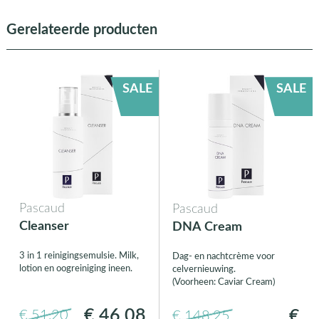
Gerelateerde producten
SALE
SALE
Pascaud
Pascaud
Cleanser
DNA Cream
3 in 1 reinigingsemulsie. Milk,
Dag- en nachtcrème voor
lotion en oogreiniging ineen.
celvernieuwing.
(Voorheen: Caviar Cream)
€ 46,08
€
€ 51,20
€ 148,25