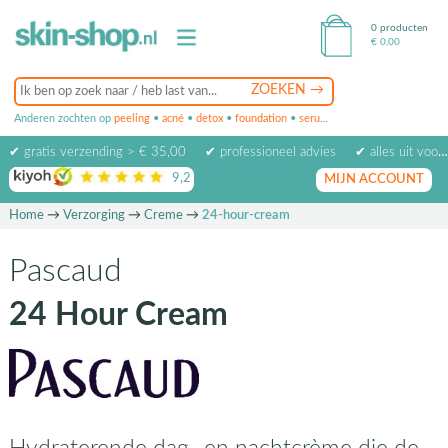
0 producten
€
0,00
Anderen zochten op
peeling
•
acné
•
detox
•
foundation
•
serum
•
oogcrème
•
masker
✔ gratis verzending > € 35,00
✔ professioneel advies
✔ alles uit voorraad leverbaar
9,2
op basis van
1974
beoordelingen
MIJN ACCOUNT
Home
→
Verzorging
→
Creme
→
24-hour-cream
Pascaud
24 Hour Cream