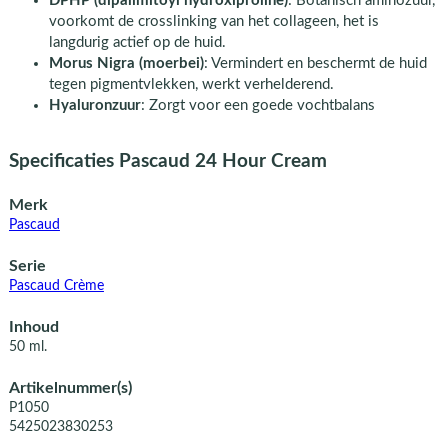
DPHP (dipalimitoyl hydroxiproline)
: Botanisch aminozuur,
voorkomt de crosslinking van het collageen, het is
langdurig actief op de huid.
Morus Nigra (moerbei)
: Vermindert en beschermt de huid
tegen pigmentvlekken, werkt verhelderend.
Hyaluronzuur
: Zorgt voor een goede vochtbalans
Specificaties Pascaud 24 Hour Cream
Merk
Pascaud
Serie
Pascaud Crème
Inhoud
50 ml.
Artikelnummer(s)
P1050
5425023830253