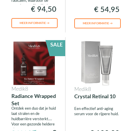
radicalen, waardoor de
vorming van fijne lijntjes en
€ 94,50
€ 54,95
rimpels worden
voorkomen.
MEER INFORMATIE →
MEER INFORMATIE →
SALE
Medik8
Medik8
Radiance Wrapped
Crystal Retinal 10
Set
Ontdek een duo dat je huid
Een effectief anti-aging
laat stralen en de
serum voor de rijpere huid.
huidbarrière versterkt.
Voor een gezonde heldere
glow.