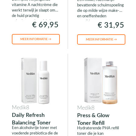
Cream
vitamine A nachtcrème die
bevattende schuimspoeling
werkt terwijl je slaapt om
die op milde wijze make-up
de huid prachtig
en oneffenheden
gehydrateerd en zichtbaar
verwijdert.
€ 69,95
€ 31,95
jeugdiger te maken.
MEER INFORMATIE →
MEER INFORMATIE →
Medik8
Medik8
Daily Refresh
Press & Glow
Balancing Toner
Toner Refill
Een alcoholvrije toner met
Hydraterende PHA refill
voedende prebiotica die de
toner die je kan