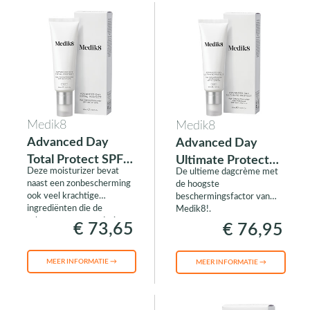
Medik8
Medik8
Advanced Day
Advanced Day
Total Protect SPF
Ultimate Protect
Deze moisturizer bevat
De ultieme dagcrème met
30
SPF50
naast een zonbescherming
de hoogste
ook veel krachtige
beschermingsfactor van
ingrediënten die de
Medik8!.
tekenen van veroudering
€ 73,65
€ 76,95
tegengaan.
MEER INFORMATIE →
MEER INFORMATIE →