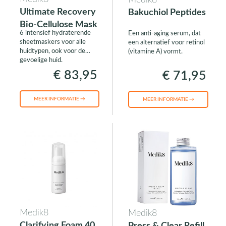
Medik8
Ultimate Recovery
Bakuchiol Peptides
Bio-Cellulose Mask
6 intensief hydraterende
Een anti-aging serum, dat
sheetmaskers voor alle
een alternatief voor retinol
huidtypen, ook voor de
(vitamine A) vormt.
gevoelige huid.
€ 83,95
€ 71,95
MEER INFORMATIE →
MEER INFORMATIE →
Medik8
Medik8
Clarifying Foam 40