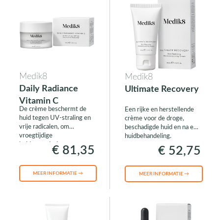
Medik8
Medik8
Daily Radiance
Ultimate Recovery
Vitamin C
De crème beschermt de
Een rijke en herstellende
huid tegen UV-straling en
crème voor de droge,
vrije radicalen, om
beschadigde huid en na een
vroegtijdige
huidbehandeling.
huidveroudering te
€ 81,35
€ 52,75
voorkomen.
MEER INFORMATIE →
MEER INFORMATIE →