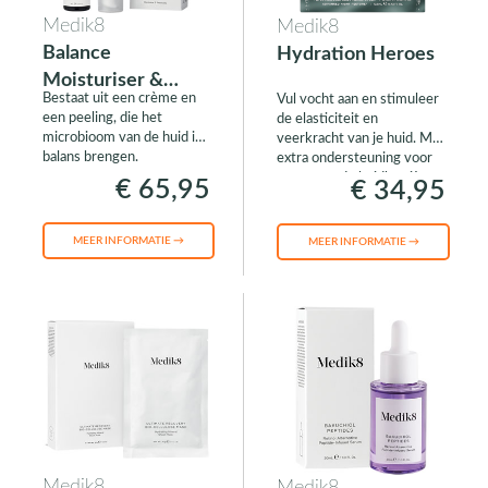
Medik8
Medik8
Balance
Hydration Heroes
Moisturiser &
Bestaat uit een crème en
Vul vocht aan en stimuleer
Glycolic Acid
een peeling, die het
de elasticiteit en
Activator
microbioom van de huid in
veerkracht van je huid. Met
balans brengen.
extra ondersteuning voor
een gezonde huidbarrière.
€ 65,95
€ 34,95
MEER INFORMATIE →
MEER INFORMATIE →
Medik8