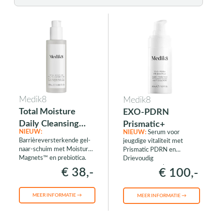
Medik8
Medik8
Total Moisture
EXO-PDRN
Daily Cleansing
Prismatic+
NIEUW:
NIEUW:
Serum voor
Gel
Barrièreversterkende gel-
jeugdige vitaliteit met
naar-schuim met Moisture
Prismatic PDRN en
Magnets™ en prebiotica.
Drievoudig
exosoomcomplex.
€ 38,-
€ 100,-
MEER INFORMATIE →
MEER INFORMATIE →