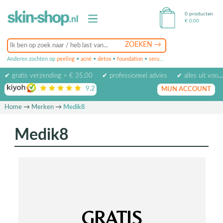
0 producten
€
0,00
Anderen zochten op
peeling
•
acné
•
detox
•
foundation
•
serum
•
oogcrème
•
masker
✔ gratis verzending > € 35,00
✔ professioneel advies
✔ alles uit voorraad leverbaar
9,2
op basis van
1974
beoordelingen
MIJN ACCOUNT
Home
→
Merken
→
Medik8
Medik8
GRATIS