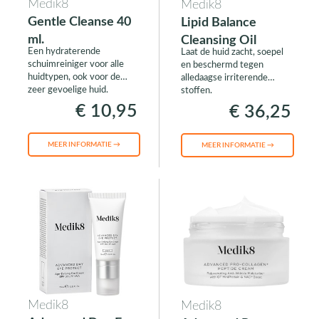
Medik8
Medik8
Gentle Cleanse 40
Lipid Balance
ml.
Cleansing Oil
Een hydraterende
Laat de huid zacht, soepel
schuimreiniger voor alle
en beschermd tegen
huidtypen, ook voor de
alledaagse irriterende
zeer gevoelige huid.
stoffen.
€ 10,95
€ 36,25
MEER INFORMATIE →
MEER INFORMATIE →
Medik8
Medik8