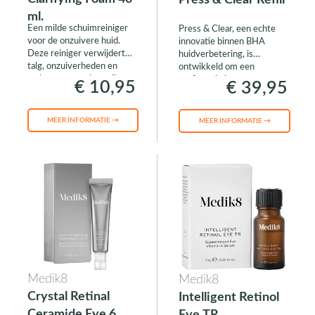
Press & Clear Refill
ml.
Een milde schuimreiniger
Press & Clear, een echte
voor de onzuivere huid.
innovatie binnen BHA
Deze reiniger verwijdert
huidverbetering, is
talg, onzuiverheden en
ontwikkeld om een
make-up op zachte wijze.
perfecte balans te
€ 10,95
€ 39,95
behouden tussen kracht en
zachtheid voor de huid.
MEER INFORMATIE →
MEER INFORMATIE →
Medik8
Medik8
Crystal Retinal
Intelligent Retinol
Ceramide Eye 6