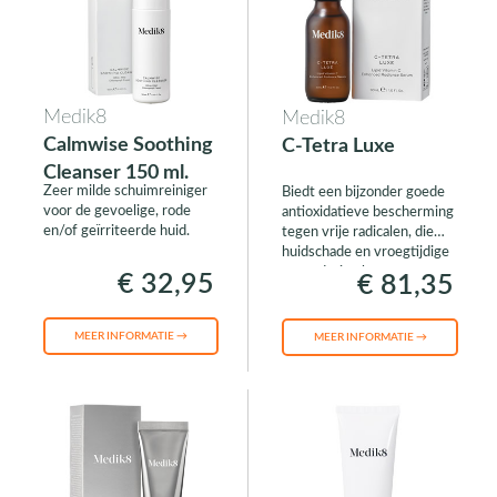
Medik8
Medik8
Calmwise Soothing
C-Tetra Luxe
Cleanser 150 ml.
Zeer milde schuimreiniger
Biedt een bijzonder goede
voor de gevoelige, rode
antioxidatieve bescherming
en/of geïrriteerde huid.
tegen vrije radicalen, die
huidschade en vroegtijdige
veroudering kunnen
€ 32,95
€ 81,35
veroorzaken.
MEER INFORMATIE →
MEER INFORMATIE →