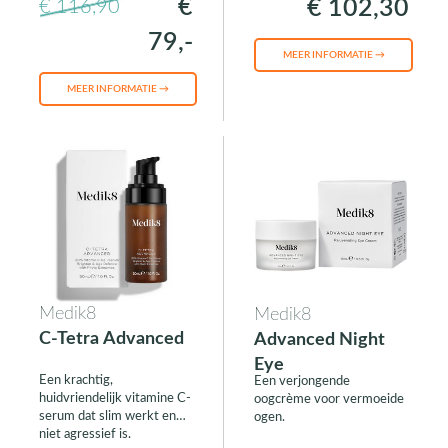
€
€ 102,30
€ 116,90
79,-
MEER INFORMATIE →
MEER INFORMATIE →
Medik8
Medik8
C-Tetra Advanced
Advanced Night
Eye
Een krachtig,
Een verjongende
huidvriendelijk vitamine C-
oogcrème voor vermoeide
serum dat slim werkt en
ogen.
niet agressief is.