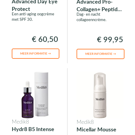
Advanced Day Eye
Advanced Pro-
Protect
Collagen+ Peptide
Een anti-aging oogcrème
Dag- en nacht
Cream
met SPF 30.
collageenncrème.
€ 60,50
€ 99,95
MEER INFORMATIE →
MEER INFORMATIE →
Medik8
Medik8
Hydr8 B5 Intense
Micellar Mousse