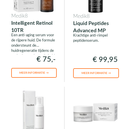
Medik8
Medik8
Intelligent Retinol
Liquid Peptides
10TR
Advanced MP
Een anti-aging serum voor
Krachtige anti-rimpel
de rijpere huid. De formule
peptidenserum.
ondersteunt de
huidregeneratie tijdens de
nacht, het verjongt de huid
€ 75,-
€ 99,95
en het laat de huid stralen.
MEER INFORMATIE →
MEER INFORMATIE →