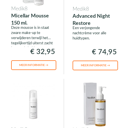
Medik8
Medik8
Micellar Mousse
Advanced Night
150 ml.
Restore
Deze mousse is in staat
Een verjongende
zware make-up te
nachtcrème voor alle
verwijderen terwijl het
huidtypen.
tegelijkertijd uiterst zacht
is voor de huid.
€ 32,95
€ 74,95
MEER INFORMATIE →
MEER INFORMATIE →