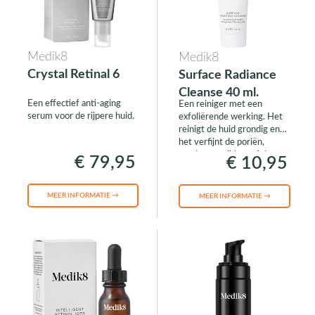
Medik8
Medik8
Crystal Retinal 6
Surface Radiance
Cleanse 40 ml.
Een effectief anti-aging
Een reiniger met een
serum voor de rijpere huid.
exfoliërende werking. Het
reinigt de huid grondig en
het verfijnt de poriën,
zonder te prikken of de
€ 79,95
€ 10,95
huid uit te drogen.
MEER INFORMATIE →
MEER INFORMATIE →