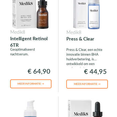
Medik8
Medik8
Intelligent Retinol
Press & Clear
6TR
Geoptimaliseerd
Press & Clear, een echte
nachtserum.
innovatie binnen BHA
huidverbetering, is
ontwikkeld om een
perfecte balans te
€ 64,90
€ 44,95
behouden tussen kracht en
zachtheid voor de huid.
MEER INFORMATIE →
MEER INFORMATIE →