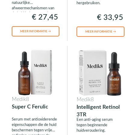
natuurlijke
hergebruiken.
afweermechanismen van
de huid helpt versterken.
€ 27,45
€ 33,95
MEER INFORMATIE →
MEER INFORMATIE →
Medik8
Medik8
Super C Ferulic
Intelligent Retinol
3TR
Serum met antioxiderende
Een anti-aging serum
eigenschappen die de huid
tegen beginnende
beschermen tegen vrije
huidveroudering.