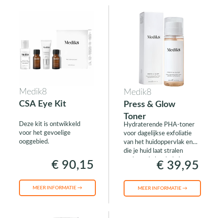
Medik8
Medik8
CSA Eye Kit
Press & Glow
Toner
Deze kit is ontwikkeld
Hydraterende PHA-toner
voor het gevoelige
voor dagelijkse exfoliatie
ooggebied.
van het huidoppervlak en
die je huid laat stralen
gedurende het hele jaar.
€ 90,15
€ 39,95
MEER INFORMATIE →
MEER INFORMATIE →