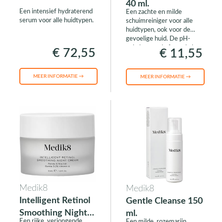
40 ml.
Een intensief hydraterend
Een zachte en milde
serum voor alle huidtypen.
schuimreiniger voor alle
huidtypen, ook voor de
gevoelige huid. De pH-
gebalanceerde formule lost
€ 72,55
€ 11,55
vuil en make-up snel op.
MEER INFORMATIE →
MEER INFORMATIE →
Medik8
Medik8
Intelligent Retinol
Gentle Cleanse 150
Smoothing Night
ml.
Een rijke, verjongende
Een milde, rozemarijn