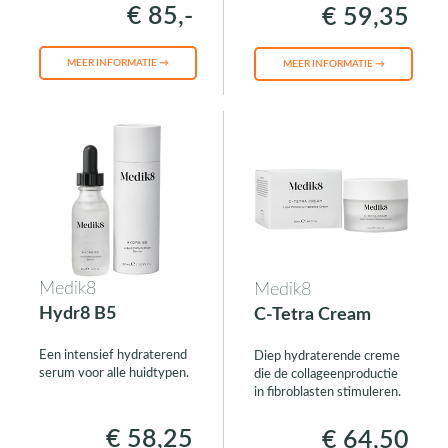
€ 85,-
€ 59,35
MEER INFORMATIE →
MEER INFORMATIE →
Medik8
Medik8
Hydr8 B5
C-Tetra Cream
Een intensief hydraterend
Diep hydraterende creme
serum voor alle huidtypen.
die de collageenproductie
in fibroblasten stimuleren.
€ 58,25
€ 64,50