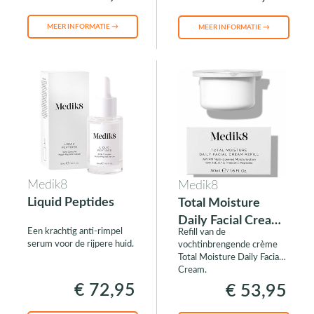
MEER INFORMATIE →
MEER INFORMATIE →
Medik8
Medik8
Liquid Peptides
Total Moisture
Daily Facial Cream
Een krachtig anti-rimpel
Refill van de
Refill
serum voor de rijpere huid.
vochtinbrengende crème
Total Moisture Daily Facial
Cream.
€ 72,95
€ 53,95