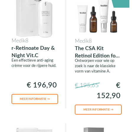
Medik8
Medik8
r-Retinoate Day &
The CSA Kit
Night Vit.C
Retinol Edition for
Een effectieve anti-aging
Ontworpen voor wie op
Men
crème voor de rijpere huid.
zoek is naar de klassieke
vorm van vitamine A.
€ 196,90
€
€ 195,65
152,90
MEER INFORMATIE →
MEER INFORMATIE →