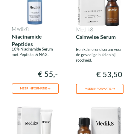
Medik8
Medik8
Niacinamide
Calmwise Serum
Peptides
10% Niacinamide Serum
Een kalmerend serum voor
met Peptides & NAG.
de gevoelige huid en bij
roodheid.
€ 55,-
€ 53,50
MEER INFORMATIE →
MEER INFORMATIE →