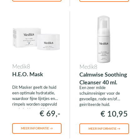
Medik8
Medik8
H.E.O. Mask
Calmwise Soothing
Cleanser 40 ml.
Dit Masker geeft de huid
Een zeer milde
een optimale hydratatie,
schuimreiniger voor de
waardoor fijne lijntjes en
gevoelige, rode en/of
rimpels worden opgevuld
geïrriteerde huid.
en de huid een zichtbaar
€ 69,-
€ 10,95
vollere, gevoede huidteint
krijgt.
MEER INFORMATIE →
MEER INFORMATIE →