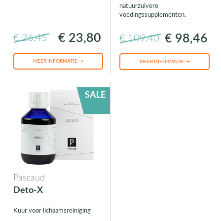
natuurzuivere
voedingssupplementen.
€ 23,80
€ 98,46
€ 26,45
€ 109,40
MEER INFORMATIE →
MEER INFORMATIE →
SALE
Pascaud
Deto-X
Kuur voor lichaamsreiniging