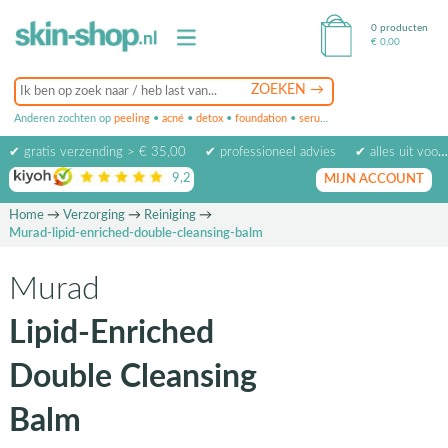
0 producten
€
0,00
Anderen zochten op
peeling
•
acné
•
detox
•
foundation
•
serum
•
oogcrème
•
masker
✔ gratis verzending > € 35,00
✔ professioneel advies
✔ alles uit voorraad leverbaar
9,2
op basis van
1974
beoordelingen
MIJN ACCOUNT
Home
→
Verzorging
→
Reiniging
→
Murad-lipid-enriched-double-cleansing-balm
Murad
Lipid-Enriched
Double Cleansing
Balm