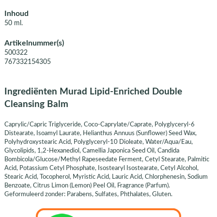
Inhoud
50 ml.
Artikelnummer(s)
500322
767332154305
Ingrediënten Murad Lipid-Enriched Double
Cleansing Balm
Caprylic/Capric Triglyceride, Coco-Caprylate/Caprate, Polyglyceryl-6
Distearate, Isoamyl Laurate, Helianthus Annuus (Sunflower) Seed Wax,
Polyhydroxystearic Acid, Polyglyceryl-10 Dioleate, Water/Aqua/Eau,
Glycolipids, 1,2-Hexanediol, Camellia Japonica Seed Oil, Candida
Bombicola/Glucose/Methyl Rapeseedate Ferment, Cetyl Stearate, Palmitic
Acid, Potassium Cetyl Phosphate, Isostearyl Isostearate, Cetyl Alcohol,
Stearic Acid, Tocopherol, Myristic Acid, Lauric Acid, Chlorphenesin, Sodium
Benzoate, Citrus Limon (Lemon) Peel Oil, Fragrance (Parfum).
Geformuleerd zonder: Parabens, Sulfates, Phthalates, Gluten.