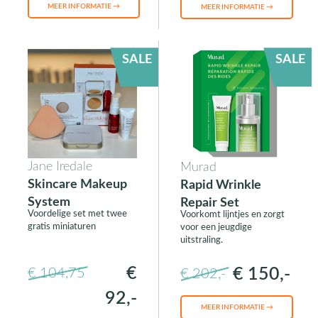
MEER INFORMATIE →
MEER INFORMATIE →
SALE
SALE
Jane Iredale
Murad
Skincare Makeup
Rapid Wrinkle
System
Repair Set
Voordelige set met twee
Voorkomt lijntjes en zorgt
gratis miniaturen
voor een jeugdige
uitstraling.
€
€ 150,-
€ 104,75
€ 202,-
92,-
MEER INFORMATIE →