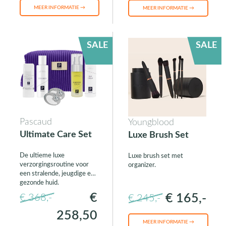
MEER INFORMATIE →
MEER INFORMATIE →
SALE
SALE
Pascaud
Youngblood
Ultimate Care Set
Luxe Brush Set
De ultieme luxe
Luxe brush set met
verzorgingsroutine voor
organizer.
een stralende, jeugdige en
gezonde huid.
€
€ 165,-
€ 368,-
€ 245,-
258,50
MEER INFORMATIE →