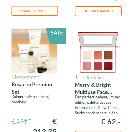
MEER INFORMATIE →
MEER INFORMATIE →
SALE
Mesoestetic
Jane Iredale
Rosacea Premium
Merry & Bright
Set
Multiuse Face
Kalmerende routine bij
Een perfect cadeau, limited
Palette
roodheid.
edition palette dat zes
tinten van de Glow Time
Sticks condenseert in één
compacte oplossing. Mix en
€
€ 62,-
€ 251,-
match tinten blush, bronzer
en highlighter.