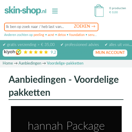
0 producten
€
0,00
Anderen zochten op
peeling
•
acné
•
detox
•
foundation
•
serum
•
oogcrème
•
masker
✔ gratis verzending > € 35,00
✔ professioneel advies
✔ alles uit voorraad leverbaar
9,2
op basis van
1974
beoordelingen
MIJN ACCOUNT
Home
→
Aanbiedingen
→
Voordelige-pakketten
Aanbiedingen - Voordelige
pakketten
hannah Package