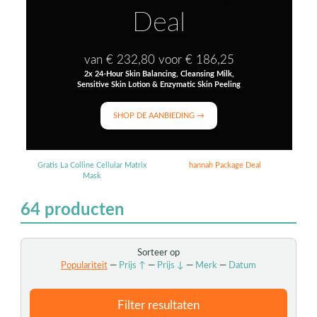
Deal
van € 232,80 voor € 186,25
2x 24-Hour Skin Balancing, Cleansing Milk,
Sensitive Skin Lotion & Enzymatic Skin Peeling
SHOP DE AANBIEDING →
Gratis La Colline Cellular Matrix
hannah Package Deal
Mask
64
producten
Sorteer op
Populariteit
—
Prijs ↑
—
Prijs ↓
—
Merk
—
Datum
Filter resultaten