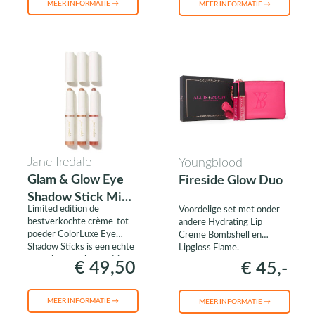
MEER INFORMATIE →
MEER INFORMATIE →
Jane Iredale
Youngblood
Glam & Glow Eye
Fireside Glow Duo
Shadow Stick Mini
Limited edition de
Voordelige set met onder
Trio
bestverkochte crème-tot-
andere Hydrating Lip
poeder ColorLuxe Eye
Creme Bombshell en
Shadow Sticks is een echte
Lipgloss Flame.
must-have en bevat drie
€ 49,50
€ 45,-
feestelijke tinten om de
ogen te accentueren en
definiëren.
MEER INFORMATIE →
MEER INFORMATIE →