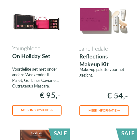
Youngblood
Jane Iredale
On Holiday Set
Reflections
Makeup Kit
Voordelige set met onder
Make-up palette voor het
andere Weekender ll
gezicht.
Pallet, Gel Liner Caviar en
Outrageous Mascara.
€ 95,-
€ 54,-
MEER INFORMATIE →
MEER INFORMATIE →
SALE
SALE