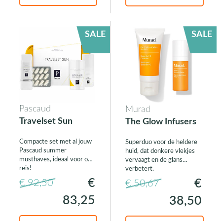
SALE
SALE
Pascaud
Murad
Travelset Sun
The Glow Infusers
Compacte set met al jouw
Superduo voor de heldere
Pascaud summer
huid, dat donkere vlekjes
musthaves, ideaal voor op
vervaagt en de glans
reis!
verbetert.
€
€
€ 92,50
€ 50,67
83,25
38,50