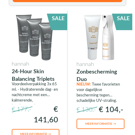
SALE
SALE
hannah
hannah
24-Hour Skin
Zonbescherming
Balancing Triplets
Duo
Voordeelverpakking 3x 65
NIEUW:
Twee favorieten
ml. - Hydraterende dag- en
voor dagelijkse
nachtcreme met een
bescherming tegen
kalmerende,
schadelijke UV-straling.
beschermende en
€
€ 104,-
€ 177,-
€ 130,-
normaliserende werking
141,60
MEER INFORMATIE →
MEER INFORMATIE →