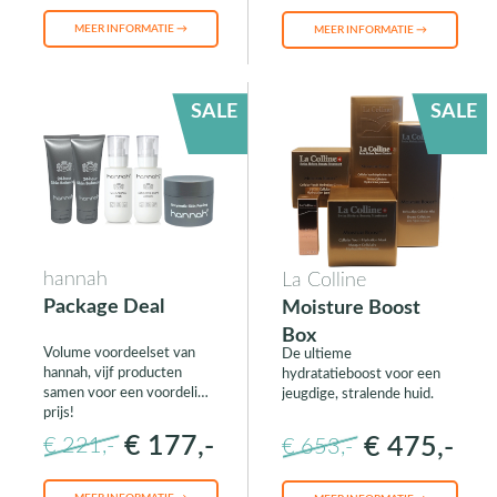
MEER INFORMATIE →
MEER INFORMATIE →
SALE
SALE
hannah
La Colline
Package Deal
Moisture Boost
Box
Volume voordeelset van
De ultieme
hannah, vijf producten
hydratatieboost voor een
samen voor een voordelige
jeugdige, stralende huid.
prijs!
€ 177,-
€ 475,-
€ 221,-
€ 653,-