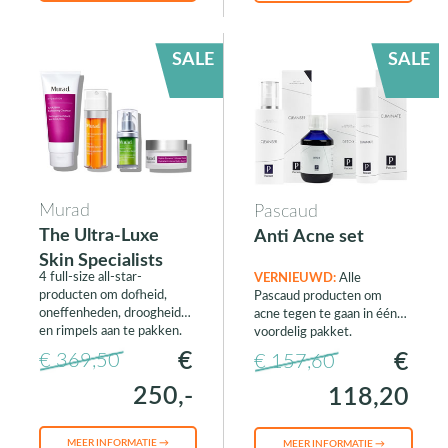
SALE
SALE
Murad
Pascaud
The Ultra-Luxe
Anti Acne set
Skin Specialists
4 full-size all-star-
VERNIEUWD:
Alle
producten om dofheid,
Pascaud producten om
oneffenheden, droogheid
acne tegen te gaan in één
en rimpels aan te pakken.
voordelig pakket.
€
€
€ 369,50
€ 157,60
250,-
118,20
MEER INFORMATIE →
MEER INFORMATIE →