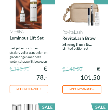
Medik8
RevitaLash
Luminous Lift Set
RevitaLash Brow
Strengthen &
Laat je huid zichtbaar
Limited edition set
Define Collection
stralen, voller aanvoelen en
gladder ogen met deze
wetenschappelijk bewezen
combinatie.
€
€
€ 112,90
€ 145,50
78,-
101,50
MEER INFORMATIE →
MEER INFORMATIE →
SALE
SALE