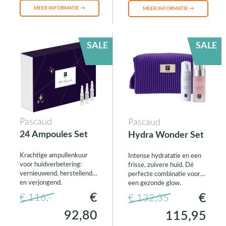
MEER INFORMATIE →
MEER INFORMATIE →
SALE
SALE
Pascaud
Pascaud
24 Ampoules Set
Hydra Wonder Set
Krachtige ampullenkuur
Intense hydratatie en een
voor huidverbetering:
frisse, zuivere huid. Dé
vernieuwend, herstellend
perfecte combinatie voor
en verjongend.
een gezonde glow.
€
€
€ 116,-
€ 132,35
92,80
115,95