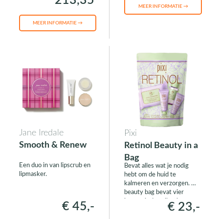
213,35
MEER INFORMATIE →
MEER INFORMATIE →
Jane Iredale
Pixi
Smooth & Renew
Retinol Beauty in a
Bag
Een duo in van lipscrub en
Bevat alles wat je nodig
lipmasker.
hebt om de huid te
kalmeren en verzorgen. De
beauty bag bevat vier
items uit de collectie
€ 45,-
€ 23,-
verrijkt met vitamine A.