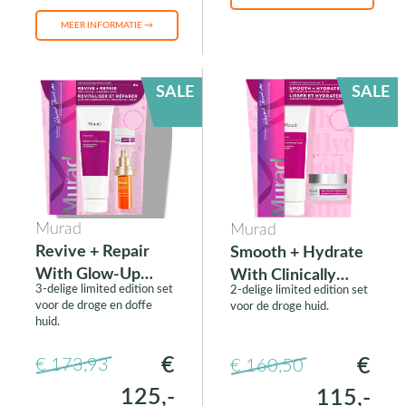
MEER INFORMATIE →
SALE
SALE
Murad
Murad
Revive + Repair
Smooth + Hydrate
With Glow-Up
With Clinically
3-delige limited edition set
2-delige limited edition set
Ingredients
Proven Acids
voor de droge en doffe
voor de droge huid.
huid.
€
€
€ 173,93
€ 160,50
125,-
115,-