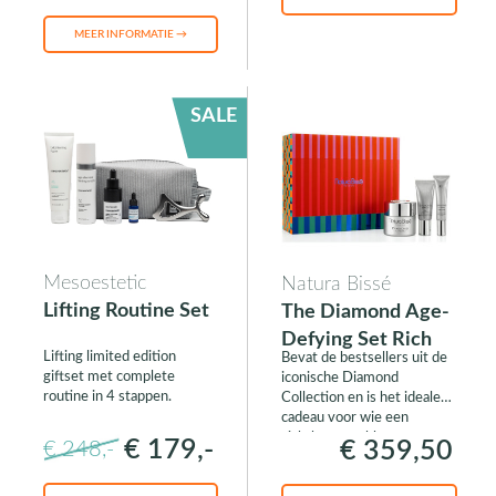
MEER INFORMATIE →
SALE
Mesoestetic
Natura Bissé
Lifting Routine Set
The Diamond Age-
Defying Set Rich
Lifting limited edition
Bevat de bestsellers uit de
giftset met complete
iconische Diamond
routine in 4 stappen.
Collection en is het ideale
cadeau voor wie een
zichtbaar strakkere en
€ 179,-
€ 359,50
€ 248,-
gelifte huid wil hebben.