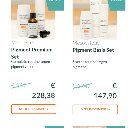
Mesoestetic
Mesoestetic
Pigment Premium
Pigment Basis Set
Set
Complete routine tegen
Starter routine tegen
pigmentvlekken.
pigment.
€
€
€ 261,-
€ 174,-
228,38
147,90
MEER INFORMATIE →
MEER INFORMATIE →