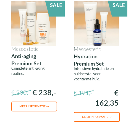
SALE
SALE
Mesoestetic
Mesoestetic
Anti-aging
Hydration
Premium Set
Premium Set
Complete anti-aging
Intensieve hydratatie en
routine.
huidherstel voor
vochtarme huid.
€ 238,-
€
€ 280,-
€ 191,-
162,35
MEER INFORMATIE →
MEER INFORMATIE →