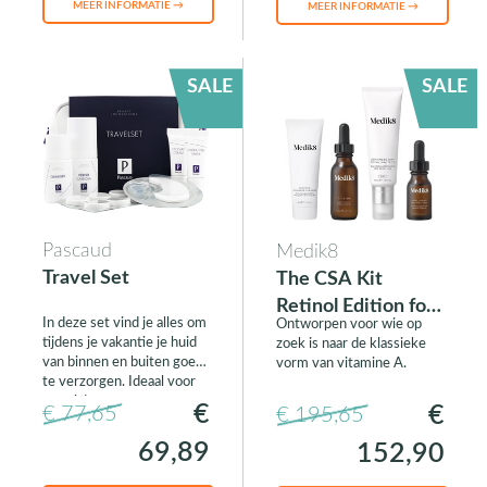
MEER INFORMATIE →
MEER INFORMATIE →
SALE
SALE
Pascaud
Medik8
Travel Set
The CSA Kit
Retinol Edition for
In deze set vind je alles om
Ontworpen voor wie op
Men
tijdens je vakantie je huid
zoek is naar de klassieke
van binnen en buiten goed
vorm van vitamine A.
te verzorgen. Ideaal voor
op reis!
€
€
€ 77,65
€ 195,65
69,89
152,90