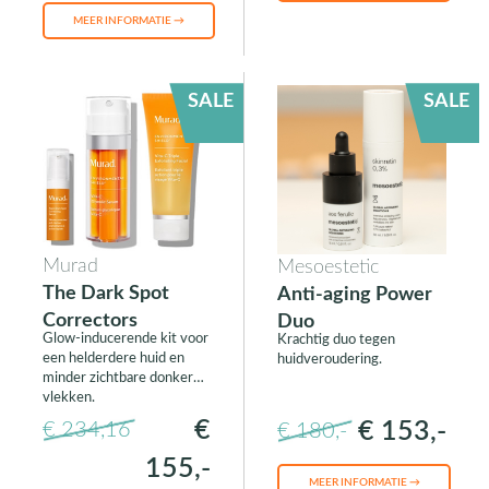
MEER INFORMATIE →
SALE
SALE
Murad
Mesoestetic
The Dark Spot
Anti-aging Power
Correctors
Duo
Glow-inducerende kit voor
Krachtig duo tegen
een helderdere huid en
huidveroudering.
minder zichtbare donkere
vlekken.
€
€ 153,-
€ 234,16
€ 180,-
155,-
MEER INFORMATIE →