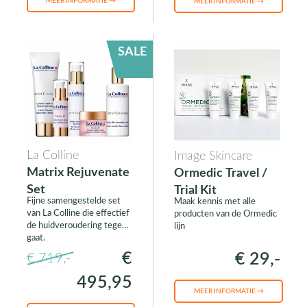
MEER INFORMATIE →
MEER INFORMATIE →
SALE
La Colline
Image Skincare
Matrix Rejuvenate
Ormedic Travel /
Set
Trial Kit
Fijne samengestelde set
Maak kennis met alle
van La Colline die effectief
producten van de Ormedic
de huidveroudering tegen
lijn
gaat.
€
€ 29,-
€ 719,-
495,95
MEER INFORMATIE →