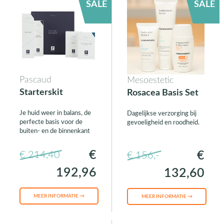
SALE
SALE
Pascaud
Mesoestetic
Starterskit
Rosacea Basis Set
Je huid weer in balans, de
Dagelijkse verzorging bij
perfecte basis voor de
gevoeligheid en roodheid.
buiten- en de binnenkant
€
€
€ 214,40
€ 156,-
192,96
132,60
MEER INFORMATIE →
MEER INFORMATIE →