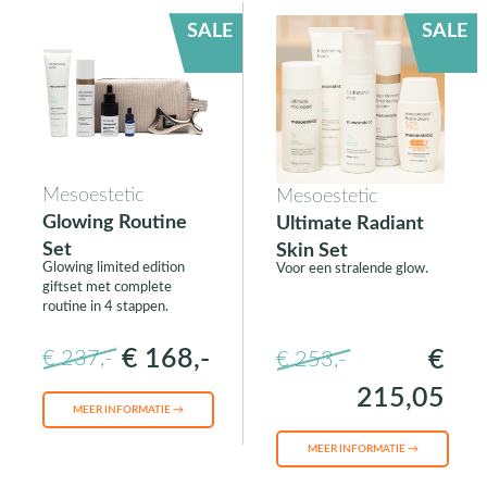
SALE
SALE
Mesoestetic
Mesoestetic
Glowing Routine
Ultimate Radiant
Set
Skin Set
Glowing limited edition
Voor een stralende glow.
giftset met complete
routine in 4 stappen.
€ 168,-
€
€ 237,-
€ 253,-
215,05
MEER INFORMATIE →
MEER INFORMATIE →