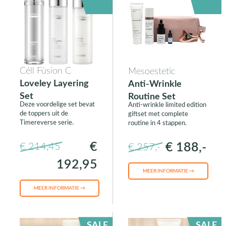
Céll Fùsion C
Mesoestetic
Loveley Layering
Anti-Wrinkle
Set
Routine Set
Deze voordelige set bevat
Anti-wrinkle limited edition
de toppers uit de
giftset met complete
Timereverse serie.
routine in 4 stappen.
€
€ 188,-
€ 214,45
€ 257,-
192,95
MEER INFORMATIE →
MEER INFORMATIE →
SALE
SALE