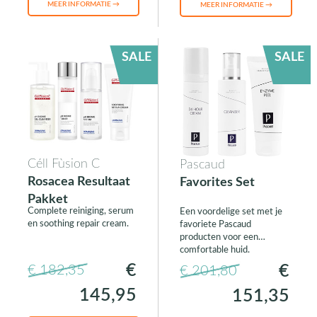
MEER INFORMATIE →
MEER INFORMATIE →
SALE
SALE
Céll Fùsion C
Pascaud
Rosacea Resultaat
Favorites Set
Pakket
Complete reiniging, serum
Een voordelige set met je
en soothing repair cream.
favoriete Pascaud
producten voor een
comfortable huid.
€
€
€ 182,35
€ 201,80
145,95
151,35