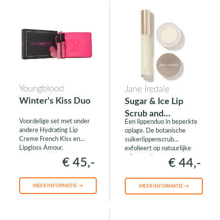
Youngblood
Jane Iredale
Winter's Kiss Duo
Sugar & Ice Lip
Scrub and
Voordelige set met onder
Een lippenduo in beperkte
Hydrating Gloss
andere Hydrating Lip
oplage. De botanische
Duo
Creme French Kiss en
suikerlippenscrub
Lipgloss Amour.
exfolieert op natuurlijke
wijze en de
€ 45,-
€ 44,-
ultrahydraterende
HydroPure Hyaluronic Acid
Lip Gloss in de glanzende
MEER INFORMATIE →
MEER INFORMATIE →
kleur Icicle herstelt en
verzorgt de lippen.