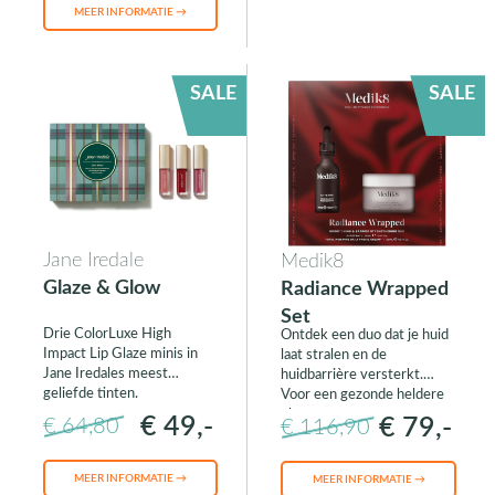
MEER INFORMATIE →
SALE
SALE
Jane Iredale
Medik8
Glaze & Glow
Radiance Wrapped
Set
Drie ColorLuxe High
Ontdek een duo dat je huid
Impact Lip Glaze minis in
laat stralen en de
Jane Iredales meest
huidbarrière versterkt.
geliefde tinten.
Voor een gezonde heldere
glow.
€ 49,-
€ 79,-
€ 64,80
€ 116,90
MEER INFORMATIE →
MEER INFORMATIE →