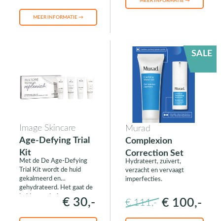
MEER INFORMATIE →
MEER INFORMATIE →
SALE
Image Skincare
Murad
Age-Defying Trial
Complexion
Kit
Correction Set
Met de De Age-Defying
Hydrateert, zuivert,
Trial Kit wordt de huid
verzacht en vervaagt
gekalmeerd en
imperfecties.
gehydrateerd. Het gaat de
huidveroudering tegen.
€ 30,-
€ 100,-
€ 111,-