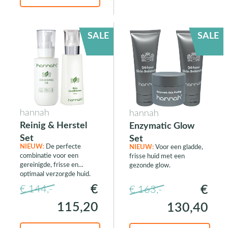
SALE
SALE
hannah
hannah
Reinig & Herstel
Enzymatic Glow
Set
Set
NIEUW:
De perfecte
NIEUW:
Voor een gladde,
combinatie voor een
frisse huid met een
gereinigde, frisse en
gezonde glow.
optimaal verzorgde huid.
€
€
€ 144,-
€ 163,-
115,20
130,40