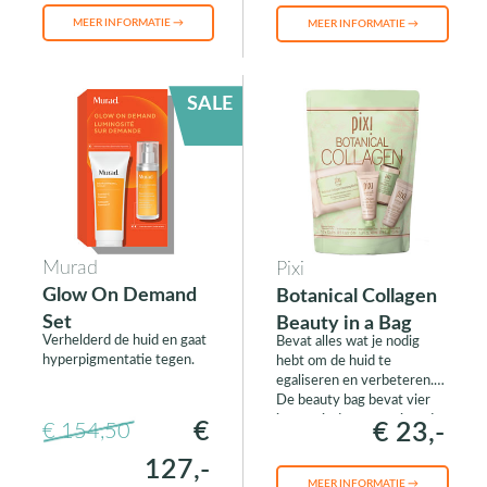
MEER INFORMATIE →
MEER INFORMATIE →
SALE
Murad
Pixi
Glow On Demand
Botanical Collagen
Set
Beauty in a Bag
Verhelderd de huid en gaat
Bevat alles wat je nodig
hyperpigmentatie tegen.
hebt om de huid te
egaliseren en verbeteren.
De beauty bag bevat vier
items uit de verstevigende
€
€ 23,-
€ 154,50
Botanical Collagen
collectie.
127,-
MEER INFORMATIE →