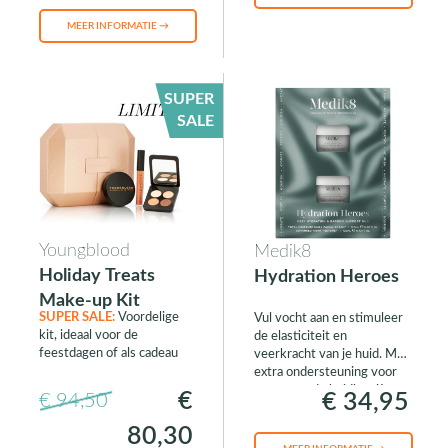
MEER INFORMATIE →
SUPER
SALE
Youngblood
Medik8
Holiday Treats
Hydration Heroes
Make-up Kit
SUPER SALE:
Voordelige
Vul vocht aan en stimuleer
kit, ideaal voor de
de elasticiteit en
feestdagen of als cadeau
veerkracht van je huid. Met
extra ondersteuning voor
een gezonde huidbarrière.
€
€ 34,95
€ 94,50
80,30