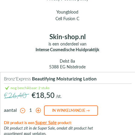
Youngblood
Cell Fusion C
Skin-shop.nl
is een onderdeel van
Intense Cosmedische Huidpraktijk
Delst 8a
5388 EG Nistelrode
E.
info@skin-shop.nl
Bronz'Express
Beautifying Moisturizing Lotion
T.
0412 - 312 804
nog beschikbaar: 2 stuks
M.
06 104 33 489 (WhatsApp)
€26,40
€18,50
/st.
Over ons
Contact
aantal
Super Sale
Dit product is een
product:
Dit product zit in de Super Sale, omdat dit product het
assortiment gaat verlaten.