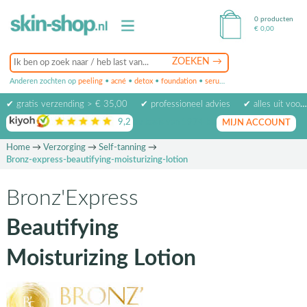
0 producten
€
0,00
Anderen zochten op
peeling
•
acné
•
detox
•
foundation
•
serum
•
oogcrème
•
masker
✔ gratis verzending > € 35,00
✔ professioneel advies
✔ alles uit voorraad leverbaar
9,2
op basis van
1974
beoordelingen
MIJN ACCOUNT
Home
→
Verzorging
→
Self-tanning
→
Bronz-express-beautifying-moisturizing-lotion
Bronz'Express
Beautifying
Moisturizing Lotion