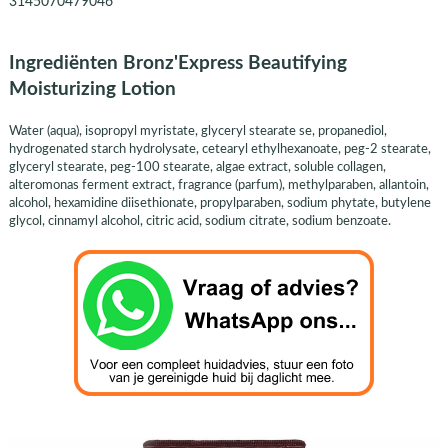
3145070479046
Ingrediënten Bronz'Express Beautifying
Moisturizing Lotion
Water (aqua), isopropyl myristate, glyceryl stearate se, propanediol,
hydrogenated starch hydrolysate, cetearyl ethylhexanoate, peg-2 stearate,
glyceryl stearate, peg-100 stearate, algae extract, soluble collagen,
alteromonas ferment extract, fragrance (parfum), methylparaben, allantoin,
alcohol, hexamidine diisethionate, propylparaben, sodium phytate, butylene
glycol, cinnamyl alcohol, citric acid, sodium citrate, sodium benzoate.