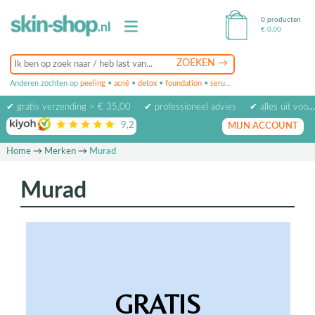
0 producten
€
0,00
Anderen zochten op
peeling
•
acné
•
detox
•
foundation
•
serum
•
oogcrème
•
masker
✔ gratis verzending > € 35,00
✔ professioneel advies
✔ alles uit voorraad leverbaar
9,2
op basis van
1974
beoordelingen
MIJN ACCOUNT
Home
→
Merken
→
Murad
Murad
GRATIS