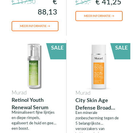
€
€ 41,25
€ 117,50
€ 55,-
hydrateert, verheldert en
zichtbaar verstevigt.
88,13
MEER INFORMATIE →
MEER INFORMATIE →
SALE
SALE
Murad
Murad
Retinol Youth
City Skin Age
Renewal Serum
Defense Broad
Minimaliseert fijne lijntjes
Een minerale
Spectrum SPF50
en diepe rimpels,
zonbescherming tegen de
PA++++
egaliseert de huid en geeft
5 belangrijkste
een boost.
veroorzakers van