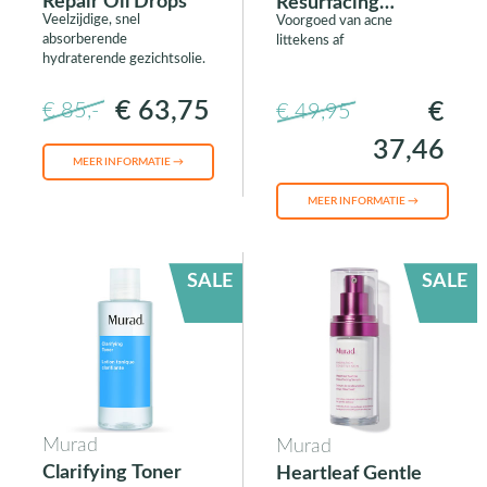
Repair Oil Drops
Resurfacing
Veelzijdige, snel
Voorgoed van acne
Treatment
absorberende
littekens af
hydraterende gezichtsolie.
€ 63,75
€
€ 85,-
€ 49,95
37,46
MEER INFORMATIE →
MEER INFORMATIE →
SALE
SALE
Murad
Murad
Clarifying Toner
Heartleaf Gentle