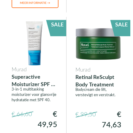
MEER INFORMATIE →
SALE
SALE
Murad
Murad
Superactive
Retinal ReSculpt
Moisturizer SPF 40
Body Treatment
3-in-1 multitasking
Bodycream die lift,
Mattifying Oil +
moisturizer voor glansvrije
verstevigt en verstrakt.
Pore Control
hydratatie met SPF 40.
€
€
€ 66,60
€ 99,50
49,95
74,63