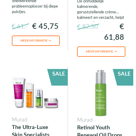
Snelwerkende
De onmiddellijk
probleemoplosser bij diepe
kalmerende,
puistjes.
geruststellende crème
kalmeert en verzacht, helpt
de gevoelige huid te
€ 45,75
€
€ 61,-
€ 82,50
stabiliseren en vult met
hydratatie de hele dag aan
61,88
om de stevigheid en
MEER INFORMATIE →
veerkracht te versterken.
MEER INFORMATIE →
SALE
SALE
Murad
Murad
The Ultra-Luxe
Retinol Youth
Skin Specialists
Renewal Oil Drops