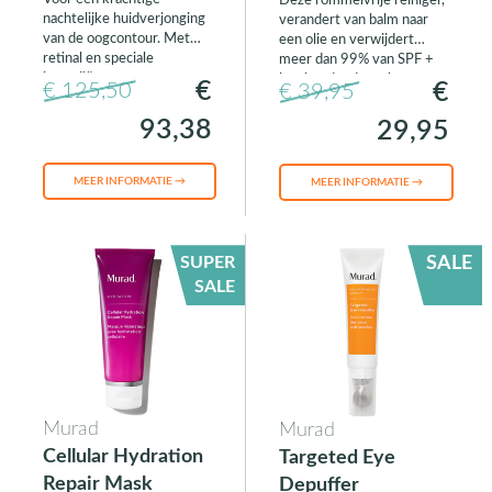
Deze rommelvrije reiniger,
Balm
nachtelijke huidverjonging
verandert van balm naar
van de oogcontour. Met
een olie en verwijdert
retinal en speciale
meer dan 99% van SPF +
ingrediënten.
langhoudende make-up,
€
€
€ 125,50
€ 39,95
reinigt diep en herstelt
jouw huidbarrière.
93,38
29,95
MEER INFORMATIE →
MEER INFORMATIE →
SUPER
SALE
SALE
Murad
Murad
Cellular Hydration
Targeted Eye
Repair Mask
Depuffer