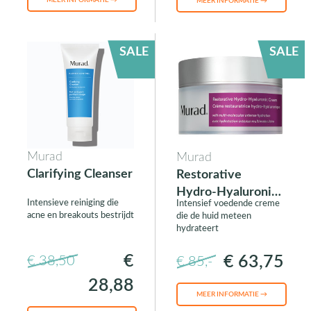
MEER INFORMATIE →
MEER INFORMATIE →
SALE
SALE
Murad
Murad
Clarifying Cleanser
Restorative
Hydro-Hyaluronic
Intensieve reiniging die
Intensief voedende creme
Cream
acne en breakouts bestrijdt
die de huid meteen
hydrateert
€
€ 63,75
€ 38,50
€ 85,-
28,88
MEER INFORMATIE →