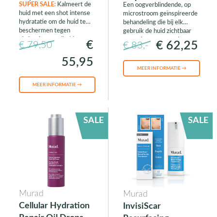
SUPER SALE:
Kalmeert de
Een oogverblindende, op
huid met een shot intense
microstroom geïnspireerde
hydratatie om de huid te
behandeling die bij elk
beschermen tegen
gebruik de huid zichtbaar
uitdroging, roodheid en
verzacht en verstevigt en
€
€ 62,25
€ 79,50
€ 83,-
ruwheid.
na verloop van tijd strakker
wordt voor blijvende
55,95
resultaten.
MEER INFORMATIE →
MEER INFORMATIE →
SALE
SALE
Murad
Murad
Cellular Hydration
InvisiScar