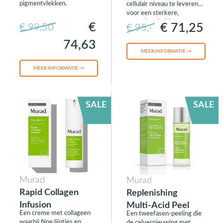
pigmentvlekken.
cellulair niveau te leveren
voor een sterkere,
gezondere huid.
€
€ 71,25
€ 99,50
€ 95,-
74,63
MEER INFORMATIE →
MEER INFORMATIE →
SALE
SALE
Murad
Murad
Rapid Collagen
Replenishing
Infusion
Multi-Acid Peel
Een creme met collageen
Een tweefasen-peeling die
waarbij fijne lijntjes en
de celvernieuwing met