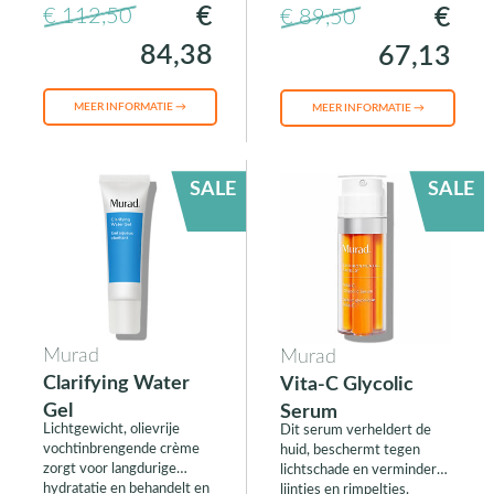
huidveroudering.
€
€
€ 112,50
€ 89,50
84,38
67,13
MEER INFORMATIE →
MEER INFORMATIE →
SALE
SALE
Murad
Murad
Clarifying Water
Vita-C Glycolic
Gel
Serum
Lichtgewicht, olievrije
Dit serum verheldert de
vochtinbrengende crème
huid, beschermt tegen
zorgt voor langdurige
lichtschade en vermindert
hydratatie en behandelt en
lijntjes en rimpeltjes.