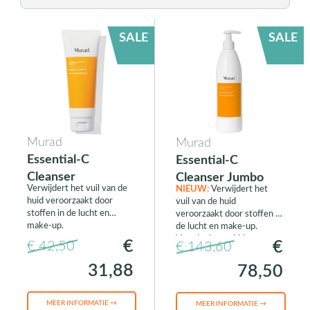
SALE
SALE
Murad
Murad
Essential-C
Essential-C
Cleanser
Cleanser Jumbo
Verwijdert het vuil van de
NIEUW:
Verwijdert het
huid veroorzaakt door
vuil van de huid
stoffen in de lucht en
veroorzaakt door stoffen in
make-up.
de lucht en make-up.
Voordeelverpakking.
€
€
€ 42,50
€ 143,60
31,88
78,50
MEER INFORMATIE →
MEER INFORMATIE →