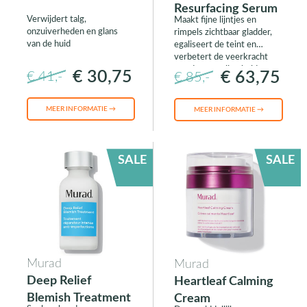
Resurfacing Serum
Verwijdert talg,
Maakt fijne lijntjes en
onzuiverheden en glans
rimpels zichtbaar gladder,
van de huid
egaliseert de teint en
verbetert de veerkracht
van de gevoelige huid.
€ 30,75
€ 63,75
€ 41,-
€ 85,-
MEER INFORMATIE →
MEER INFORMATIE →
SALE
SALE
Murad
Murad
Deep Relief
Heartleaf Calming
Blemish Treatment
Cream