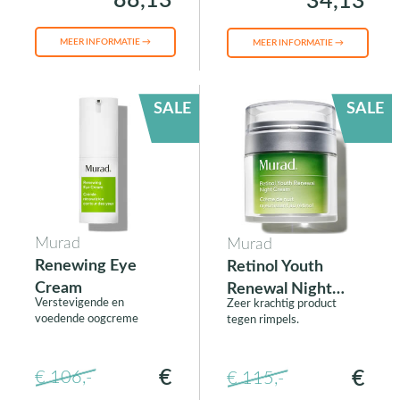
88,13
34,13
MEER INFORMATIE →
MEER INFORMATIE →
SALE
SALE
Murad
Murad
Renewing Eye
Retinol Youth
Cream
Renewal Night
Verstevigende en
Zeer krachtig product
Cream
voedende oogcreme
tegen rimpels.
€
€
€ 106,-
€ 115,-