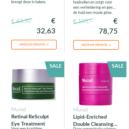
brengt deze in balans.
huidcellen en zorgt voor
een verheldering en geeft
de huid een mooie glow.
€
€
€ 43,50
€ 105,-
32,63
78,75
MEER INFORMATIE →
MEER INFORMATIE →
SALE
SALE
Murad
Murad
Retinal ReSculpt
Lipid-Enriched
Eye Treatment
Double Cleansing
Voor een krachtige