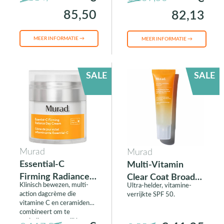
85,50
82,13
MEER INFORMATIE →
MEER INFORMATIE →
SALE
SALE
Murad
Murad
Essential-C
Multi-Vitamin
Firming Radiance
Clear Coat Broad
Klinisch bewezen, multi-
Ultra-helder, vitamine-
Day Cream
Spectrum SPF 50
action dagcrème die
verrijkte SPF 50.
PA++++
vitamine C en ceramiden
combineert om te
revitaliseren terwijl het