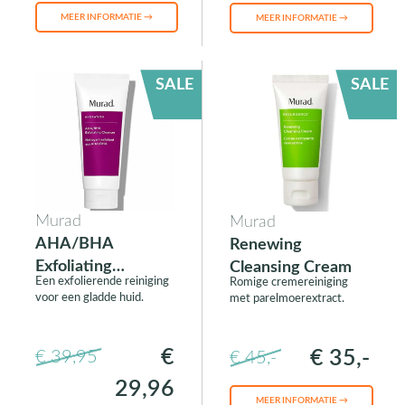
MEER INFORMATIE →
MEER INFORMATIE →
SALE
SALE
Murad
Murad
AHA/BHA
Renewing
Exfoliating
Cleansing Cream
Een exfolierende reiniging
Romige cremereiniging
Cleanser
voor een gladde huid.
met parelmoerextract.
€
€ 35,-
€ 39,95
€ 45,-
29,96
MEER INFORMATIE →