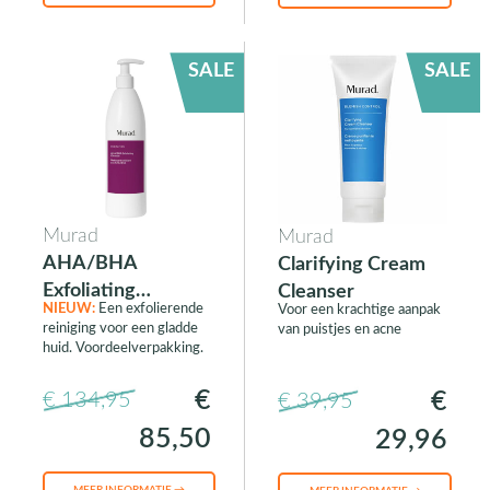
SALE
SALE
Murad
Murad
AHA/BHA
Clarifying Cream
Exfoliating
Cleanser
NIEUW:
Een exfolierende
Voor een krachtige aanpak
Cleanser Jumbo
reiniging voor een gladde
van puistjes en acne
huid. Voordeelverpakking.
€
€
€ 134,95
€ 39,95
85,50
29,96