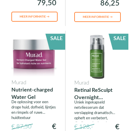
79,50
86,25
MEER INFORMATIE →
MEER INFORMATIE →
SALE
SALE
Murad
Murad
Nutrient-charged
Retinal ReSculpt
Water Gel
Overnight
De oplossing voor een
Uniek ingekapseld
Treatment
droge huid, dofheid, lijntjes
netvliesserum dat
en rimpels of ruwe
verslapping dramatisch
huidtextuur
opheft en verbetert,
diepliggende rimpels
€
€
€ 87,50
€ 128,-
gladstrijkt en de elasticiteit