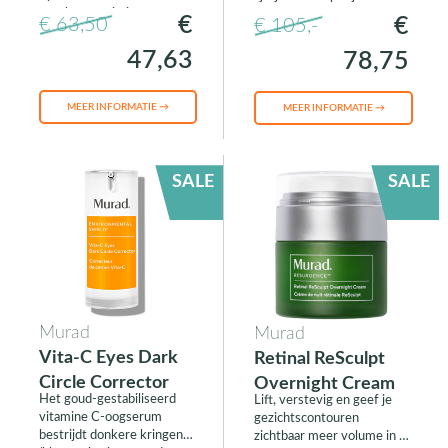
voorkomt puistjes
€
€
€ 63,50
€ 105,-
47,63
78,75
MEER INFORMATIE →
MEER INFORMATIE →
SALE
SALE
Murad
Murad
Vita-C Eyes Dark
Retinal ReSculpt
Circle Corrector
Overnight Cream
Het goud-gestabiliseerd
Lift, verstevig en geef je
vitamine C-oogserum
gezichtscontouren
bestrijdt donkere kringen
zichtbaar meer volume in 4