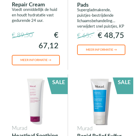
Repair Cream
Pads
Voedt onmiddellijk de huid
Supergladmakende,
en houdt hydratatie vast
puistjes-bestrijdende
gedurende 24 uur.
lichaamsbehandeling
verwijdert snel puistjes, KP
en ingegroeide haartjes en
€
€ 48,75
€ 89,50
€ 65,-
verzacht tegelijkertijd de
ontstoken huid (ook
67,12
geschikt voor
MEER INFORMATIE →
gezichtspuistjes).
MEER INFORMATIE →
SALE
SALE
Murad
Murad