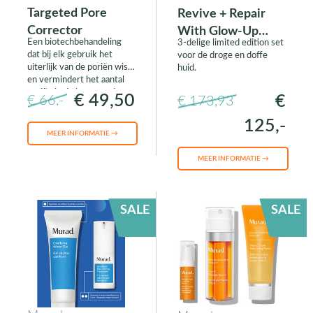
Targeted Pore
Revive + Repair
Corrector
With Glow-Up
Een biotechbehandeling
3-delige limited edition set
Ingredients
dat bij elk gebruik het
voor de droge en doffe
uiterlijk van de poriën wist
huid.
en vermindert het aantal
poriën in de loop van de
€ 49,50
€
€ 66,-
€ 173,93
tijd.
125,-
MEER INFORMATIE →
MEER INFORMATIE →
SALE
SALE