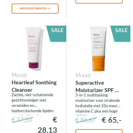
MEER INFORMATIE →
SALE
SALE
Murad
Murad
Heartleaf Soothing
Superactive
Cleanser
Moisturizer SPF 50
Zachte, niet-schuimende
3-in-1 multitasking
Brightening
gezichtsreiniger met
moisturizer voor stralende
ceramiden en
hydratatie met 10x meer
huidversterkende lipiden
vitamine C plus een hoge
om de huidbarrière te
SPF 50 zonbescherming.
€
€ 65,-
€ 37,50
€ 86,67
versterken tegen externe
ontstekingen.
28,13