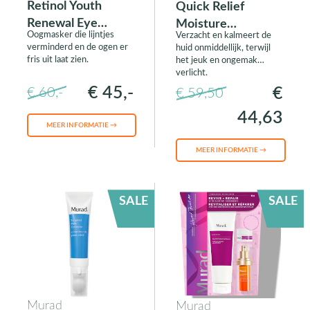
Retinol Youth
Quick Relief
Renewal Eye
Moisture
Oogmasker die lijntjes
Verzacht en kalmeert de
Masks
Treatment
verminderd en de ogen er
huid onmiddellijk, terwijl
fris uit laat zien.
het jeuk en ongemak
verlicht.
€ 45,-
€
€ 60,-
€ 59,50
44,63
MEER INFORMATIE →
MEER INFORMATIE →
SALE
SALE
Murad
Murad