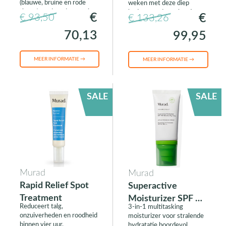
(blauwe, bruine en rode
weken met deze diep
tinten) rondom de ogen in
hydraterende nachtcrème
€
€
€ 93,50
€ 133,26
slechts 2 weken.
met ingekapseld retinal en
NAD+ Lift Complex.
70,13
99,95
MEER INFORMATIE →
MEER INFORMATIE →
SALE
SALE
Murad
Murad
Rapid Relief Spot
Superactive
Treatment
Moisturizer SPF 50
Reduceert talg,
3-in-1 multitasking
Wrinkle-Fighting
onzuiverheden en roodheid
moisturizer voor stralende
binnen vier uur.
hydratatie boordevol