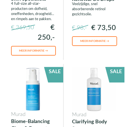
4 full-size all-star-
Veelzijdige, snel
producten om dofheid,
absorberende retinol
oneffenheden, droogheid
gezichtsolie.
en rimpels aan te pakken.
€
€ 73,50
€ 369,50
€ 98,-
250,-
MEER INFORMATIE →
MEER INFORMATIE →
SALE
SALE
Murad
Murad
Biome-Balancing
Clarifying Body