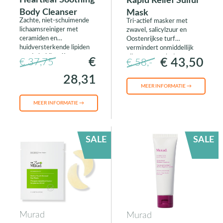
Heartleaf Soothing
Rapid Relief Sulfur
Body Cleanser
Mask
Zachte, niet-schuimende
Tri-actief masker met
lichaamsreiniger met
zwavel, salicylzuur en
ceramiden en
Oostenrijkse turf
huidversterkende lipiden
vermindert onmiddellijk
om de huidbarrière te
olie en versnelt de
€
€ 43,50
€ 37,75
€ 58,-
versterken tegen externe
vermindering van puistjes
ontstekingstriggers.
en mee-eters in 3
28,31
toepassingen.
MEER INFORMATIE →
MEER INFORMATIE →
SALE
SALE
Murad
Murad