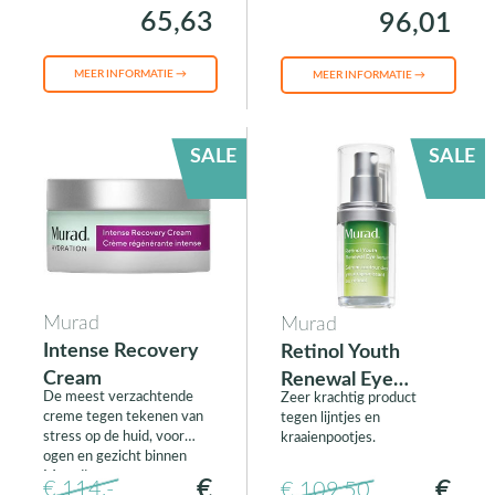
van de huid verhoogt.
65,63
96,01
MEER INFORMATIE →
MEER INFORMATIE →
SALE
SALE
Murad
Murad
Intense Recovery
Retinol Youth
Cream
Renewal Eye
De meest verzachtende
Zeer krachtig product
Serum
creme tegen tekenen van
tegen lijntjes en
stress op de huid, voor
kraaienpootjes.
ogen en gezicht binnen
Murad!
€
€
€ 114,-
€ 109,50