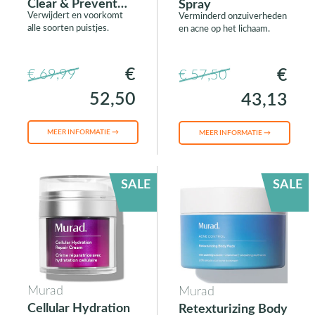
Clear & Prevent
Spray
Verwijdert en voorkomt
Verminderd onzuiverheden
Blemish Treatment
alle soorten puistjes.
en acne op het lichaam.
Serum
€
€
€ 69,99
€ 57,50
52,50
43,13
MEER INFORMATIE →
MEER INFORMATIE →
SALE
SALE
Murad
Murad
Cellular Hydration
Retexturizing Body