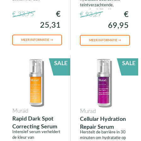
teintverzachtende,
zonvriendelijke bio-
€
€
€ 33,75
€ 93,27
retinoïde, plus vroegtijdige
verouderingspreventieve,
25,31
69,95
SPF 50 zonbescherming.
MEER INFORMATIE →
MEER INFORMATIE →
SALE
SALE
Murad
Murad
Rapid Dark Spot
Cellular Hydration
Correcting Serum
Repair Serum
Intensief serum verheldert
Herstelt de barrière in 30
de kleur van
minuten om hydratatie op