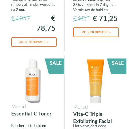
rimpels al minder worden
33% versnelt in 7 dagen.
na 2 uur.
Vernieuwt de huid en
versterkt de huidbarrière.
€
€ 71,25
€ 105,-
€ 95,-
78,75
MEER INFORMATIE →
MEER INFORMATIE →
SALE
SALE
Murad
Murad
Essential-C Toner
Vita-C Triple
Exfoliating Facial
Beschermt te huid en
Het verwijdert dode