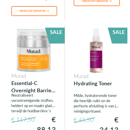
MEER INFORMATIE →
MEER INFORMATIE →
SALE
SALE
Murad
Murad
Essential-C
Hydrating Toner
Overnight Barrier
Neutraliseert
Milde, hydraterende toner
Repair Cream
verontreinigende stoffen,
die heerlijk ruikt en de
heldert op en maakt glad,
perfecte afsluiting is van je
terwijl de huidbarrière 's
reinigingsritueel.
nachts wordt versterkt.
€
€
€ 117,50
€ 45,50