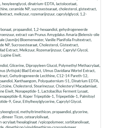
, hexyleenglycol, dinatrium-EDTA, lactolocetaat,
ne, ceramide NP, sucrosestearaat, cholesterol, gistextract,
extract, melkzuur, rozemarijnzuur, caprylylglycol, 1,2-
carbonaat, propaandiol, 1,2-hexaandiol, gehydrogeneerde
itroenzuur, extract van Prunus Amygdalus Amaria (Belensis-olie
le (Jasmijn) Bloemenwater, Vanille Planifolia Fruitextract,
e NP, Sucrosestearaat, Cholesterol, Gistextract,
Blad Extract, Melkzuur, Rozemarijnzuur, Caprylyl Glycol,
Lupine Eiwit.
ndiol, Glicerine, Dipropyleen Glucol, Polymethyl Methacrylaat,
mus (Artisjok) Blad Extract, Ulmus Davidiana Wortel Extract,
extract, Gehydrogeneerde Lecithine, C12-14 Pareth-12,
paandiol, Xanthaangom, Polyquaternium-51, Dinatrium EDTA,
ctoïne, Cholesterol, Stearinezuur, Cholesteryl Macadamiaat,
ne Eiwit, Nonapeptide-1, Lactobacillus Ferment Lysaat,
xapeptide-8, Koper Tripeptide-1, Tripepetide-1, Palmitoyl
tide-9, Geur, Ethylhexylglycerine, Caprylyl Glycol.
tyleenglycol, methyltrimethicon, propaandiol, glycerine,
, dimeer Ticon, cetearylolivaat,
-acrylaat/hexaloginaat /vpicopolymeer, sorbitanolivaat,
ide, dimethicon/vinyldimethicon-crosspolymeer,