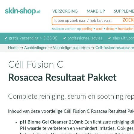
VERZORGING
MAKE-UP
SUPPLEM
Anderen zochten op
peeling
•
acné
•
detox
•
foundation
✔ gratis verzending > € 35,00
✔ professioneel advies
✔ alles uit voo
Home
→
Aanbiedingen
→
Voordelige-pakketten
→
Cell-fusion-rosacea-r
Céll Fùsion C
Rosacea Resultaat Pakket
Complete reiniging, serum en soothing rep
Inhoud van deze voordelige Céll Fùsion C Rosacea Resultaat Pak
pH Biome Gel Cleanser 210ml:
Een licht zure reiniging d
PH waarde te verbeteren en vermindert irritaties. Ook ges