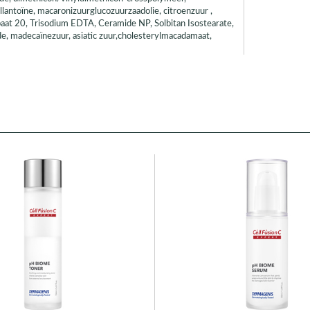
llantoïne, macaronizuurglucozuurzaadolie, citroenzuur ,
baat 20, Trisodium EDTA, Ceramide NP, Solbitan Isostearate,
de, madecaïnezuur, asiatic zuur,cholesterylmacadamaat,