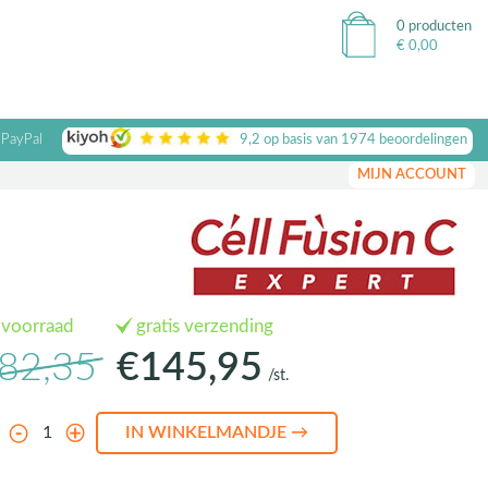
0 producten
€
0,00
 PayPal
9,2
op basis van
1974
beoordelingen
MIJN ACCOUNT
 voorraad
gratis verzending
82,35
€145,95
/st.
l