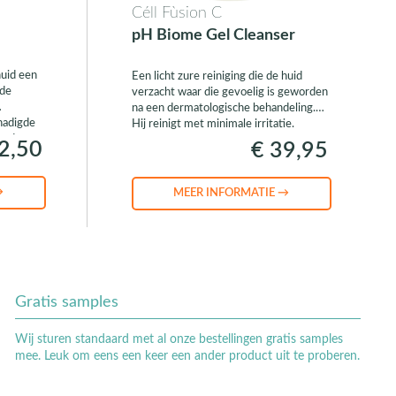
Céll Fùsion C
pH Biome Gel Cleanser
huid een
Een licht zure reiniging die de huid
 de
verzacht waar die gevoelig is geworden
na een dermatologische behandeling.
chadigde
Hij reinigt met minimale irritatie.
arde.
2,50
€ 39,95
→
MEER INFORMATIE →
Gratis samples
Wij sturen standaard met al onze bestellingen gratis samples
mee. Leuk om eens een keer een ander product uit te proberen.