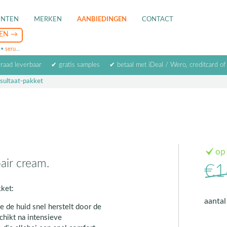
ENTEN
MERKEN
AANBIEDINGEN
CONTACT
•
serum
•
oogcrème
•
masker
rraad leverbaar
✔ gratis samples
✔ betaal met iDeal / Wero, creditcard of
esultaat-pakket
op
air cream.
€1
ket:
aanta
ie de huid snel herstelt door de
chikt na intensieve