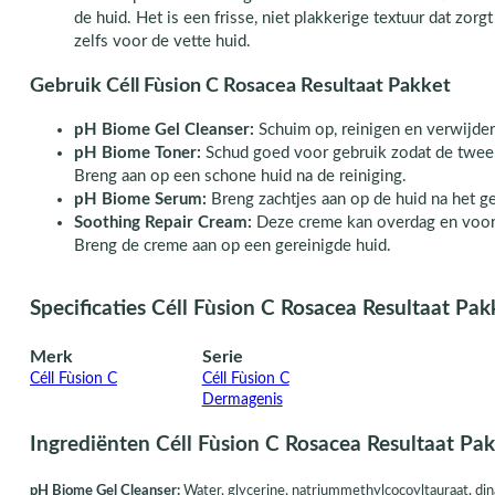
de huid. Het is een frisse, niet plakkerige textuur dat zor
zelfs voor de vette huid.
Gebruik Céll Fùsion C Rosacea Resultaat Pakket
pH Biome Gel Cleanser:
Schuim op, reinigen en verwijde
pH Biome Toner:
Schud goed voor gebruik zodat de twee
Breng aan op een schone huid na de reiniging.
pH Biome Serum:
Breng zachtjes aan op de huid na het ge
Soothing Repair Cream:
Deze creme kan overdag en voor 
Breng de creme aan op een gereinigde huid.
Specificaties Céll Fùsion C Rosacea Resultaat Pak
Merk
Serie
Céll Fùsion C
Céll Fùsion C
Dermagenis
Ingrediënten Céll Fùsion C Rosacea Resultaat Pa
pH Biome Gel Cleanser:
Water, glycerine, natriummethylcocoyltauraat, din