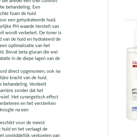
 die allebei een snel comfort
che behandeling. Een
zachte foam de huid
voor een gehydrateerde huid.
rlijke PH waarde herstelt van
teit wordt verbetert. De toner is
ad van de huid en hydrateerd de
een optimalisatie van het
d. Bevat beta-glucan die wel
tatie in de diepe lagen van de
word direct opgenomen, ook na
ijke kracht van de huid.
e behandeling. Verdeelt
arrière zonder dat het
nsief. Het synergetisch effect
erbeteren en het versterken
droogte na een
eschikt voor de meest
 huid en het verlaagt de
het onmiddellijk verkoelen van