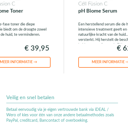
ùsion C
Céll Fùsion C
ome Toner
pH Biome Serum
-fase toner die diepe
Een herstellend serum die de 
ie biedt om de droogte zowel
intensieve treatment geeft en
in de huid, te verminderen.
natuurlijke kracht van de huid
versterkt. Hij herstelt de bes
huid en normaliseert de PH wa
€ 39,95
€ 6
MEER INFORMATIE →
MEER INFORMATIE 
Veilig en snel betalen
Betaal eenvoudig via je eigen vertrouwde bank via iDEAL /
Wero of kies voor één van onze andere betaalmethodes zoals
PayPal, creditcard, Bancontact of overboeking.