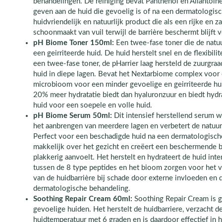
behandelingen. De reiniging bevat Panthenol en Allantoïne
geven aan de huid die gevoelig is of na een dermatologis
huidvriendelijk en natuurlijk product die als een rijke en 
schoonmaakt van vuil terwijl de barrière beschermt blijft 
pH Biome Toner 150ml:
Een twee-fase toner die de natuu
een geirriteerde huid. De huid herstelt snel en de flexibili
een twee-fase toner, de pHarrier laag hersteld de zuurgra
huid in diepe lagen. Bevat het Nextarbiome complex voor 
microbioom voor een minder gevoelige en geirriteerde hui
20% meer hydratatie biedt dan hyaluronzuur en biedt hydra
huid voor een soepele en volle huid.
pH Biome Serum 50ml:
Dit intensief herstellend serum 
het aanbrengen van meerdere lagen en verbetert de natuurl
Perfect voor een beschadigde huid na een dermatologisch
makkelijk over het gezicht en creëert een beschermende b
plakkerig aanvoelt. Het herstelt en hydrateert de huid inte
tussen de 8 type peptides en het bioom zorgen voor het v
van de huidbarrière bij schade door externe invloeden en 
dermatologische behandeling.
Soothing Repair Cream 60ml:
Soothing Repair Cream is g
gevoelige huiden. Het herstelt de huidbarriere, verzacht de
huidtemperatuur met 6 graden en is daardoor effectief in 