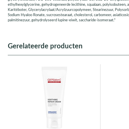
ethylhexylglycerine, gehydrogeneerde lecithine, squalaan, polyisobuteen, a
Karitéboter, Glycerylacrylaat/Acrylzuurcopolymeer, Stearinezuur, Polysor
Sodium Hyaloo Ronate, sucrosestearaat, cholesterol, carbomeer, asiaticosi
palmitinezuur, gehydrolyseerd lupine-eiwit, saccharide-isomeraat."
Gerelateerde producten