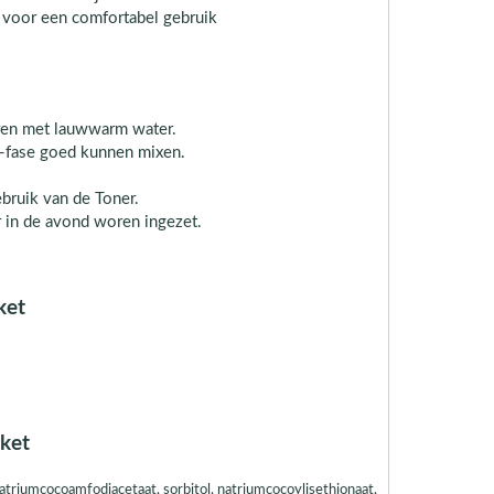
gt voor een comfortabel gebruik
ren met lauwwarm water.
-fase goed kunnen mixen.
bruik van de Toner.
in de avond woren ingezet.
ket
kket
atriumcocoamfodiacetaat, sorbitol, natriumcocoylisethionaat,