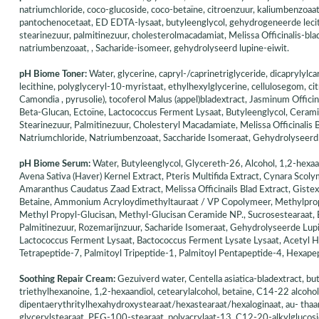
natriumchloride, coco-glucoside, coco-betaïne, citroenzuur, kaliumbenzoaat
pantochenocetaat, ED EDTA-lysaat, butyleenglycol, gehydrogeneerde lecithi
stearinezuur, palmitinezuur, cholesterolmacadamiat, Melissa Officinalis-blad
natriumbenzoaat, , Sacharide-isomeer, gehydrolyseerd lupine-eiwit.
pH Biome Toner:
Water, glycerine, capryl-/caprinetriglyceride, dicaprylyl
lecithine, polyglyceryl-10-myristaat, ethylhexylglycerine, cellulosegom, c
Camondia , pyrusolie), tocoferol Malus (appel)bladextract, Jasminum Officina
Beta-Glucan, Ectoïne, Lactococcus Ferment Lysaat, Butyleenglycol, Ceramid
Stearinezuur, Palmitinezuur, Cholesteryl Macadamiate, Melissa Officinalis 
Natriumchloride, Natriumbenzoaat, Saccharide Isomeraat, Gehydrolyseerd 
pH Biome Serum:
Water, Butyleenglycol, Glycereth-26, Alcohol, 1,2-hexaa
Avena Sativa (Haver) Kernel Extract, Pteris Multifida Extract, Cynara Scoly
Amaranthus Caudatus Zaad Extract, Melissa Officinails Blad Extract, Gist
Betaine, Ammonium Acryloydimethyltauraat / VP Copolymeer, Methylpro
Methyl Propyl-Glucisan, Methyl-Glucisan Ceramide NP., Sucrosestearaat, E
Palmitinezuur, Rozemarijnzuur, Sacharide Isomeraat, Gehydrolyseerde Lupi
Lactococcus Ferment Lysaat, Bactococcus Ferment Lysate Lysaat, Acetyl He
Tetrapeptide-7, Palmitoyl Tripeptide-1, Palmitoyl Pentapeptide-4, Hexapep
Soothing Repair Cream:
Gezuiverd water, Centella asiatica-bladextract, bu
triethylhexanoine, 1,2-hexaandiol, cetearylalcohol, betaïne, C14-22 alcohol
dipentaerythritylhexahydroxystearaat/hexastearaat/hexaloginaat, au- thaan
glycerylstearaat, PEG-100-stearaat, polyacrylaat-13, C12-20-alkylglucos