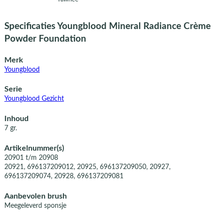
Specificaties Youngblood Mineral Radiance Crème
Powder Foundation
Merk
Youngblood
Serie
Youngblood Gezicht
Inhoud
7 gr.
Artikelnummer(s)
20901 t/m 20908
20921, 696137209012, 20925, 696137209050, 20927,
696137209074, 20928, 696137209081
Aanbevolen brush
Meegeleverd sponsje