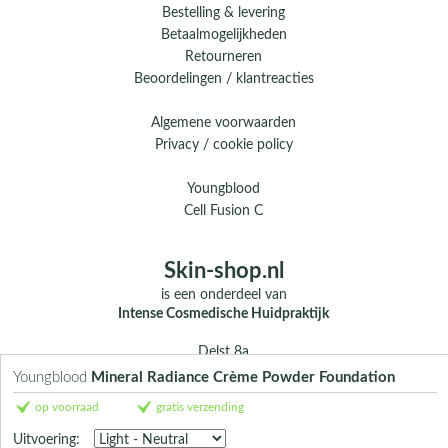
Bestelling & levering
Betaalmogelijkheden
Retourneren
Beoordelingen / klantreacties
Algemene voorwaarden
Privacy / cookie policy
Youngblood
Cell Fusion C
Skin-shop.nl
is een onderdeel van
Intense Cosmedische Huidpraktijk
Delst 8a
5388 EG Nistelrode
Youngblood
Mineral Radiance Crème Powder Foundation
op voorraad
gratis verzending
E.
info@skin-shop.nl
T.
0412 - 312 804
Uitvoering:
M.
06 104 33 489 (WhatsApp)