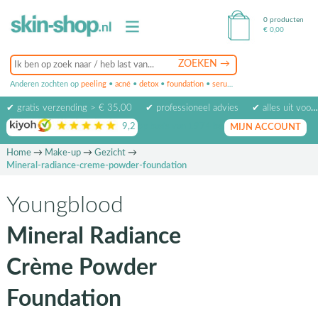
0 producten
€
0,00
Anderen zochten op
peeling
•
acné
•
detox
•
foundation
•
serum
•
oogcrème
•
masker
✔ gratis verzending > € 35,00
✔ professioneel advies
✔ alles uit voorraad leverbaar
9,2
op basis van
1974
beoordelingen
MIJN ACCOUNT
Home
→
Make-up
→
Gezicht
→
Mineral-radiance-creme-powder-foundation
Youngblood
Mineral Radiance
Crème Powder
Foundation