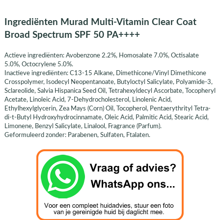
Ingrediënten Murad Multi-Vitamin Clear Coat
Broad Spectrum SPF 50 PA++++
Actieve ingrediënten: Avobenzone 2.2%, Homosalate 7.0%, Octisalate
5.0%, Octocrylene 5.0%.
Inactieve ingrediënten: C13-15 Alkane, Dimethicone/Vinyl Dimethicone
Crosspolymer, Isodecyl Neopentanoate, Butyloctyl Salicylate, Polyamide-3,
Sclareolide, Salvia Hispanica Seed Oil, Tetrahexyldecyl Ascorbate, Tocopheryl
Acetate, Linoleic Acid, 7-Dehydrocholesterol, Linolenic Acid,
Ethylhexylglycerin, Zea Mays (Corn) Oil, Tocopherol, Pentaerythrityl Tetra-
di-t-Butyl Hydroxyhydrocinnamate, Oleic Acid, Palmitic Acid, Stearic Acid,
Limonene, Benzyl Salicylate, Linalool, Fragrance (Parfum).
Geformuleerd zonder: Parabenen, Sulfaten, Ftalaten.