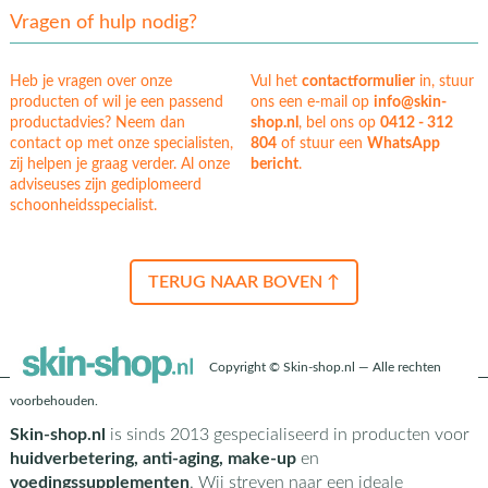
Vragen of hulp nodig?
Heb je vragen over onze
Vul het
contactformulier
in, stuur
producten of wil je een passend
ons een e-mail op
info@skin-
productadvies? Neem dan
shop.nl
, bel ons op
0412 - 312
contact op met onze specialisten,
804
of stuur een
WhatsApp
zij helpen je graag verder. Al onze
bericht
.
adviseuses zijn gediplomeerd
schoonheidsspecialist.
TERUG NAAR BOVEN ↑
Copyright © Skin-shop.nl — Alle rechten
voorbehouden.
Skin-shop.nl
is sinds 2013 gespecialiseerd in producten voor
huidverbetering, anti-aging, make-up
en
voedingssupplementen
. Wij streven naar een ideale