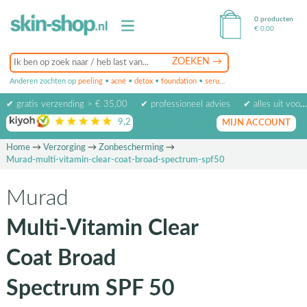
0 producten
€
0,00
Anderen zochten op
peeling
•
acné
•
detox
•
foundation
•
serum
•
oogcrème
•
masker
✔ gratis verzending > € 35,00
✔ professioneel advies
✔ alles uit voorraad leverbaar
9,2
op basis van
1974
beoordelingen
MIJN ACCOUNT
Home
→
Verzorging
→
Zonbescherming
→
Murad-multi-vitamin-clear-coat-broad-spectrum-spf50
Murad
Multi-Vitamin Clear
Coat Broad
Spectrum SPF 50