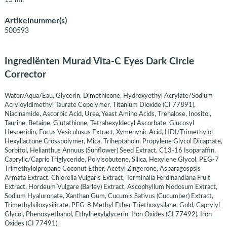
Artikelnummer(s)
500593
Ingrediënten Murad Vita-C Eyes Dark Circle
Corrector
Water/Aqua/Eau, Glycerin, Dimethicone, Hydroxyethyl Acrylate/Sodium
Acryloyldimethyl Taurate Copolymer, Titanium Dioxide (CI 77891),
Niacinamide, Ascorbic Acid, Urea, Yeast Amino Acids, Trehalose, Inositol,
Taurine, Betaine, Glutathione, Tetrahexyldecyl Ascorbate, Glucosyl
Hesperidin, Fucus Vesiculusus Extract, Xymenynic Acid, HDI/Trimethylol
Hexyllactone Crosspolymer, Mica, Triheptanoin, Propylene Glycol Dicaprate,
Sorbitol, Helianthus Annuus (Sunflower) Seed Extract, C13-16 Isoparaffin,
Caprylic/Capric Triglyceride, Polyisobutene, Silica, Hexylene Glycol, PEG-7
Trimethylolpropane Coconut Ether, Acetyl Zingerone, Asparagospsis
Armata Extract, Chlorella Vulgaris Extract, Terminalia Ferdinandiana Fruit
Extract, Hordeum Vulgare (Barley) Extract, Ascophyllum Nodosum Extract,
Sodium Hyaluronate, Xanthan Gum, Cucumis Sativus (Cucumber) Extract,
Trimethylsiloxysilicate, PEG-8 Methyl Ether Triethoxysilane, Gold, Caprylyl
Glycol, Phenoxyethanol, Ethylhexylglycerin, Iron Oxides (CI 77492), Iron
Oxides (CI 77491).