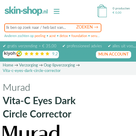
0 producten
€
0,00
Anderen zochten op
peeling
•
acné
•
detox
•
foundation
•
serum
•
oogcrème
•
masker
✔ gratis verzending > € 35,00
✔ professioneel advies
✔ alles uit voorraad leverbaar
9,2
op basis van
1974
beoordelingen
MIJN ACCOUNT
Home
→
Verzorging
→
Oog-lipverzorging
→
Vita-c-eyes-dark-circle-corrector
Murad
Vita-C Eyes Dark
Circle Corrector