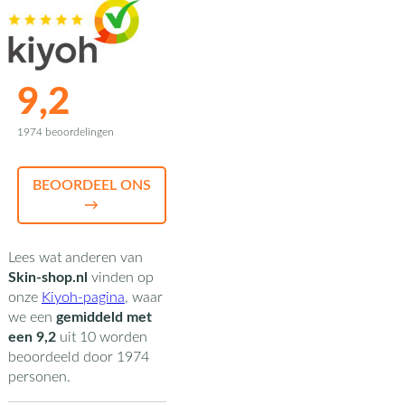
9,2
1974 beoordelingen
BEOORDEEL ONS
→
Lees wat anderen van
Skin-shop.nl
vinden op
onze
Kiyoh-pagina
,
waar
we een
gemiddeld met
een
9,2
uit
10
worden
beoordeeld door
1974
personen.