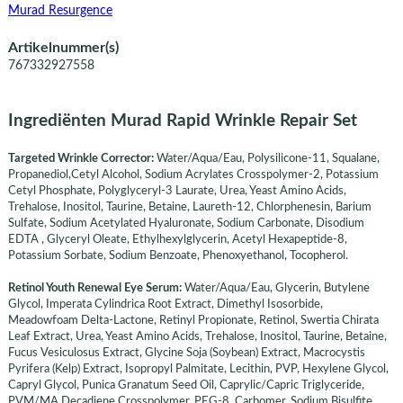
Murad Resurgence
Artikelnummer(s)
767332927558
Ingrediënten Murad Rapid Wrinkle Repair Set
Targeted Wrinkle Corrector:
Water/Aqua/Eau, Polysilicone-11, Squalane,
Propanediol,Cetyl Alcohol, Sodium Acrylates Crosspolymer-2, Potassium
Cetyl Phosphate, Polyglyceryl-3 Laurate, Urea, Yeast Amino Acids,
Trehalose, Inositol, Taurine, Betaine, Laureth-12, Chlorphenesin, Barium
Sulfate, Sodium Acetylated Hyaluronate, Sodium Carbonate, Disodium
EDTA , Glyceryl Oleate, Ethylhexylglycerin, Acetyl Hexapeptide-8,
Potassium Sorbate, Sodium Benzoate, Phenoxyethanol, Tocopherol.
Retinol Youth Renewal Eye Serum:
Water/Aqua/Eau, Glycerin, Butylene
Glycol, Imperata Cylindrica Root Extract, Dimethyl Isosorbide,
Meadowfoam Delta-Lactone, Retinyl Propionate, Retinol, Swertia Chirata
Leaf Extract, Urea, Yeast Amino Acids, Trehalose, Inositol, Taurine, Betaine,
Fucus Vesiculosus Extract, Glycine Soja (Soybean) Extract, Macrocystis
Pyrifera (Kelp) Extract, Isopropyl Palmitate, Lecithin, PVP, Hexylene Glycol,
Capryl Glycol, Punica Granatum Seed Oil, Caprylic/Capric Triglyceride,
PVM/MA Decadiene Crosspolymer, PEG-8, Carbomer, Sodium Bisulfite,