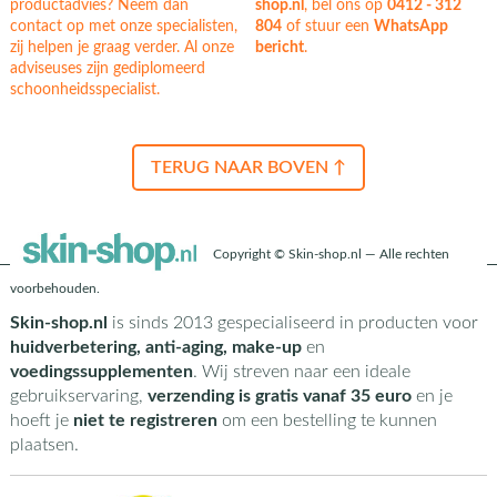
productadvies? Neem dan
shop.nl
, bel ons op
0412 - 312
contact op met onze specialisten,
804
of stuur een
WhatsApp
zij helpen je graag verder. Al onze
bericht
.
adviseuses zijn gediplomeerd
schoonheidsspecialist.
TERUG NAAR BOVEN ↑
Copyright © Skin-shop.nl — Alle rechten
voorbehouden.
Skin-shop.nl
is sinds 2013 gespecialiseerd in producten voor
huidverbetering, anti-aging, make-up
en
voedingssupplementen
. Wij streven naar een ideale
gebruikservaring,
verzending is gratis vanaf 35 euro
en je
hoeft je
niet te registreren
om een bestelling te kunnen
plaatsen.