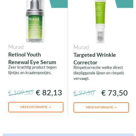
Murad
Murad
Retinol Youth
Targeted Wrinkle
Renewal Eye Serum
Corrector
Zeer krachtig product tegen
Rimpelcorrectie welke direct
lijntjes en kraaienpootjes.
diepliggende lijnen en rimpels
vervaagt.
€ 82,13
€ 73,50
€ 109,50
€ 97,50
MEER INFORMATIE →
MEER INFORMATIE →