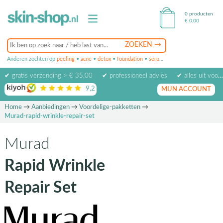
0 producten
€
0,00
Anderen zochten op
peeling
•
acné
•
detox
•
foundation
•
serum
•
oogcrème
•
masker
✔ gratis verzending > € 35,00
✔ professioneel advies
✔ alles uit voorraad leverbaar
9,2
op basis van
1974
beoordelingen
MIJN ACCOUNT
Home
→
Aanbiedingen
→
Voordelige-pakketten
→
Murad-rapid-wrinkle-repair-set
Murad
Rapid Wrinkle
Repair Set