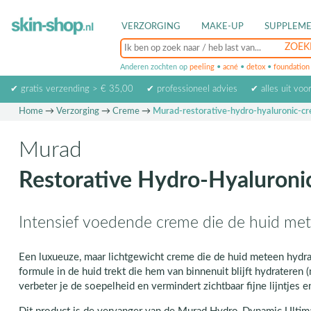
VERZORGING
MAKE-UP
SUPPLEM
Anderen zochten op
peeling
•
acné
•
detox
•
foundation
✔ gratis verzending > € 35,00
✔ professioneel advies
✔ alles uit voo
Home
→
Verzorging
→
Creme
→
Murad-restorative-hydro-hyaluronic-c
Murad
Restorative Hydro-Hyaluroni
Intensief voedende creme die de huid me
Een luxueuze, maar lichtgewicht creme die de huid meteen hydrat
formule in de huid trekt die hem van binnenuit blijft hydrateren 
verbeter je de soepelheid en vermindert zichtbaar fijne lijntjes e