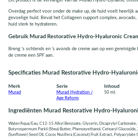
Dit product is de vervanger van de Murad Hydro-Dynamic Ultim
Overdag perfect voor onder de make up, de huid voelt heerlijk 
gevoelige huid. Bevat het Collageen support complex, avocado,
huid sterk te hydrateren.
Gebruik Murad Restorative Hydro-Hyaluronic Crea
Breng 's ochtends en 's avonds de creme aan op een gereinigde h
de creme een SPF aan.
Specificaties Murad Restorative Hydro-Hyaluron
Merk
Serie
Inhoud
Murad
Murad Hydration /
50 ml.
Age Reform
Ingrediënten Murad Restorative Hydro-Hyaluron
Water/Aqua/Eau, C12-15 Alkyl Benzoate, Glycerin, Dicaprylyl Carbonate, C
Butyrospermum Parkii (Shea) Butter, Phenoxyethanol, Cetearyl Glucoside, 
(Sunflower) Seed Oil, Cocos Nucifera (Coconut) Fruit Extract, Polyacryla