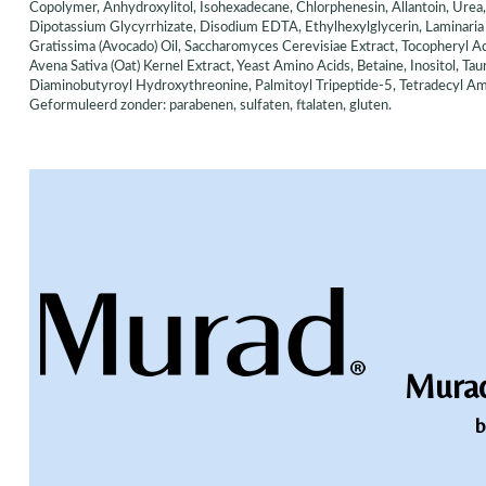
Copolymer, Anhydroxylitol, Isohexadecane, Chlorphenesin, Allantoin, Urea,
Dipotassium Glycyrrhizate, Disodium EDTA, Ethylhexylglycerin, Laminaria Di
Gratissima (Avocado) Oil, Saccharomyces Cerevisiae Extract, Tocopheryl Ac
Avena Sativa (Oat) Kernel Extract, Yeast Amino Acids, Betaine, Inositol, T
Diaminobutyroyl Hydroxythreonine, Palmitoyl Tripeptide-5, Tetradecyl Am
Geformuleerd zonder: parabenen, sulfaten, ftalaten, gluten.
Murad
b