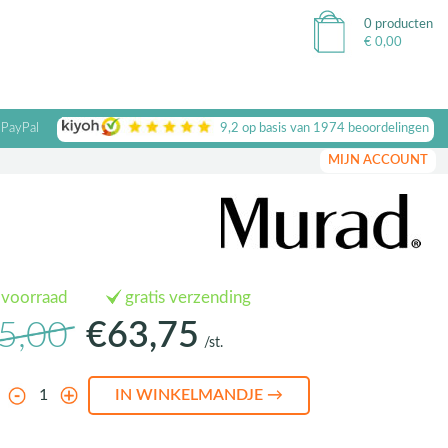
0 producten
€
0,00
 PayPal
9,2
op basis van
1974
beoordelingen
MIJN ACCOUNT
 voorraad
gratis verzending
5,00
€63,75
/st.
l