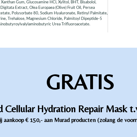
 Xanthan Gum, Glucosamine HCl, Xylitol, BHT, Bisabolol,
gitata Extract, Olea Europaea (Olive) Fruit Oil, Persea
etate, Polysorbate 80, Sodium Hyaluronate, Retinyl Palmitate,
aurine, Trehalose, Magnesium Chloride, Palmitoyl Dipeptide-5
inobutyroylvalylaminobutyric Urea Trifluoroacetate.
GRATIS
 Cellular Hydration Repair Mask t.
ij aankoop € 150,- aan Murad producten (zolang de voorr