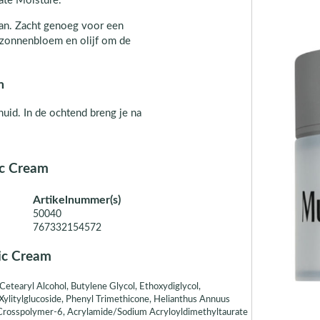
ate Moisture.
aan. Zacht genoeg voor een
 zonnenbloem en olijf om de
m
uid. In de ochtend breng je na
ic Cream
Artikelnummer(s)
50040
767332154572
ic Cream
etearyl Alcohol, Butylene Glycol, Ethoxydiglycol,
Xylitylglucoside, Phenyl Trimethicone, Helianthus Annuus
te Crosspolymer-6, Acrylamide/Sodium Acryloyldimethyltaurate