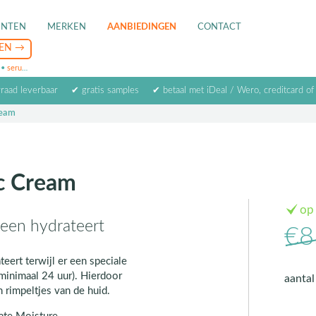
ENTEN
MERKEN
AANBIEDINGEN
CONTACT
•
serum
•
oogcrème
•
masker
rraad leverbaar
✔ gratis samples
✔ betaal met iDeal / Wero, creditcard of
ream
c Cream
op
teen hydrateert
€8
eert terwijl er een speciale
(minimaal 24 uur). Hierdoor
aanta
n rimpeltjes van de huid.