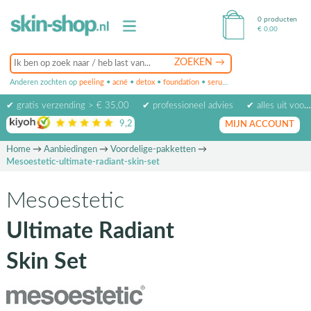
0 producten
€
0,00
Anderen zochten op
peeling
•
acné
•
detox
•
foundation
•
serum
•
oogcrème
•
masker
✔ gratis verzending > € 35,00
✔ professioneel advies
✔ alles uit voorraad leverbaar
9,2
op basis van
1974
beoordelingen
MIJN ACCOUNT
Home
→
Aanbiedingen
→
Voordelige-pakketten
→
Mesoestetic-ultimate-radiant-skin-set
Mesoestetic
Ultimate Radiant
Skin Set