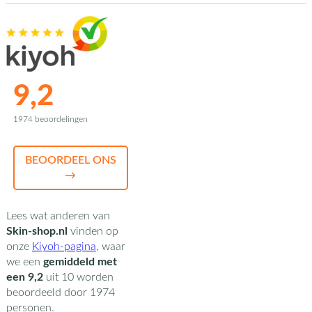
9,2
1974 beoordelingen
BEOORDEEL ONS
→
Lees wat anderen van
Skin-shop.nl
vinden op
onze
Kiyoh-pagina
,
waar
we een
gemiddeld met
een
9,2
uit
10
worden
beoordeeld door
1974
personen.