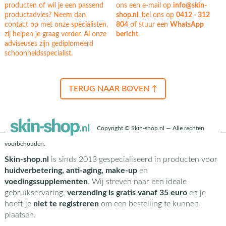
producten of wil je een passend
ons een e-mail op
info@skin-
productadvies? Neem dan
shop.nl
, bel ons op
0412 - 312
contact op met onze specialisten,
804
of stuur een
WhatsApp
zij helpen je graag verder. Al onze
bericht
.
adviseuses zijn gediplomeerd
schoonheidsspecialist.
TERUG NAAR BOVEN ↑
Copyright © Skin-shop.nl — Alle rechten
voorbehouden.
Skin-shop.nl
is sinds 2013 gespecialiseerd in producten voor
huidverbetering, anti-aging, make-up
en
voedingssupplementen
. Wij streven naar een ideale
gebruikservaring,
verzending is gratis vanaf 35 euro
en je
hoeft je
niet te registreren
om een bestelling te kunnen
plaatsen.