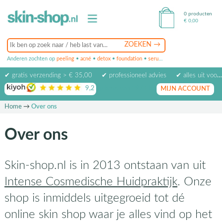
0 producten
€
0,00
Anderen zochten op
peeling
•
acné
•
detox
•
foundation
•
serum
•
oogcrème
•
masker
✔ gratis verzending > € 35,00
✔ professioneel advies
✔ alles uit voorraad leverbaar
9,2
op basis van
1974
beoordelingen
MIJN ACCOUNT
Home
→
Over ons
Over ons
Skin-shop.nl is in 2013 ontstaan van uit
Intense Cosmedische Huidpraktijk
. Onze
shop is inmiddels uitgegroeid tot dé
online skin shop waar je alles vind op het