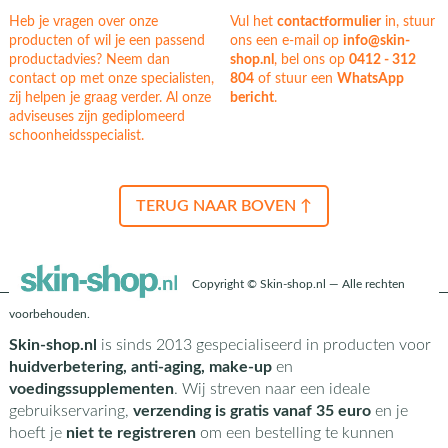
Heb je vragen over onze
Vul het
contactformulier
in, stuur
producten of wil je een passend
ons een e-mail op
info@skin-
productadvies? Neem dan
shop.nl
, bel ons op
0412 - 312
contact op met onze specialisten,
804
of stuur een
WhatsApp
zij helpen je graag verder. Al onze
bericht
.
adviseuses zijn gediplomeerd
schoonheidsspecialist.
TERUG NAAR BOVEN ↑
Copyright © Skin-shop.nl — Alle rechten
voorbehouden.
Skin-shop.nl
is sinds 2013 gespecialiseerd in producten voor
huidverbetering, anti-aging, make-up
en
voedingssupplementen
. Wij streven naar een ideale
gebruikservaring,
verzending is gratis vanaf 35 euro
en je
hoeft je
niet te registreren
om een bestelling te kunnen