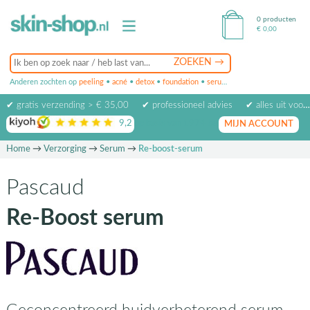
0 producten
€
0,00
Anderen zochten op
peeling
•
acné
•
detox
•
foundation
•
serum
•
oogcrème
•
masker
✔ gratis verzending > € 35,00
✔ professioneel advies
✔ alles uit voorraad leverbaar
9,2
op basis van
1974
beoordelingen
MIJN ACCOUNT
Home
→
Verzorging
→
Serum
→
Re-boost-serum
Pascaud
Re-Boost serum