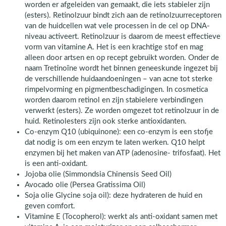
worden er afgeleiden van gemaakt, die iets stabieler zijn
(esters). Retinolzuur bindt zich aan de retinolzuurreceptoren
van de huidcellen wat vele processen in de cel op DNA-
niveau activeert. Retinolzuur is daarom de meest effectieve
vorm van vitamine A. Het is een krachtige stof en mag
alleen door artsen en op recept gebruikt worden. Onder de
naam Tretinoïne wordt het binnen geneeskunde ingezet bij
de verschillende huidaandoeningen – van acne tot sterke
rimpelvorming en pigmentbeschadigingen. In cosmetica
worden daarom retinol en zijn stabielere verbindingen
verwerkt (esters). Ze worden omgezet tot retinolzuur in de
huid. Retinolesters zijn ook sterke antioxidanten.
Co-enzym Q10 (ubiquinone): een co-enzym is een stofje
dat nodig is om een enzym te laten werken. Q10 helpt
enzymen bij het maken van ATP (adenosine- trifosfaat). Het
is een anti-oxidant.
Jojoba olie (Simmondsia Chinensis Seed Oil)
Avocado olie (Persea Gratissima Oil)
Soja olie Glycine soja oil): deze hydrateren de huid en
geven comfort.
Vitamine E (Tocopherol): werkt als anti-oxidant samen met