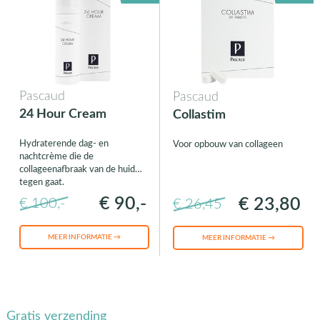
Pascaud
Pascaud
24 Hour Cream
Collastim
Hydraterende dag- en
Voor opbouw van collageen
nachtcrème die de
collageenafbraak van de huid
tegen gaat.
€ 90,-
€ 23,80
€ 100,-
€ 26,45
MEER INFORMATIE →
MEER INFORMATIE →
Gratis verzending