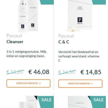
Pascaud
Pascaud
Cleanser
C & C
3 in 1 reinigingsemulsie. Milk,
Versterkt het bindweefsel en
lotion en oogreiniging ineen.
verhoogt weerstand, vitamine
C
€ 46,08
€ 14,85
€ 51,20
€ 16,50
MEER INFORMATIE →
MEER INFORMATIE →
SALE
SALE