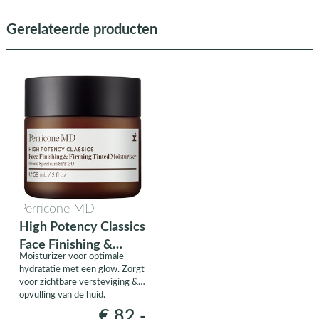
Gerelateerde producten
Perricone MD
High Potency Classics
Face Finishing &
Moisturizer voor optimale
Firming Tinted
hydratatie met een glow. Zorgt
Moisturizer
voor zichtbare versteviging &
opvulling van de huid.
€ 82,-