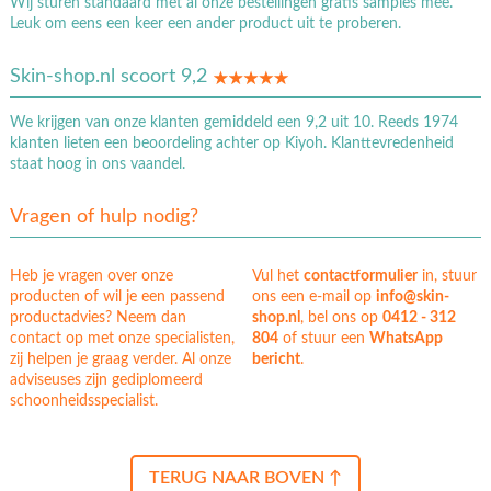
Wij sturen standaard met al onze bestellingen gratis samples mee.
Leuk om eens een keer een ander product uit te proberen.
Skin-shop.nl scoort 9,2
We krijgen van onze klanten gemiddeld een 9,2 uit 10. Reeds 1974
klanten lieten een beoordeling achter op Kiyoh. Klanttevredenheid
staat hoog in ons vaandel.
Vragen of hulp nodig?
Heb je vragen over onze
Vul het
contactformulier
in, stuur
producten of wil je een passend
ons een e-mail op
info@skin-
productadvies? Neem dan
shop.nl
, bel ons op
0412 - 312
contact op met onze specialisten,
804
of stuur een
WhatsApp
zij helpen je graag verder. Al onze
bericht
.
adviseuses zijn gediplomeerd
schoonheidsspecialist.
TERUG NAAR BOVEN ↑