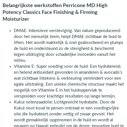
Belangrijkste werkstoffen Perricone MD High
Potency Classics Face Finishing & Firming
Moisturizer
DMAE: Intensieve versteviging. Van nature geproduceerd
door het menselijk brein, helpt DMAE zichtbaar de huid te
liften. Het wordt makkelijk & snel geabsorbeerd en plumps
de huid en ondersteund zo de stevigheid & beschermt
tegen uitdroging door schadelijke invloeden vanuit het
milieu.
Vitamine E: Super voeding voor de huid. Een hydraterend,
en helend antioxidant gevonden in amandelen & avocado's
wat zichtbaar littekens & verkleuring vermindert voor een
egale uitstraling. Een unieke chemische structuur maakt het
mogelijk om Vitamine E in het huidoppervlak te
verspreiden voor krachtige resultaten op lange termijn.
Kukui notenzaadolie: Lichtgewicht hydratatie. Door de
Kukui noot koud te persen ontstaat er een voedingsrijke
olie die hydrateert zonder vettig of zwaar gevoel. Het
wordt gemakkelijk opgenomen in de huid en wordt al
eeuwen op Hawaii gebruikt om de droge, gevoelige huid te