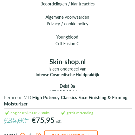
Beoordelingen / klantreacties
Algemene voorwaarden
Privacy / cookie policy
Youngblood
Cell Fusion C
Skin-shop.nl
is een onderdeel van
Intense Cosmedische Huidpraktijk
Delst 8a
5388 EG Nistelrode
Perricone MD
High Potency Classics Face Finishing & Firming
E.
info@skin-shop.nl
Moisturizer
T.
0412 - 312 804
nog beschikbaar: 6 stuks
gratis verzending
M.
06 104 33 489 (WhatsApp)
€85,00
€75,95
/st.
Over ons
Contact