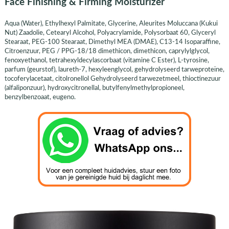
Face Finishing & Firming Moisturizer
Aqua (Water), Ethylhexyl Palmitate, Glycerine, Aleurites Moluccana (Kukui
Nut) Zaadolie, Cetearyl Alcohol, Polyacrylamide, Polysorbaat 60, Glyceryl
Stearaat, PEG-100 Stearaat, Dimethyl MEA (DMAE), C13-14 Isoparaffine,
Citroenzuur, PEG / PPG-18/18 dimethicon, dimethicon, caprylylglycol,
fenoxyethanol, tetrahexyldecylascorbaat (vitamine C Ester), L-tyrosine,
parfum (geurstof), laureth-7, hexyleenglycol, gehydrolyseerd tarweproteïne,
tocoferylacetaat, citolronellol Gehydrolyseerd tarwezetmeel, thioctinezuur
(alfaliponzuur), hydroxycitronellal, butylfenylmethylpropioneel,
benzylbenzoaat, eugeno.