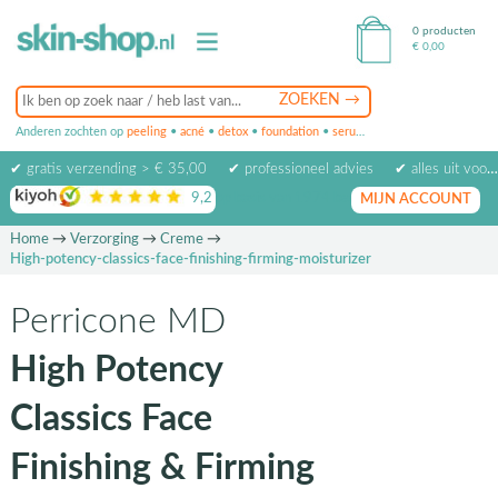
0 producten
€
0,00
Anderen zochten op
peeling
•
acné
•
detox
•
foundation
•
serum
•
oogcrème
•
masker
✔ gratis verzending > € 35,00
✔ professioneel advies
✔ alles uit voorraad leverbaar
9,2
op basis van
1974
beoordelingen
MIJN ACCOUNT
Home
→
Verzorging
→
Creme
→
High-potency-classics-face-finishing-firming-moisturizer
Perricone MD
High Potency
Classics Face
Finishing & Firming