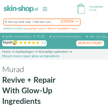
0 producten
€
0,00
Anderen zochten op
peeling
•
acné
•
detox
•
foundation
•
serum
•
oogcrème
•
masker
✔ gratis verzending > € 35,00
✔ professioneel advies
✔ alles uit voorraad leverbaar
9,2
op basis van
1974
beoordelingen
MIJN ACCOUNT
Home
→
Aanbiedingen
→
Voordelige-pakketten
→
Murad-revive-repair-glow-up-ingredients
Murad
Revive + Repair
With Glow-Up
Ingredients