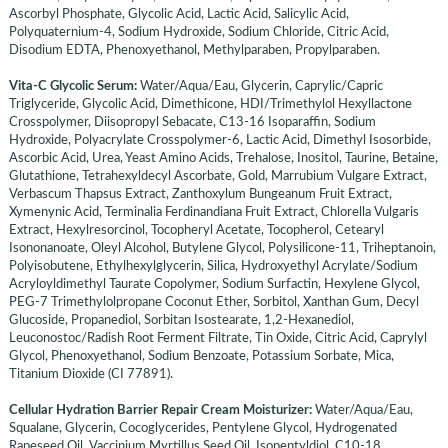
Ascorbyl Phosphate, Glycolic Acid, Lactic Acid, Salicylic Acid,
Polyquaternium-4, Sodium Hydroxide, Sodium Chloride, Citric Acid,
Disodium EDTA, Phenoxyethanol, Methylparaben, Propylparaben​.
​Vita-C Glycolic Serum:
Water/Aqua/Eau, Glycerin, Caprylic/Capric
Triglyceride, Glycolic Acid, Dimethicone, HDI/Trimethylol Hexyllactone
Crosspolymer, Diisopropyl Sebacate, C13-16 Isoparaffin, Sodium
Hydroxide, Polyacrylate Crosspolymer-6, Lactic Acid, Dimethyl Isosorbide,
Ascorbic Acid, Urea, Yeast Amino Acids, Trehalose, Inositol, Taurine, Betaine,
Glutathione, Tetrahexyldecyl Ascorbate, Gold, Marrubium Vulgare Extract,
Verbascum Thapsus Extract, Zanthoxylum Bungeanum Fruit Extract,
Xymenynic Acid, Terminalia Ferdinandiana Fruit Extract, Chlorella Vulgaris
Extract, Hexylresorcinol, Tocopheryl Acetate, Tocopherol, Cetearyl
Isononanoate, Oleyl Alcohol, Butylene Glycol, Polysilicone-11, Triheptanoin,
Polyisobutene, Ethylhexylglycerin, Silica, Hydroxyethyl Acrylate/Sodium
Acryloyldimethyl Taurate Copolymer, Sodium Surfactin, Hexylene Glycol,
PEG-7 Trimethylolpropane Coconut Ether, Sorbitol, Xanthan Gum, Decyl
Glucoside, Propanediol, Sorbitan Isostearate, 1,2-Hexanediol,
Leuconostoc/Radish Root Ferment Filtrate, Tin Oxide, Citric Acid, Caprylyl
Glycol, Phenoxyethanol, Sodium Benzoate, Potassium Sorbate, Mica,
Titanium Dioxide (CI 77891).
​Cellular Hydration Barrier Repair Cream Moisturizer:
Water/Aqua/Eau,
Squalane, Glycerin, Cocoglycerides, Pentylene Glycol, Hydrogenated
Rapeseed Oil, Vaccinium Myrtillus Seed Oil, Isopentyldiol, C10-18