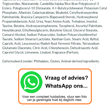
Triglycerides, Niacinamide, Candelilla/Jojoba/Rice Bran Polyglyceryl-3
Esters, Polyglyceryl-10 Distearate, 4-t-Butylcyclohexanol, Potassium Cetyl
Phosphate, Allantoin, Galactoarabinan, Bisabolol, Cetylhydroxyproline
Palmitamide, Brassica Campestris (Rapeseed) Sterols, Hydroxyphenyl
Propamidobenzoic Acid, Urea, Yeast Amino Acids, Trehalose, Inositol,
Taurine, Betaine, Hydroxyacetophenone, Tocopherol, Ascorbyl Palmitate,
Hexyldecanol, Ethylhexylglycerin, Butylene Glycol, Glyceryl Stearate,
Cetearyl Alcohol, Sodium Polyacrylate, Sodium Polyacryloyldimethyl
Taurate, Sodium Stearoyl Lactylate, Xanthan Gum, Stearic Acid, Xylitol,
Caprylic Acid, Leuconostoc/Radish Root Ferment Filtrate, Tetrasodium
Glutamate Diacetate, Citric Acid, Chlorphenesin, Dehydroacetic Acid,
Caprylyl Glycol, Limonene, Linalool, Fragrance (Parfum)​​.
Geformuleerd zonder: Phthalates, Gluten, Animal-derived ingredients.