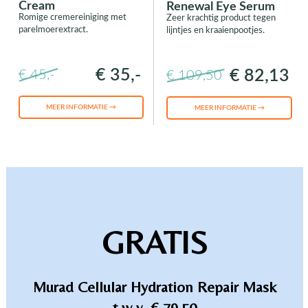
Cream
Renewal Eye Serum
Romige cremereiniging met
Zeer krachtig product tegen
parelmoerextract.
lijntjes en kraaienpootjes.
€ 35,-
€ 82,13
€ 45,-
€ 109,50
MEER INFORMATIE →
MEER INFORMATIE →
GRATIS
Murad Cellular Hydration Repair Mask
t.w.v. € 79,50