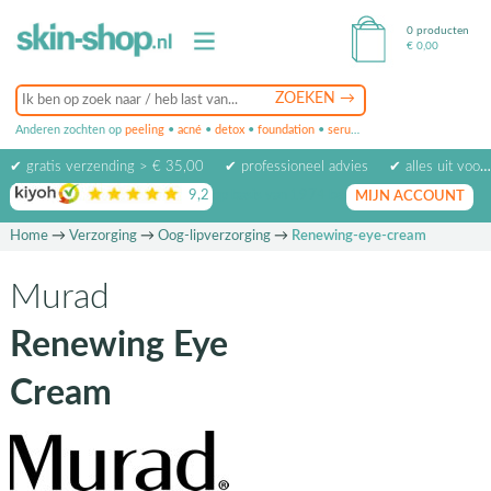
0 producten
€
0,00
Anderen zochten op
peeling
•
acné
•
detox
•
foundation
•
serum
•
oogcrème
•
masker
✔ gratis verzending > € 35,00
✔ professioneel advies
✔ alles uit voorraad leverbaar
9,2
op basis van
1974
beoordelingen
MIJN ACCOUNT
Home
→
Verzorging
→
Oog-lipverzorging
→
Renewing-eye-cream
Murad
Renewing Eye
Cream