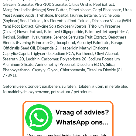
Glyceryl Stearate, PEG-100 Stearate, Citrus Unshiu Peel Extract,
Mangifera Indica (Mango) Seed Butter, Dimethicone, Cetyl Phosphate, Urea,
Yeast Amino Acids, Trehalose, Inositol, Taurine, Betaine, Glycine Soja
(Soybean) Seed Extract, Iris Florentina Root Extract, Dioscorea Villosa (Wild
Yam) Root Extract, Glycine Soja (Soybean) Sterols, Trifolium Pratense
(Clover) Flower Extract, Palmitoyl Oligopeptide, Palmitoyl Tetrapeptide-7,
Retinol, Sodium Hyaluronate, Serenoa Serrulata Fruit Extract, Oenothera
Biennis (Evening Primrose) Oil, Tocopherol, Ascorbyl Palmitate, Borago
Officinalis Seed Oil, Dipeptide-2, Hesperidin Methyl Chalcone,
Caprylic/Capric Triglyceride, Sodium PCA, Panthenol, Oleyl Alcohol,
Steareth-20, Lecithin, Carbomer, Polysorbate 20, Sodium Potassium
Aluminum Silicate, Aminomethyl Propanol, Disodium EDTA, Silica,
Phenoxyethanol, Caprylyl Glycol, Chlorphenesin, Titanium Dioxide (CI
77891).
Geformuleerd zonder: parabenen, sulfaten, ftalaten, gluten, minerale olie,
formaldehyde, oxybenzone, petrolatum / petroleum.