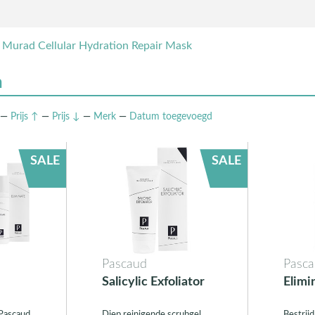
s Murad Cellular Hydration Repair Mask
n
—
Prijs ↑
—
Prijs ↓
—
Merk
—
Datum
toegevoegd
SALE
SALE
Pascaud
Pasc
Salicylic Exfoliator
Elimi
Pascaud
Diep reinigende scrubgel,
Bestrij