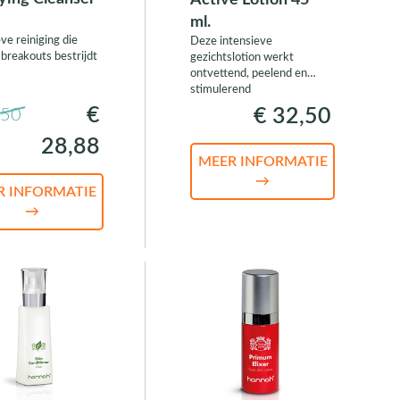
Active Lotion 45
ml.
ve reiniging die
Deze intensieve
 breakouts bestrijdt
gezichtslotion werkt
ontvettend, peelend en
stimulerend
€
€ 32,50
,50
28,88
MEER INFORMATIE
→
R INFORMATIE
→