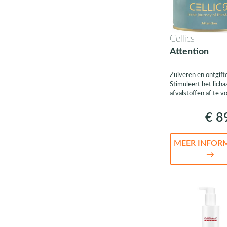
Cellics
Attention
Zuiveren en ontgift
Stimuleert het lich
afvalstoffen af te v
€ 8
MEER INFOR
→