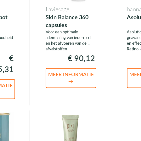
Laviesage
hann
pot
Skin Balance 360
Asolu
capsules
Voor een optimale
Asoluti
oodheid
ademhaling van iedere cel
geavanc
en het afvoeren van de
en effec
afvalstoffen
Retinol 
in meer
€
€ 90,12
aanzienl
5,31
MEER INFORMATIE
MEE
→
MATIE