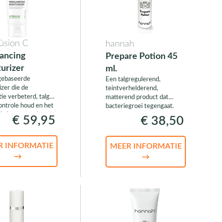
Fùsion C
hannah
ancing
Prepare Potion 45
urizer
ml.
gebaseerde
Een talgregulerend,
izer die de
teintverhelderend,
ie verbeterd, talg
matterend product dat
ontrole houd en het
bacteriegroei tegengaat.
halte versterkt
€ 59,95
€ 38,50
R INFORMATIE
MEER INFORMATIE
→
→