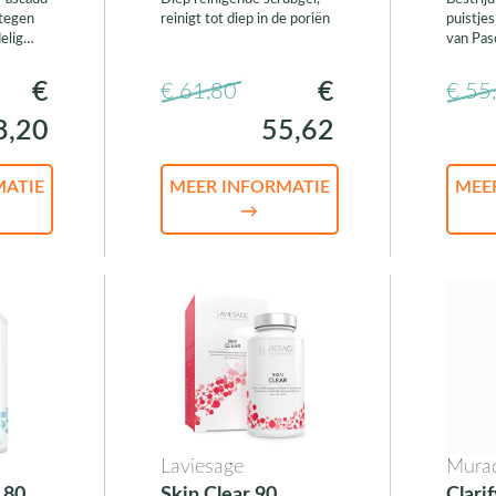
tegen
reinigt tot diep in de poriën
puistje
elig
van Pas
€
€
€ 61,80
€ 55
8,20
55,62
MATIE
MEER INFORMATIE
MEE
→
Laviesage
Mura
180
Skin Clear 90
Clari