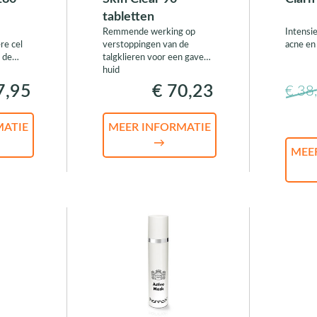
tabletten
Remmende werking op
Intensie
re cel
verstoppingen van de
acne en
 de
talgklieren voor een gave
huid
7,95
€ 70,23
€ 38
MATIE
MEER INFORMATIE
→
MEE