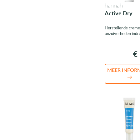
hannah
Active Dry
Herstellende creme
onzuiverheden indr
€ 
MEER INFOR
→