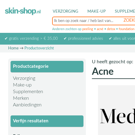
VERZORGING
MAKE-UP
SUPPLEM
Anderen zochten op
peeling
•
acné
•
detox
•
foundation
✔ gratis verzending > € 35,00
✔ professioneel advies
✔ alles uit voo
Home
→
Productoverzicht
U heeft gezocht op:
Productcategorie
Acne
Verzorging
Make-up
Supplementen
Merken
Aanbiedingen
Verfijn resultaten