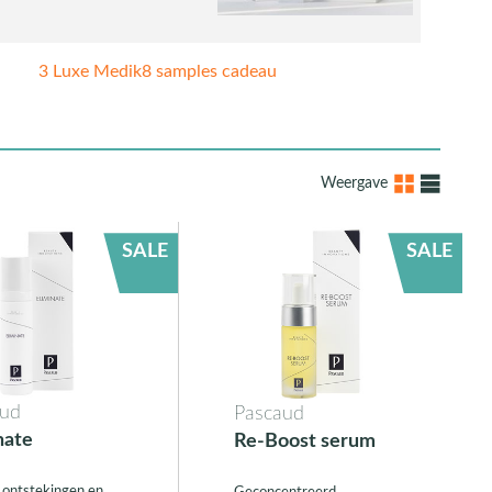
3 Luxe Medik8 samples cadeau
Weergave
SALE
SALE
aud
Pascaud
nate
Re-Boost serum
d ontstekingen en