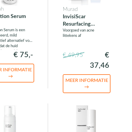
ah
Murad
tion Serum
InvisiScar
Resurfacing
on Serum is een
Voorgoed van acne
Treatment
eerd, mild
littekens af
tief alternatief voor
dat de huid
dere opzichten
€ 75,-
€
€ 49,95
ijk verbetert
37,46
R INFORMATIE
→
MEER INFORMATIE
→