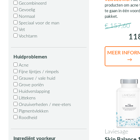
Gecombineerd
producten om acne 
Gevoelig
te gaan in één voord
Normaal
pakket.
Speciaal voor de man
€ 157,60
Vet
11
Vochtarm
MEER INFOR
Huidproblemen
→
Acne
Fijne lijntjes / rimpels
Grauwe / vale huid
Grove poriën
Huidverslapping
Littekens
Onzuiverheden / mee-eters
Pigmentvlekken
Roodheid
Laviesage
Ingrediënt voorkeur
Skin Balance 