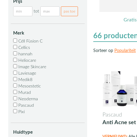
Prijs
tot
Grati
Merk
66
producte
Céll Fùsion C
Cellics
Sorteer op
Populariteit
hannah
Heliocare
Image Skincare
Laviesage
Medik8
Mesoestetic
Murad
Neoderma
Pascaud
Pixi
Pascaud
Anti Acne set
Huidtype
VERNIEUWD:
Alle 