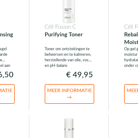
Céll Fùsion C
Céll 
ansing
Purifying Toner
Rebal
Moist
sgel
Toner om ontstekingen te
Op gel 
arde
beheersen en te kalmeren,
moistur
te
herstellende van olie, vocht
hydratat
el aan
en pH-balans
onder c
vochtge
6,50
€ 49,95
MATIE
MEER INFORMATIE
MEE
→