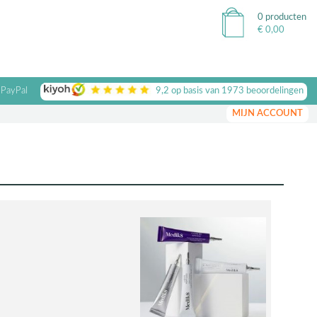
0 producten
€
0,00
 PayPal
9,2
op basis van
1973
beoordelingen
MIJN ACCOUNT
s
kt, niet i.c.m. andere acties)