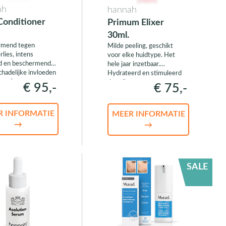
ah
hannah
Conditioner
Primum Elixer
30ml.
rmend tegen
Milde peeling, geschikt
lies, intens
voor elke huidtype. Het
d en beschermend
hele jaar inzetbaar.
chadelijke invloeden
Hydrateerd en stimuleerd
tenaf
de collageen- en
€ 95,-
€ 75,-
elastineproductie.
R INFORMATIE
MEER INFORMATIE
→
→
SALE