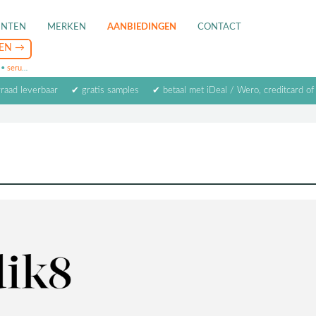
ENTEN
MERKEN
AANBIEDINGEN
CONTACT
•
serum
•
oogcrème
•
masker
rraad leverbaar
✔ gratis samples
✔ betaal met iDeal / Wero, creditcard of
GRATIS
3 Luxe Medik8 Sample
Bij aankoop van € 80,- Medik8 producten (zolang de voorraad stre