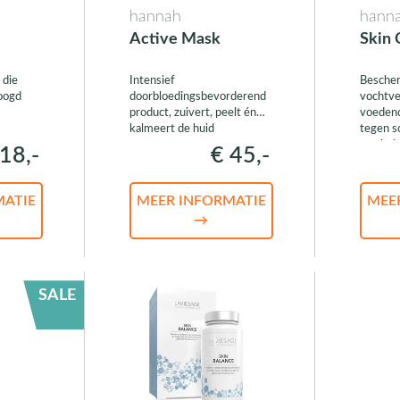
hannah
hann
Active Mask
Skin 
 die
Intensief
Besche
oogd
doorbloedingsbevorderend
vochtver
product, zuivert, peelt én
voeden
kalmeert de huid
tegen s
van bui
18,-
€ 45,-
MATIE
MEER INFORMATIE
MEE
→
SALE