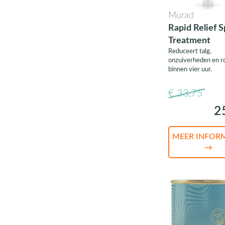
Murad
Rapid Relief S
Treatment
Reduceert talg,
onzuiverheden en r
binnen vier uur.
€ 33,75
2
MEER INFOR
→