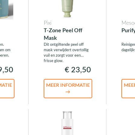
Pixi
Mesoe
T-Zone Peel Off
Purif
Mask
en.
Dit ontgiftende peel off
Reinige
aam om
mask verwijdert overtollig
dagelijk
oeren.
vuil en zorgt voor een
frisse glow.
9,50
€ 23,50
MATIE
MEER INFORMATIE
MEE
→