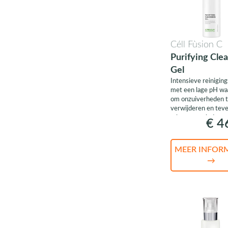
Céll Fùsion C
Purifying Cle
Gel
Intensieve reiniging
met een lage pH wa
om onzuiverheden 
verwijderen en teve
talg te verminderen
€ 4
MEER INFOR
→