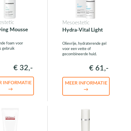
stetic
Mesoestetic
ying Mousse
Hydra-Vital Light
nde foam voor
Olievrije, hydraterende gel
s gebruik
voor een vette of
gecombineerde huid.
€ 32,-
€ 61,-
R INFORMATIE
MEER INFORMATIE
→
→