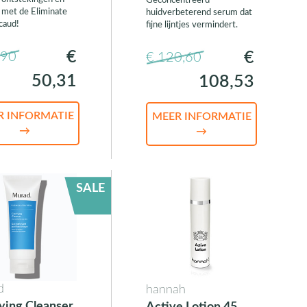
Geconcentreerd
s met de Eliminate
huidverbeterend serum dat
caud!
fijne lijntjes vermindert.
€
€
,90
€ 120,60
50,31
108,53
R INFORMATIE
MEER INFORMATIE
→
→
SALE
d
hannah
fying Cleanser