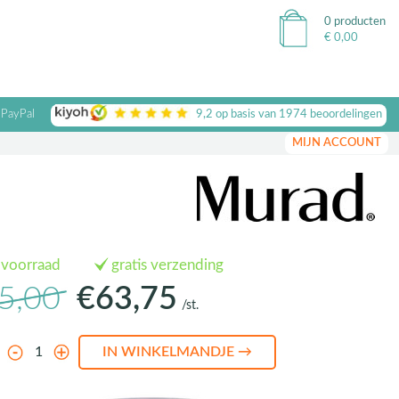
0 producten
€
0,00
 PayPal
9,2
op basis van
1974
beoordelingen
MIJN ACCOUNT
 voorraad
gratis verzending
5,00
€63,75
/st.
l