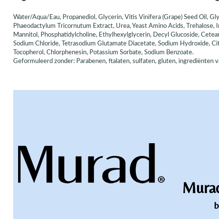
Water/Aqua/Eau, Propanediol, Glycerin, Vitis Vinifera (Grape) Seed Oil, Gl
Phaeodactylum Tricornutum Extract, Urea, Yeast Amino Acids, Trehalose, Inos
Mannitol, Phosphatidylcholine, Ethylhexylglycerin, Decyl Glucoside, Cetea
Sodium Chloride, Tetrasodium Glutamate Diacetate, Sodium Hydroxide, Cit
Tocopherol, Chlorphenesin, Potassium Sorbate, Sodium Benzoate.
Geformuleerd zonder: Parabenen, ftalaten, sulfaten, gluten, ingrediënten v
Murad
b