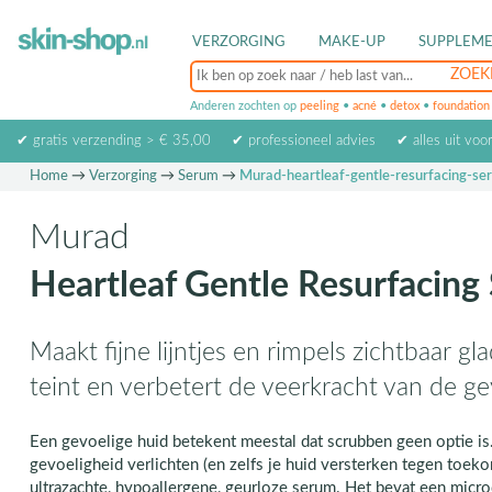
VERZORGING
MAKE-UP
SUPPLEM
Anderen zochten op
peeling
•
acné
•
detox
•
foundation
✔ gratis verzending > € 35,00
✔ professioneel advies
✔ alles uit voo
Home
→
Verzorging
→
Serum
→
Murad-heartleaf-gentle-resurfacing-se
Murad
Heartleaf Gentle Resurfacing
Maakt fijne lijntjes en rimpels zichtbaar gl
teint en verbetert de veerkracht van de ge
Een gevoelige huid betekent meestal dat scrubben geen optie is
gevoeligheid verlichten (en zelfs je huid versterken tegen toeko
ultrazachte, hypoallergene, geurloze serum. Het bevat een micro