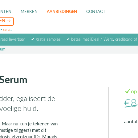
ENTEN
MERKEN
AANBIEDINGEN
CONTACT
•
serum
•
oogcrème
•
masker
rraad leverbaar
✔ gratis samples
✔ betaal met iDeal / Wero, creditcard of
rum
 Serum
op
adder, egaliseert de
€8
voelige huid.
aanta
. Maar nu kun je tekenen van
mstige triggers) met dit
dosis glycolzuur (Dr. Murads