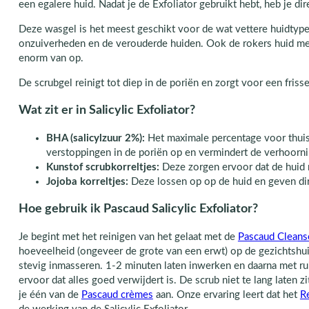
een egalere huid. Nadat je de Exfoliator gebruikt hebt, heb je dir
Deze wasgel is het meest geschikt voor de wat vettere huidtype
onzuiverheden en de verouderde huiden. Ook de rokers huid met
enorm van op.
De scrubgel reinigt tot diep in de poriën en zorgt voor een friss
Wat zit er in Salicylic Exfoliator?
BHA (salicylzuur 2%):
Het maximale percentage voor thuis 
verstoppingen in de poriën op en vermindert de verhoorni
Kunstof scrubkorreltjes:
Deze zorgen ervoor dat de huid 
Jojoba korreltjes:
Deze lossen op op de huid en geven dir
Hoe gebruik ik Pascaud Salicylic Exfoliator?
Je begint met het reinigen van het gelaat met de
Pascaud Cleans
hoeveelheid (ongeveer de grote van een erwt) op de gezichtshui
stevig inmasseren. 1-2 minuten laten inwerken en daarna met ru
ervoor dat alles goed verwijdert is. De scrub niet te lang laten 
je één van de
Pascaud crèmes
aan. Onze ervaring leert dat het
R