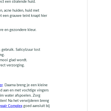
ect een stralende huid.
n, acne huiden, huid met
 een grauwe teint knapt hier
ere en gezondere kleur.
gebruik. Salicylzuur lost
ng.
mooi glad wordt.
ect verzorging.
er
. Daarna breng je een kleine
d aan en met vochtige vingers
im water afspoelen. Zorg
zitten! Na het verwijderen breng
epair Complex
goed aansluit bij