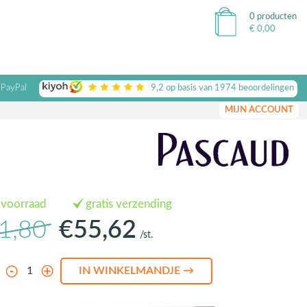
0 producten
€
0,00
 PayPal
9,2
op basis van
1974
beoordelingen
MIJN ACCOUNT
 voorraad
gratis verzending
1,80
€55,62
/st.
l