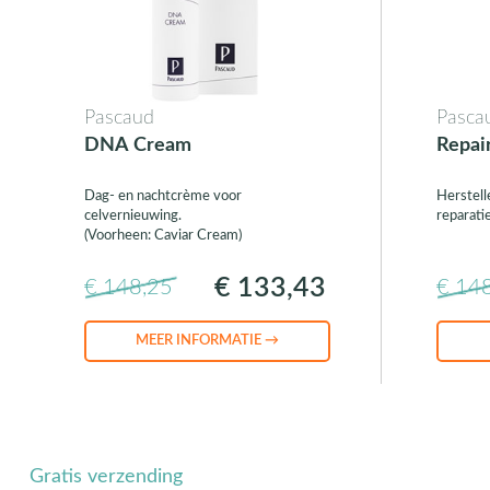
Pascaud
Pasca
DNA Cream
Repai
Dag- en nachtcrème voor
Herstell
celvernieuwing.
reparati
(Voorheen: Caviar Cream)
€ 133,43
€ 148,25
€ 14
MEER INFORMATIE →
Gratis verzending