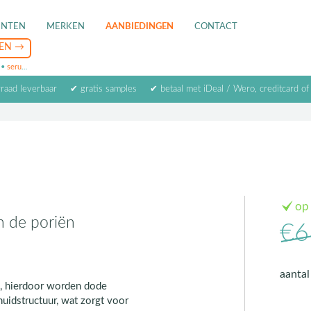
ENTEN
MERKEN
AANBIEDINGEN
CONTACT
•
serum
•
oogcrème
•
masker
rraad leverbaar
✔ gratis samples
✔ betaal met iDeal / Wero, creditcard of
op
in de poriën
€6
aanta
), hierdoor worden dode
huidstructuur, wat zorgt voor