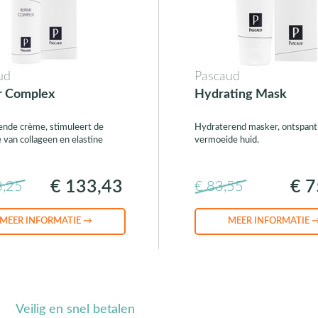
ud
Pascaud
r Complex
Hydrating Mask
ende crème, stimuleert de
Hydraterend masker, ontspant
e van collageen en elastine
vermoeide huid.
€ 133,43
€ 7
8,25
€ 83,55
MEER INFORMATIE →
MEER INFORMATIE 
Veilig en snel betalen