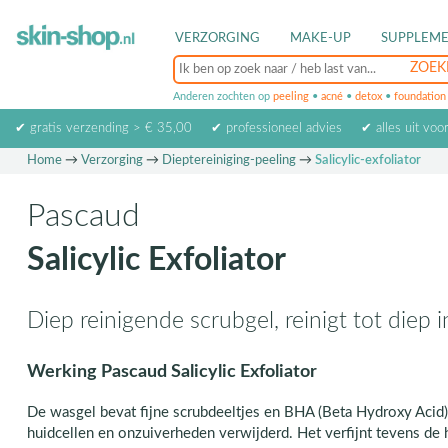
VERZORGING
MAKE-UP
SUPPLEM
Anderen zochten op
peeling
•
acné
•
detox
•
foundation
✔ gratis verzending > € 35,00
✔ professioneel advies
✔ alles uit voo
Home
→
Verzorging
→
Dieptereiniging-peeling
→
Salicylic-exfoliator
Pascaud
Salicylic Exfoliator
Diep reinigende scrubgel, reinigt tot diep 
Werking Pascaud Salicylic Exfoliator
De wasgel bevat fijne scrubdeeltjes en BHA (Beta Hydroxy Acid
huidcellen en onzuiverheden verwijderd. Het verfijnt tevens de 