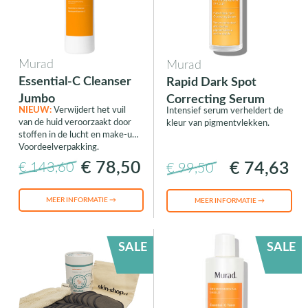
Murad
Murad
Essential-C Cleanser
Rapid Dark Spot
Jumbo
Correcting Serum
NIEUW:
Verwijdert het vuil
Intensief serum verheldert de
van de huid veroorzaakt door
kleur van pigmentvlekken.
stoffen in de lucht en make-up.
Voordeelverpakking.
€ 78,50
€ 74,63
€ 143,60
€ 99,50
MEER INFORMATIE →
MEER INFORMATIE →
SALE
SALE