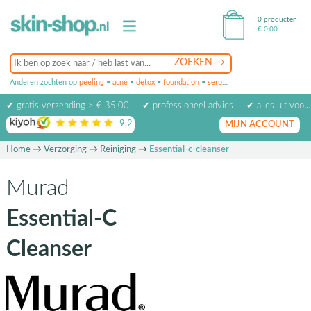
0 producten
€
0,00
Anderen zochten op
peeling
•
acné
•
detox
•
foundation
•
serum
•
oogcrème
•
masker
✔ gratis verzending > € 35,00
✔ professioneel advies
✔ alles uit voorraad leverbaar
9,2
op basis van
1974
beoordelingen
MIJN ACCOUNT
Home
→
Verzorging
→
Reiniging
→
Essential-c-cleanser
Murad
Essential-C
Cleanser