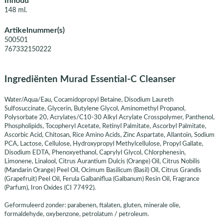
Inhoud
148 ml.
Artikelnummer(s)
500501
767332150222
Ingrediënten Murad Essential-C Cleanser
Water/Aqua/Eau, Cocamidopropyl Betaine, Disodium Laureth
Sulfosuccinate, Glycerin, Butylene Glycol, Aminomethyl Propanol,
Polysorbate 20, Acrylates/C10-30 Alkyl Acrylate Crosspolymer, Panthenol,
Phospholipids, Tocopheryl Acetate, Retinyl Palmitate, Ascorbyl Palmitate,
Ascorbic Acid, Chitosan, Rice Amino Acids, Zinc Aspartate, Allantoin, Sodium
PCA, Lactose, Cellulose, Hydroxypropyl Methylcellulose, Propyl Gallate,
Disodium EDTA, Phenoxyethanol, Caprylyl Glycol, Chlorphenesin,
Limonene, Linalool, Citrus Aurantium Dulcis (Orange) Oil, Citrus Nobilis
(Mandarin Orange) Peel Oil, Ocimum Basilicum (Basil) Oil, Citrus Grandis
(Grapefruit) Peel Oil, Ferula Galbaniflua (Galbanum) Resin Oil, Fragrance
(Parfum), Iron Oxides (CI 77492).
Geformuleerd zonder: parabenen, ftalaten, gluten, minerale olie,
formaldehyde, oxybenzone, petrolatum / petroleum.