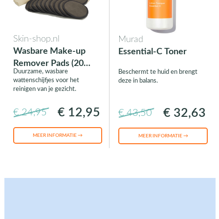
Skin-shop.nl
Murad
Wasbare Make-up
Essential-C Toner
Remover Pads (20
Duurzame, wasbare
Beschermt te huid en brengt
stuks)
wattenschijfjes voor het
deze in balans.
reinigen van je gezicht.
€ 12,95
€ 32,63
€ 24,95
€ 43,50
MEER INFORMATIE →
MEER INFORMATIE →