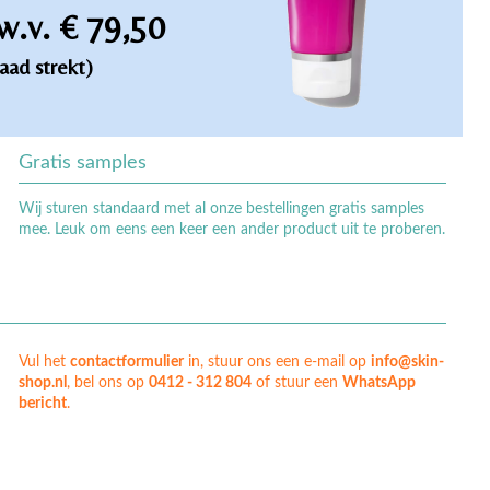
w.v. € 79,50
aad strekt)
Gratis samples
Wij sturen standaard met al onze bestellingen gratis samples
mee. Leuk om eens een keer een ander product uit te proberen.
Vul het
contactformulier
in, stuur ons een e-mail op
info@skin-
shop.nl
, bel ons op
0412 - 312 804
of stuur een
WhatsApp
bericht
.