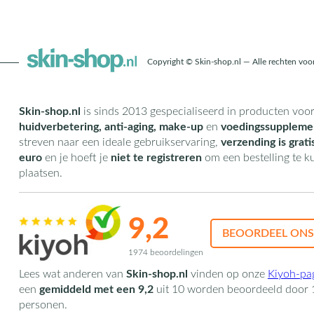
Copyright © Skin-shop.nl — Alle rechten vo
Skin-shop.nl
is sinds 2013 gespecialiseerd in producten voo
huidverbetering, anti-aging, make-up
en
voedingssuppleme
streven naar een ideale gebruikservaring,
verzending is grati
euro
en je hoeft je
niet te registreren
om een bestelling te 
plaatsen.
9,2
BEOORDEEL ONS
1974 beoordelingen
Lees wat anderen van
Skin-shop.nl
vinden op onze
Kiyoh-pa
een
gemiddeld met een
9,2
uit
10
worden beoordeeld door
personen.