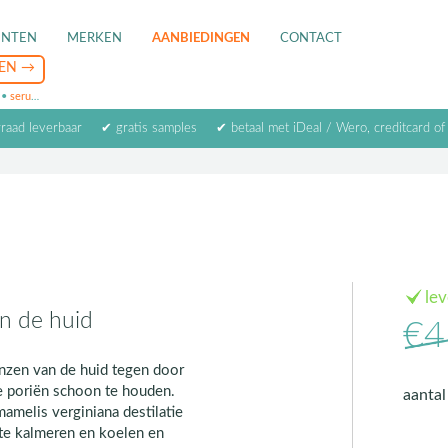
ENTEN
MERKEN
AANBIEDINGEN
CONTACT
•
serum
•
oogcrème
•
masker
rraad leverbaar
✔ gratis samples
✔ betaal met iDeal / Wero, creditcard of
le
an de huid
€4
anzen van de huid tegen door
de poriën schoon te houden.
aanta
mamelis verginiana destilatie
 te kalmeren en koelen en