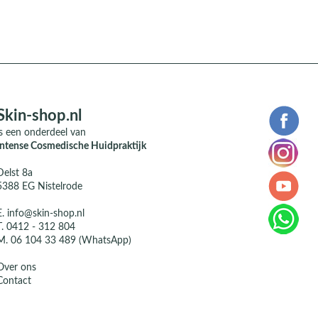
Skin-shop.nl
is een onderdeel van
Intense Cosmedische Huidpraktijk
Delst 8a
5388 EG Nistelrode
E.
info@skin-shop.nl
T.
0412 - 312 804
M.
06 104 33 489 (WhatsApp)
Over ons
Contact