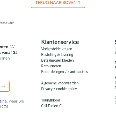
TERUG NAAR BOVEN ↑
orbehouden.
r
Klantenservice
nten
. Wij
Veelgestelde vragen
s vanaf 35
Bestelling & levering
kunnen
Betaalmogelijkheden
Retourneren
Beoordelingen / klantreacties
Algemene voorwaarden
 →
Privacy / cookie policy
Youngblood
gina
,
waar we
Cell Fusion C
1974