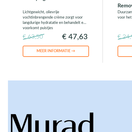
Remov
Lichtgewicht, olievrije
Duurzame
vochtinbrengende crème zorgt voor
voor het
langdurige hydratatie en behandelt en
voorkomt puistjes
€ 47,63
€ 63,50
€ 24
MEER INFORMATIE →