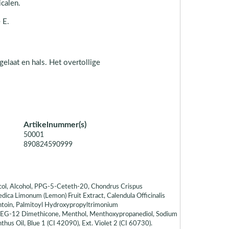
icalen.
 E.
elaat en hals. Het overtollige
Artikelnummer(s)
50001
890824590999
col, Alcohol, PPG-5-Ceteth-20, Chondrus Crispus
dica Limonum (Lemon) Fruit Extract, Calendula Officinalis
antoin, Palmitoyl Hydroxypropyltrimonium
, PEG-12 Dimethicone, Menthol, Menthoxypropanediol, Sodium
s Oil, Blue 1 (CI 42090), Ext. Violet 2 (CI 60730).