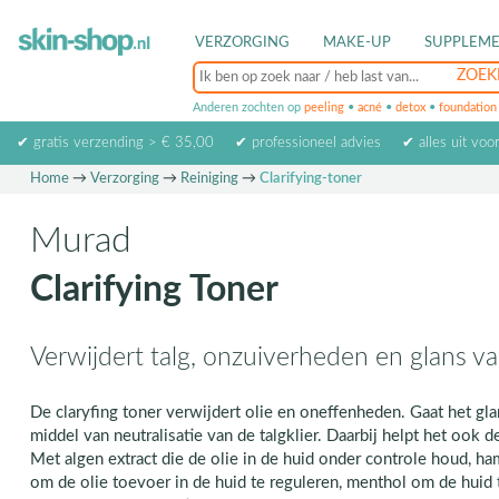
VERZORGING
MAKE-UP
SUPPLEM
Anderen zochten op
peeling
•
acné
•
detox
•
foundation
✔ gratis verzending > € 35,00
✔ professioneel advies
✔ alles uit voo
Home
→
Verzorging
→
Reiniging
→
Clarifying-toner
Murad
Clarifying Toner
Verwijdert talg, onzuiverheden en glans v
De claryfing toner verwijdert olie en oneffenheden. Gaat het gl
middel van neutralisatie van de talgklier. Daarbij helpt het ook 
Met algen extract die de olie in de huid onder controle houd, ha
om de olie toevoer in de huid te reguleren, menthol om de huid