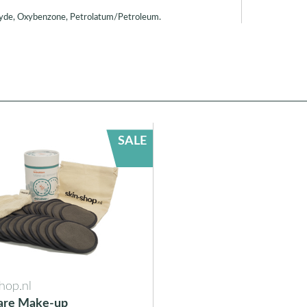
ehyde, Oxybenzone, Petrolatum/Petroleum.
SALE
hop.nl
are Make-up