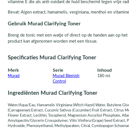
vitamine E die als anti-oxidant de huid beschermt tegen vrije rad
Bevat: Algen extract, hamamelis, verginiana, menthol en vitamine
Gebruik Murad Clarifying Toner
Breng de tonic met een watje of direct op de handen aan op het g
product kan afgenomen worden met een tissue.
Specificaties Murad Clarifying Toner
Merk
Serie
Inhoud
Murad
Murad Blemish
180 ml.
Control
Ingrediënten Murad Clarifying Toner
Water/Aqua/Eau, Hamamelis Virginiana (Witch Hazel) Water, Butylene Gly
(Carrageenan) Extract, Cucumis Sativus (Cucumber) Fruit Extract, Citrus Me
Flower Extract, Lecithin, Tocopherol, Magnesium Ascorbyl Phosphate, All
Amylopectin/Glycerin Crosspolymer, Vitis Vinifera (Grape) Seed Extract
Hydroxide, Phenoxyethanol, Methylparaben, Citral, Cymbopogon Schoenanthu