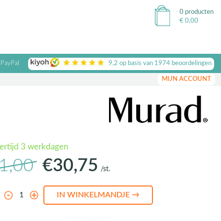
0 producten
€
0,00
 PayPal
9,2
op basis van
1974
beoordelingen
MIJN ACCOUNT
vertijd 3 werkdagen
1,00
€30,75
/st.
l