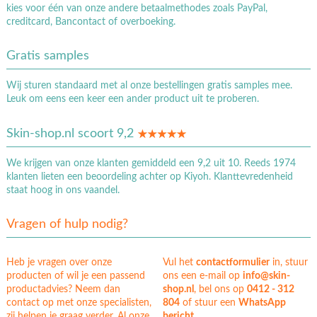
kies voor één van onze andere betaalmethodes zoals PayPal,
creditcard, Bancontact of overboeking.
Gratis samples
Wij sturen standaard met al onze bestellingen gratis samples mee.
Leuk om eens een keer een ander product uit te proberen.
Skin-shop.nl scoort 9,2
We krijgen van onze klanten gemiddeld een 9,2 uit 10. Reeds 1974
klanten lieten een beoordeling achter op Kiyoh. Klanttevredenheid
staat hoog in ons vaandel.
Vragen of hulp nodig?
Heb je vragen over onze
Vul het
contactformulier
in, stuur
producten of wil je een passend
ons een e-mail op
info@skin-
productadvies? Neem dan
shop.nl
, bel ons op
0412 - 312
contact op met onze specialisten,
804
of stuur een
WhatsApp
zij helpen je graag verder. Al onze
bericht
.