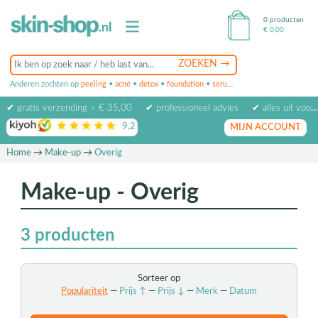
0 producten
€
0,00
Anderen zochten op
peeling
•
acné
•
detox
•
foundation
•
serum
•
oogcrème
•
masker
✔ gratis verzending > € 35,00
✔ professioneel advies
✔ alles uit voorraad leverbaar
9,2
op basis van
1974
beoordelingen
MIJN ACCOUNT
Home
→
Make-up
→
Overig
Make-up - Overig
3
producten
Sorteer op
Populariteit
—
Prijs ↑
—
Prijs ↓
—
Merk
—
Datum