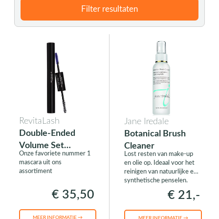
Filter resultaten
RevitaLash
Jane Iredale
Double-Ended
Botanical Brush
Volume Set
Cleaner
Onze favoriete nummer 1
Lost resten van make-up
(Primer/Mascara)
mascara uit ons
en olie op. Ideaal voor het
assortiment
reinigen van natuurlijke en
synthetische penselen.
€ 35,50
€ 21,-
MEER INFORMATIE →
MEER INFORMATIE →