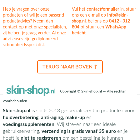
Heb je vragen over onze
Vul het
contactformulier
in, stuur
producten of wil je een passend
ons een e-mail op
info@skin-
productadvies? Neem dan
shop.nl
, bel ons op
0412 - 312
contact op met onze specialisten,
804
of stuur een
WhatsApp
zij helpen je graag verder. Al onze
bericht
.
adviseuses zijn gediplomeerd
schoonheidsspecialist.
TERUG NAAR BOVEN ↑
Copyright © Skin-shop.nl — Alle rechten
voorbehouden.
Skin-shop.nl
is sinds 2013 gespecialiseerd in producten voor
huidverbetering, anti-aging, make-up
en
voedingssupplementen
. Wij streven naar een ideale
gebruikservaring,
verzending is gratis vanaf 35 euro
en je
hoeft je
niet te registreren
om een bestelling te kunnen