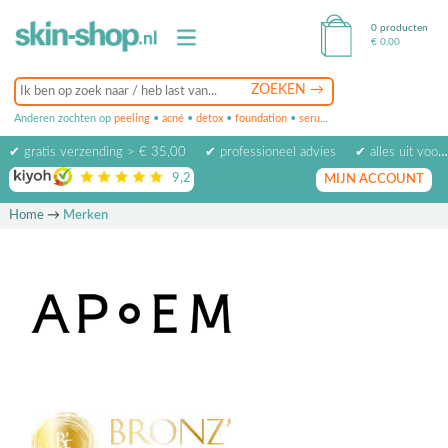
0 producten
€
0,00
Anderen zochten op
peeling
•
acné
•
detox
•
foundation
•
serum
•
oogcrème
•
masker
✔ gratis verzending > € 35,00
✔ professioneel advies
✔ alles uit voorraad leverbaar
9,2
op basis van
1974
beoordelingen
MIJN ACCOUNT
Home
→
Merken