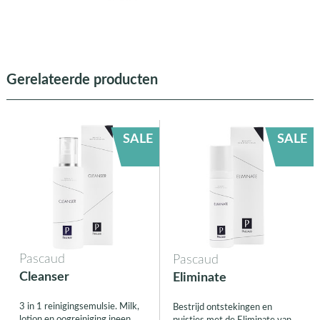
Gerelateerde producten
SALE
SALE
Pascaud
Pascaud
Cleanser
Eliminate
3 in 1 reinigingsemulsie. Milk,
Bestrijd ontstekingen en
lotion en oogreiniging ineen.