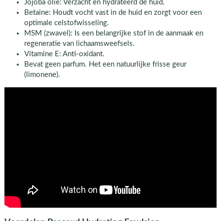
Jojoba olie: Verzacht en hydrateerd de huid.
Betaine: Houdt vocht vast in de huid en zorgt voor een
optimale celstofwisseling.
MSM (zwavel): Is een belangrijke stof in de aanmaak en
regeneratie van lichaamsweefsels.
Vitamine E: Anti-oxidant.
Bevat geen parfum. Het een natuurlijke frisse geur
(limonene).