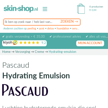
0 producten
€
0,00
Anderen zochten op
peeling
•
acné
•
detox
•
foundation
•
serum
•
oogcrème
•
masker
✔ gratis verzending > € 35,00
✔ professioneel advies
✔ alles uit voorraad leverbaar
9,2
op basis van
1974
beoordelingen
MIJN ACCOUNT
Home
→
Verzorging
→
Creme
→
Hydrating-emulsion
Pascaud
Hydrating Emulsion