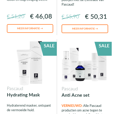
puistjes met de Eliminate van
Pascaud!
€ 46,08
€ 50,31
€ 51,20
€ 55,90
MEER INFORMATIE →
MEER INFORMATIE →
SALE
SALE
Pascaud
Pascaud
Hydrating Mask
Anti Acne set
Hydraterend masker, ontspant
VERNIEUWD:
Alle Pascaud
de vermoeide huid.
producten om acne tegen te