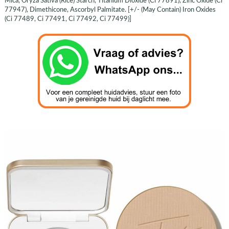
Mica, Oryza Sativa (Rice) Starch, Titanium Dioxide (Ci 77891), Zinc Oxide (Ci
77947), Dimethicone, Ascorbyl Palmitate. [+/- (May Contain) Iron Oxides
(Ci 77489, Ci 77491, Ci 77492, Ci 77499)]