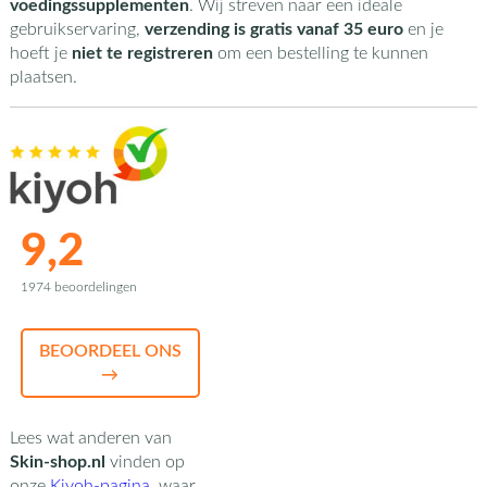
voedingssupplementen
. Wij streven naar een ideale
gebruikservaring,
verzending is gratis vanaf 35 euro
en je
hoeft je
niet te registreren
om een bestelling te kunnen
plaatsen.
9,2
1974 beoordelingen
BEOORDEEL ONS
→
Lees wat anderen van
Skin-shop.nl
vinden op
onze
Kiyoh-pagina
,
waar