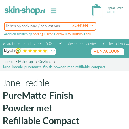
0 producten
€
0,00
Anderen zochten op
peeling
•
acné
•
detox
•
foundation
•
serum
•
oogcrème
•
masker
✔ gratis verzending > € 35,00
✔ professioneel advies
✔ alles uit voorraad leverbaar
9,2
op basis van
1974
beoordelingen
MIJN ACCOUNT
Home
→
Make-up
→
Gezicht
→
Jane-iredale-purematte-finish-powder-met-refillable-compact
Jane Iredale
PureMatte Finish
Powder met
Refillable Compact