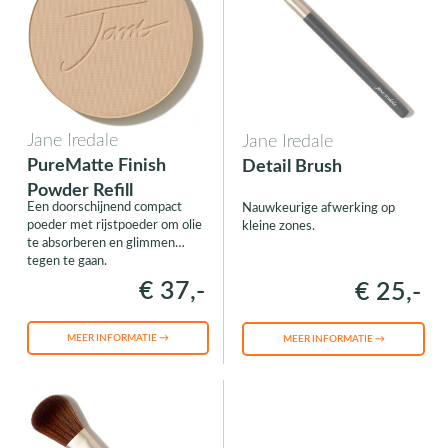
Jane Iredale
Jane Iredale
PureMatte Finish
Detail Brush
Powder Refill
Een doorschijnend compact
Nauwkeurige afwerking op
poeder met rijstpoeder om olie
kleine zones.
te absorberen en glimmen
tegen te gaan.
€ 37,-
€ 25,-
MEER INFORMATIE →
MEER INFORMATIE →