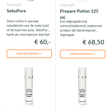
hannah
hannah
SebuPure
Prepare Potion 125
ml.
Deze crème is speciaal
Een talgregulerend,
ontwikkeld voor de vette huid
teintverhelderend, matterend
of de huid met acne. SebuPure
product dat bacteriegroei
heeft als voornaamste doel het
tegengaat.
reguleren van de talgproductie
€ 60,-
€ 68,50
en het verminderen van
roodheid.
MEER INFORMATIE →
MEER INFORMATIE →