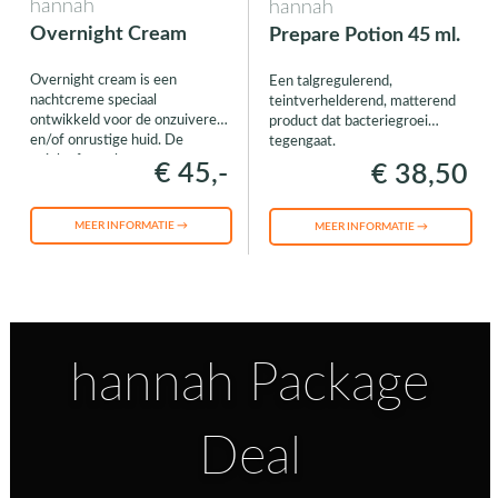
hannah
hannah
Overnight Cream
Prepare Potion 45 ml.
Overnight cream is een
Een talgregulerend,
nachtcreme speciaal
teintverhelderend, matterend
ontwikkeld voor de onzuivere
product dat bacteriegroei
en/of onrustige huid. De
tegengaat.
unieke formule gaat
€ 45,-
€ 38,50
bacteriegroei tegen en
vermindert (en voorkomt) een
glimmende huid.
MEER INFORMATIE →
MEER INFORMATIE →
hannah Package
Deal