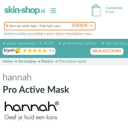
0 producten
€
0,00
Anderen zochten op
peeling
•
acné
•
detox
•
foundation
•
serum
•
oogcrème
•
masker
✔ gratis verzending > € 35,00
✔ professioneel advies
✔ alles uit voorraad leverbaar
9,2
op basis van
1974
beoordelingen
MIJN ACCOUNT
Home
→
Verzorging
→
Masker
→
Pro-active-mask
hannah
Pro Active Mask