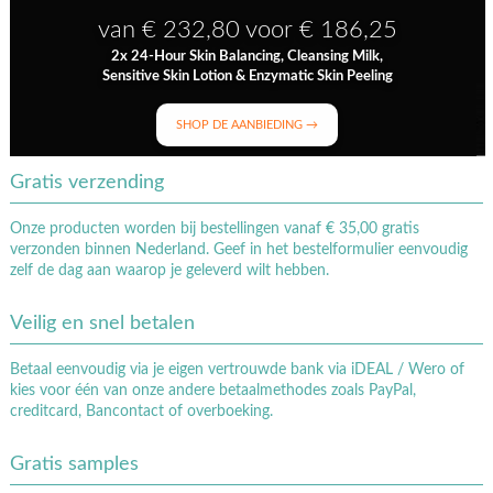
van € 232,80 voor € 186,25
2x 24-Hour Skin Balancing, Cleansing Milk,
Sensitive Skin Lotion & Enzymatic Skin Peeling
SHOP DE AANBIEDING →
Gratis verzending
Onze producten worden bij bestellingen vanaf € 35,00 gratis
verzonden binnen Nederland. Geef in het bestelformulier eenvoudig
zelf de dag aan waarop je geleverd wilt hebben.
Veilig en snel betalen
Betaal eenvoudig via je eigen vertrouwde bank via iDEAL / Wero of
kies voor één van onze andere betaalmethodes zoals PayPal,
creditcard, Bancontact of overboeking.
Gratis samples