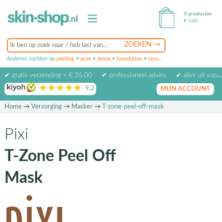
0 producten
€
0,00
Anderen zochten op
peeling
•
acné
•
detox
•
foundation
•
serum
•
oogcrème
•
masker
✔ gratis verzending > € 35,00
✔ professioneel advies
✔ alles uit voorraad leverbaar
9,2
op basis van
1974
beoordelingen
MIJN ACCOUNT
Home
→
Verzorging
→
Masker
→
T-zone-peel-off-mask
Pixi
T-Zone Peel Off
Mask