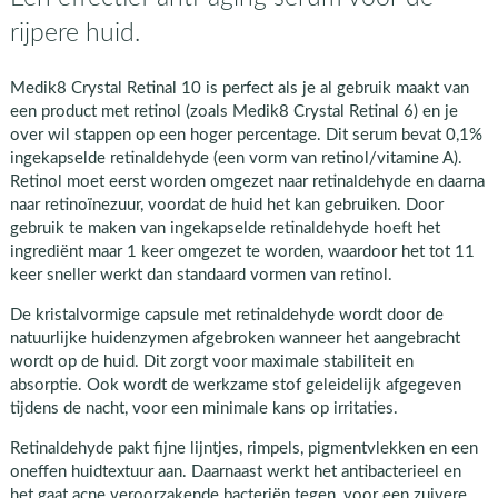
rijpere huid.
Medik8 Crystal Retinal 10 is perfect als je al gebruik maakt van
een product met retinol (zoals Medik8 Crystal Retinal 6) en je
over wil stappen op een hoger percentage. Dit serum bevat 0,1%
ingekapselde retinaldehyde (een vorm van retinol/vitamine A).
Retinol moet eerst worden omgezet naar retinaldehyde en daarna
naar retinoïnezuur, voordat de huid het kan gebruiken. Door
gebruik te maken van ingekapselde retinaldehyde hoeft het
ingrediënt maar 1 keer omgezet te worden, waardoor het tot 11
keer sneller werkt dan standaard vormen van retinol.
De kristalvormige capsule met retinaldehyde wordt door de
natuurlijke huidenzymen afgebroken wanneer het aangebracht
wordt op de huid. Dit zorgt voor maximale stabiliteit en
absorptie. Ook wordt de werkzame stof geleidelijk afgegeven
tijdens de nacht, voor een minimale kans op irritaties.
Retinaldehyde pakt fijne lijntjes, rimpels, pigmentvlekken en een
oneffen huidtextuur aan. Daarnaast werkt het antibacterieel en
het gaat acne veroorzakende bacteriën tegen, voor een zuivere