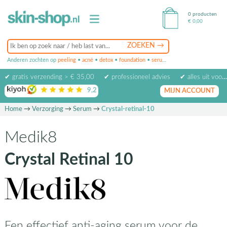
0 producten
€
0,00
Anderen zochten op
peeling
•
acné
•
detox
•
foundation
•
serum
•
oogcrème
•
masker
✔ gratis verzending > € 35,00
✔ professioneel advies
✔ alles uit voorraad leverbaar
9,2
op basis van
1974
beoordelingen
MIJN ACCOUNT
Home
→
Verzorging
→
Serum
→
Crystal-retinal-10
Medik8
Crystal Retinal 10
Een effectief anti-aging serum voor de