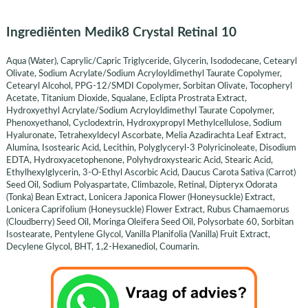
Ingrediënten Medik8 Crystal Retinal 10
Aqua (Water), Caprylic/Capric Triglyceride, Glycerin, Isododecane, Cetearyl
Olivate, Sodium Acrylate/Sodium Acryloyldimethyl Taurate Copolymer,
Cetearyl Alcohol, PPG-12/SMDI Copolymer, Sorbitan Olivate, Tocopheryl
Acetate, Titanium Dioxide, Squalane, Eclipta Prostrata Extract,
Hydroxyethyl Acrylate/Sodium Acryloyldimethyl Taurate Copolymer,
Phenoxyethanol, Cyclodextrin, Hydroxypropyl Methylcellulose, Sodium
Hyaluronate, Tetrahexyldecyl Ascorbate, Melia Azadirachta Leaf Extract,
Alumina, Isostearic Acid, Lecithin, Polyglyceryl-3 Polyricinoleate, Disodium
EDTA, Hydroxyacetophenone, Polyhydroxystearic Acid, Stearic Acid,
Ethylhexylglycerin, 3-O-Ethyl Ascorbic Acid, Daucus Carota Sativa (Carrot)
Seed Oil, Sodium Polyaspartate, Climbazole, Retinal, Dipteryx Odorata
(Tonka) Bean Extract, Lonicera Japonica Flower (Honeysuckle) Extract,
Lonicera Caprifolium (Honeysuckle) Flower Extract, Rubus Chamaemorus
(Cloudberry) Seed Oil, Moringa Oleifera Seed Oil, Polysorbate 60, Sorbitan
Isostearate, Pentylene Glycol, Vanilla Planifolia (Vanilla) Fruit Extract,
Decylene Glycol, BHT, 1,2-Hexanediol, Coumarin.