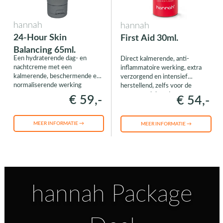
hannah
hannah
24-Hour Skin
First Aid 30ml.
Balancing 65ml.
Een hydraterende dag- en
Direct kalmerende, anti-
nachtcreme met een
inflammatoire werking, extra
kalmerende, beschermende en
verzorgend en intensief
normaliserende werking
herstellend, zelfs voor de
meest veeleisende
€ 59,-
€ 54,-
huidcondities
MEER INFORMATIE →
MEER INFORMATIE →
hannah Package