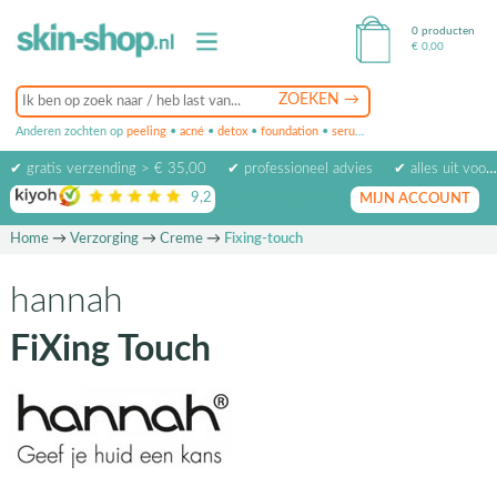
0 producten
€
0,00
Anderen zochten op
peeling
•
acné
•
detox
•
foundation
•
serum
•
oogcrème
•
masker
✔ gratis verzending > € 35,00
✔ professioneel advies
✔ alles uit voorraad leverbaar
9,2
op basis van
1974
beoordelingen
MIJN ACCOUNT
Home
→
Verzorging
→
Creme
→
Fixing-touch
hannah
FiXing Touch