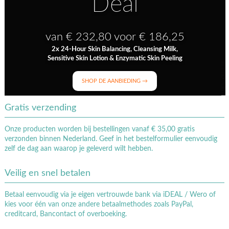
Deal
van € 232,80 voor € 186,25
2x 24-Hour Skin Balancing, Cleansing Milk,
Sensitive Skin Lotion & Enzymatic Skin Peeling
SHOP DE AANBIEDING →
Gratis verzending
Onze producten worden bij bestellingen vanaf € 35,00 gratis
verzonden binnen Nederland. Geef in het bestelformulier eenvoudig
zelf de dag aan waarop je geleverd wilt hebben.
Veilig en snel betalen
Betaal eenvoudig via je eigen vertrouwde bank via iDEAL / Wero of
kies voor één van onze andere betaalmethodes zoals PayPal,
creditcard, Bancontact of overboeking.