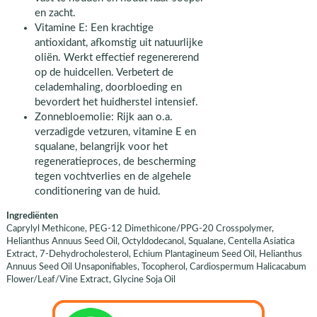
en zacht.
Vitamine E: Een krachtige
antioxidant, afkomstig uit natuurlijke
oliën. Werkt effectief regenererend
op de huidcellen. Verbetert de
celademhaling, doorbloeding en
bevordert het huidherstel intensief.
Zonnebloemolie: Rijk aan o.a.
verzadigde vetzuren, vitamine E en
squalane, belangrijk voor het
regeneratieproces, de bescherming
tegen vochtverlies en de algehele
conditionering van de huid.
Ingrediënten
Caprylyl Methicone, PEG-12 Dimethicone/PPG-20 Crosspolymer,
Helianthus Annuus Seed Oil, Octyldodecanol, Squalane, Centella Asiatica
Extract, 7-Dehydrocholesterol, Echium Plantagineum Seed Oil, Helianthus
Annuus Seed Oil Unsaponifiables, Tocopherol, Cardiospermum Halicacabum
Flower/Leaf/Vine Extract, Glycine Soja Oil