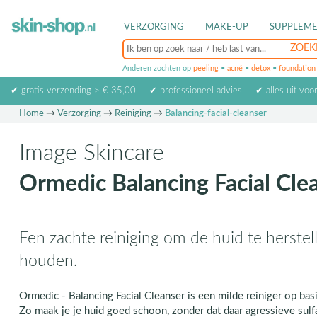
VERZORGING
MAKE-UP
SUPPLEM
Anderen zochten op
peeling
•
acné
•
detox
•
foundation
✔ gratis verzending > € 35,00
✔ professioneel advies
✔ alles uit voo
Home
→
Verzorging
→
Reiniging
→
Balancing-facial-cleanser
Image Skincare
Ormedic Balancing Facial Cle
Een zachte reiniging om de huid te herstell
houden.
Ormedic - Balancing Facial Cleanser is een milde reiniger op bas
Zo maak je je huid goed schoon, zonder dat daar agressieve sulf