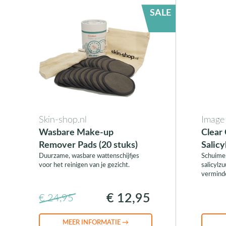
SALE
Skin-shop.nl
Image
Wasbare Make-up
Clear 
Remover Pads (20 stuks)
Salicy
Duurzame, wasbare wattenschijfjes
Schuime
voor het reinigen van je gezicht.
salicylz
vermind
€ 12,95
€ 24,95
MEER INFORMATIE →