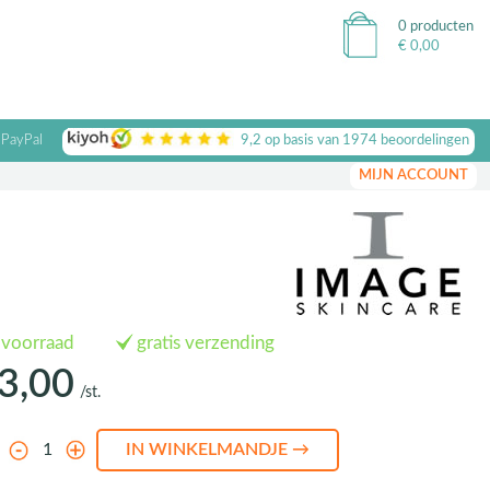
0 producten
€
0,00
 PayPal
9,2
op basis van
1974
beoordelingen
MIJN ACCOUNT
 voorraad
gratis verzending
3,00
/st.
l