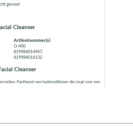
acht gevoel
acial Cleanser
Artikelnummer(s)
O-400
819984014947,
819984016132
acial Cleanser
rstellen. Panthenol: een huidconditioner die zorgt voor een