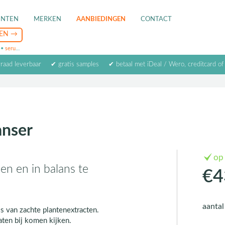
ENTEN
MERKEN
AANBIEDINGEN
CONTACT
•
serum
•
oogcrème
•
masker
rraad leverbaar
✔ gratis samples
✔ betaal met iDeal / Wero, creditcard of
anser
op
en en in balans te
€4
aanta
is van zachte plantenextracten.
aten bij komen kijken.