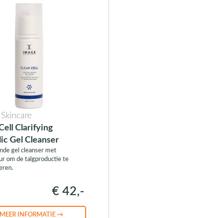
 Skincare
Cell Clarifying
lic Gel Cleanser
nde gel cleanser met
uur om de talgproductie te
eren.
€ 42,-
MEER INFORMATIE →