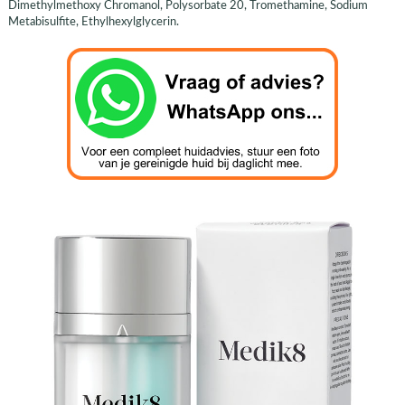
Dimethylmethoxy Chromanol, Polysorbate 20, Tromethamine, Sodium
Metabisulfite, Ethylhexylglycerin.