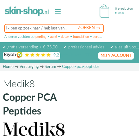
0 producten
€
0,00
Anderen zochten op
peeling
•
acné
•
detox
•
foundation
•
serum
•
oogcrème
•
masker
✔ gratis verzending > € 35,00
✔ professioneel advies
✔ alles uit voorraad leverbaar
9,2
op basis van
1974
beoordelingen
MIJN ACCOUNT
Home
→
Verzorging
→
Serum
→
Copper-pca-peptides
Medik8
Copper PCA
Peptides