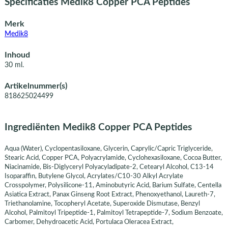
Specificaties Medik8 Copper PCA Peptides
Merk
Medik8
Inhoud
30 ml.
Artikelnummer(s)
818625024499
Ingrediënten Medik8 Copper PCA Peptides
Aqua (Water), Cyclopentasiloxane, Glycerin, Caprylic/Capric Triglyceride,
Stearic Acid, Copper PCA, Polyacrylamide, Cyclohexasiloxane, Cocoa Butter,
Niacinamide, Bis-Diglyceryl Polyacyladipate-2, Cetearyl Alcohol, C13-14
Isoparaffin, Butylene Glycol, Acrylates/C10-30 Alkyl Acrylate
Crosspolymer, Polysilicone-11, Aminobutyric Acid, Barium Sulfate, Centella
Asiatica Extract, Panax Ginseng Root Extract, Phenoxyethanol, Laureth-7,
Triethanolamine, Tocopheryl Acetate, Superoxide Dismutase, Benzyl
Alcohol, Palmitoyl Tripeptide-1, Palmitoyl Tetrapeptide-7, Sodium Benzoate,
Carbomer, Dehydroacetic Acid, Portulaca Oleracea Extract,