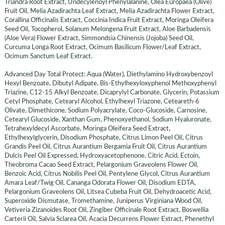
Triandra Root Extract, Undecylenoyl Phenylalanine, Olea Europaea (Olive)
Fruit Oil, Melia Azadirachta Leaf Extract, Melia Azadirachta Flower Extract,
Corallina Officinalis Extract, Coccinia Indica Fruit Extract, Moringa Oleifera
Seed Oil, Tocopherol, Solanum Melongena Fruit Extract, Aloe Barbadensis
(Aloe Vera) Flower Extract, Simmondsia Chinensis (Jojoba) Seed Oil,
Curcuma Longa Root Extract, Ocimum Basilicum Flower/Leaf Extract,
Ocimum Sanctum Leaf Extract.
Advanced Day Total Protect: Aqua (Water), Diethylamino Hydroxybenzoyl
Hexyl Benzoate, Dibutyl Adipate, Bis-Ethylhexyloxyphenol Methoxyphenyl
Triazine, C12-15 Alkyl Benzoate, Dicaprylyl Carbonate, Glycerin, Potassium
Cetyl Phosphate, Cetearyl Alcohol, Ethylhexyl Triazone, Ceteareth-6
Olivate, Dimethicone, Sodium Polyacrylate, Coco-Glucoside, Carnosine,
Cetearyl Glucoside, Xanthan Gum, Phenoxyethanol, Sodium Hyaluronate,
Tetrahexyldecyl Ascorbate, Moringa Oleifera Seed Extract,
Ethylhexylglycerin, Disodium Phosphate, Citrus Limon Peel Oil, Citrus
Grandis Peel Oil, Citrus Aurantium Bergamia Fruit Oil, Citrus Aurantium
Dulcis Peel Oil Expressed, Hydroxyacetophenone, Citric Acid, Ectoin,
Theobroma Cacao Seed Extract, Pelargonium Graveolens Flower Oil,
Benzoic Acid, Citrus Nobilis Peel Oil, Pentylene Glycol, Citrus Aurantium
Amara Leaf/Twig Oil, Cananga Odorata Flower Oil, Disodium EDTA,
Pelargonium Graveolens Oil, Litsea Cubeba Fruit Oil, Dehydroacetic Acid,
Superoxide Dismutase, Tromethamine, Juniperus Virginiana Wood Oil,
Vetiveria Zizanoides Root Oil, Zingiber Officinale Root Extract, Boswellia
Carterii Oil, Salvia Sclarea Oil, Acacia Decurrens Flower Extract, Phenethyl