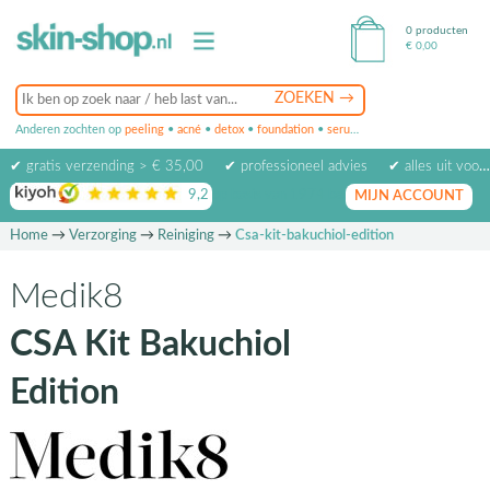
0 producten
€
0,00
Anderen zochten op
peeling
•
acné
•
detox
•
foundation
•
serum
•
oogcrème
•
masker
✔ gratis verzending > € 35,00
✔ professioneel advies
✔ alles uit voorraad leverbaar
9,2
op basis van
1974
beoordelingen
MIJN ACCOUNT
Home
→
Verzorging
→
Reiniging
→
Csa-kit-bakuchiol-edition
Medik8
CSA Kit Bakuchiol
Edition