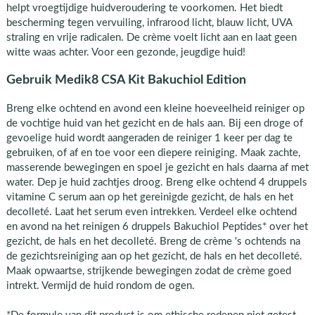
helpt vroegtijdige huidveroudering te voorkomen. Het biedt
bescherming tegen vervuiling, infrarood licht, blauw licht, UVA
straling en vrije radicalen. De crème voelt licht aan en laat geen
witte waas achter. Voor een gezonde, jeugdige huid!
Gebruik Medik8 CSA Kit Bakuchiol Edition
Breng elke ochtend en avond een kleine hoeveelheid reiniger op
de vochtige huid van het gezicht en de hals aan. Bij een droge of
gevoelige huid wordt aangeraden de reiniger 1 keer per dag te
gebruiken, of af en toe voor een diepere reiniging. Maak zachte,
masserende bewegingen en spoel je gezicht en hals daarna af met
water. Dep je huid zachtjes droog. Breng elke ochtend 4 druppels
vitamine C serum aan op het gereinigde gezicht, de hals en het
decolleté. Laat het serum even intrekken. Verdeel elke ochtend
en avond na het reinigen 6 druppels Bakuchiol Peptides* over het
gezicht, de hals en het decolleté. Breng de crème 's ochtends na
de gezichtsreiniging aan op het gezicht, de hals en het decolleté.
Maak opwaartse, strijkende bewegingen zodat de crème goed
intrekt. Vermijd de huid rondom de ogen.