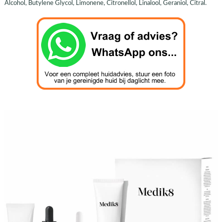
Alcohol, Butylene Glycol, Limonene, Citronellol, Linalool, Geraniol, Citral.