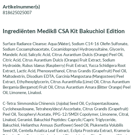
Artikelnummer(s)
818625025007
Ingrediënten Medik8 CSA Kit Bakuchiol Edition
Surface Radiance Cleanse: Aqua (Water), Sodium C14-16 Olefin Sulfonate,
Sodium Cocoamphoacetate, Cocamidopropyl Hydroxysultaine, Glycerin,
Mandelic Acid, Salicylic Acid, Citrus Aurantium Dulcis (Orange) Peel Oil,
Citric Acid, Citrus Aurantium Dulcis (Orange) Fruit Extract, Sodium
Hydroxide, Rubus Idaeus (Raspberry) Fruit Extract, Yucca Schidigera Root
Extract, Lactic Acid, Phenoxyethanol, Citrus Grandis (Grapefruit) Peel Oil,
Maltodextrin, Disodium EDTA, Garcinia Mangostana (Mangosteen) Peel
Extract, Ethylhexylglycerin, Citrus Aurantifolia (Lime) Oil, Citrus Aurantium
Bergamia (Bergamot) Fruit Oil, Citrus Aurantium Amara (Bitter Orange) Peel
Oil, Limonene, Linalool.
C-Tetra: Simmondsia Chinensis (Jojoba) Seed Oil, Cyclopentasiloxane,
Cyclohexasiloxane, Tetrahexyldecyl Ascorbate, Citrus Grandis (Grapefruit)
Peel Oil, Tocopheryl Acetate, PPG-12/SMDI Copolymer, Limonene, Citral,
Linalool, Geraniol. Bakuchiol Peptides: Caprylic/Capric Triglyceride,
Bakuchiol, Helianthus Annuus (Sunflower) Seed Oil, Plukenetia Volubilis
Seed Oil, Centella Asiatica Leaf Extract, Eclipta Prostrata Extract, Krameria