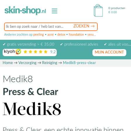
0 producten
€
0,00
Anderen zochten op
peeling
•
acné
•
detox
•
foundation
•
serum
•
oogcrème
•
masker
✔ gratis verzending > € 35,00
✔ professioneel advies
✔ alles uit voorraad leverbaar
9,2
op basis van
1974
beoordelingen
MIJN ACCOUNT
Home
→
Verzorging
→
Reiniging
→
Medik8-press-clear
Medik8
Press & Clear
Press & Clear, een echte innovatie binnen