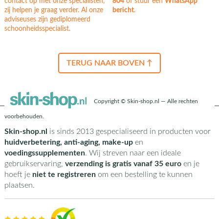
contact op met onze specialisten,
804
of stuur een
WhatsApp
zij helpen je graag verder. Al onze
bericht
.
adviseuses zijn gediplomeerd
schoonheidsspecialist.
TERUG NAAR BOVEN ↑
Copyright © Skin-shop.nl — Alle rechten
voorbehouden.
Skin-shop.nl
is sinds 2013 gespecialiseerd in producten voor
huidverbetering, anti-aging, make-up
en
voedingssupplementen
. Wij streven naar een ideale
gebruikservaring,
verzending is gratis vanaf 35 euro
en je
hoeft je
niet te registreren
om een bestelling te kunnen
plaatsen.