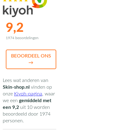
9,2
1974 beoordelingen
BEOORDEEL ONS
→
Lees wat anderen van
Skin-shop.nl
vinden op
onze
Kiyoh-pagina
,
waar
we een
gemiddeld met
een
9,2
uit
10
worden
beoordeeld door
1974
personen.