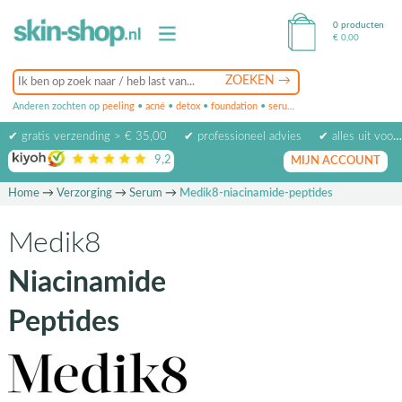
0 producten
€
0,00
Anderen zochten op
peeling
•
acné
•
detox
•
foundation
•
serum
•
oogcrème
•
masker
✔ gratis verzending > € 35,00
✔ professioneel advies
✔ alles uit voorraad leverbaar
9,2
op basis van
1974
beoordelingen
MIJN ACCOUNT
Home
→
Verzorging
→
Serum
→
Medik8-niacinamide-peptides
Medik8
Niacinamide
Peptides