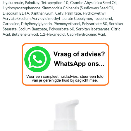
Hyaluronate, Palmitoyl Tetrapeptide-10, Crambe Abyssinica Seed Oil,
Hydroxyacetophenone, Simmondsia Chinensis (Sunflower) Seed Oil,
Disodium EDTA, Xanthan Gum, Cetyl Palmitate, Hydroxyethyl
Acrylate/Sodium Acryloyldimethyl Taurate Copolymer, Tocopherol,
Carnosine, Ethylhexylglycerin, Phenoxyethanol, Polysorbate 80, Sorbitan
Stearate, Sodium Benzoate, Polysorbate 60, Sorbitan Isostearate, Citric
Acid, Butylene Glycol, 1,2-Hexanediol, Caprylhydroxamic Acid.