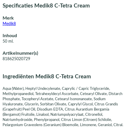
Specificaties Medik8 C-Tetra Cream
Merk
Medik8
Inhoud
50 ml.
Artikelnummer(s)
818625020729
Ingrediënten Medik8 C-Tetra Cream
Aqua (Water), Heptyl Undecylenate, Caprylic / Capric Triglyceride,
Methylpropanediol, Tetrahexyldecyl Ascorbate, Cetearyl Olivate, Distarch
Phosphate, Tocopheryl Acetate, Cetearyl Isononanoate, Sodium
Hyaluronate, Glycerin, Sorbitan Olivate, Caprylyl Glycol, Citrus Grandis
(Grapefruit) Peel Oil, Disodium EDTA, Citrus Aurantium Bergamia
(Bergamot) Fruitolie, Linalool, Natriumpolyacrylaat, Citronellol,
Natriumhydroxide, Phenylpropanol, Citrus Limon (Citroen) Schilolie,
Pelargonium Graveolens (Geranium) Bloemolie, Limonene, Geraniol, Citral.