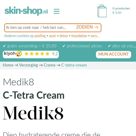
0 producten
€
0,00
Anderen zochten op
peeling
•
acné
•
detox
•
foundation
•
serum
•
oogcrème
•
masker
✔ gratis verzending > € 35,00
✔ professioneel advies
✔ alles uit voorraad leverbaar
9,2
op basis van
1974
beoordelingen
MIJN ACCOUNT
Home
→
Verzorging
→
Creme
→
C-tetra-cream
Medik8
C-Tetra Cream
Diep hydraterende creme die de