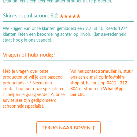
Leuk om eens een keer een ander product uit te proberen.
Skin-shop.nl scoort 9,2
We krijgen van onze klanten gemiddeld een 9,2 uit 10. Reeds 1974
klanten lieten een beoordeling achter op Kiyoh. Klanttevredenheid
staat hoog in ons vaandel.
Vragen of hulp nodig?
Heb je vragen over onze
Vul het
contactformulier
in, stuur
producten of wil je een passend
ons een e-mail op
info@skin-
productadvies? Neem dan
shop.nl
, bel ons op
0412 - 312
contact op met onze specialisten,
804
of stuur een
WhatsApp
zij helpen je graag verder. Al onze
bericht
.
adviseuses zijn gediplomeerd
schoonheidsspecialist.
TERUG NAAR BOVEN ↑