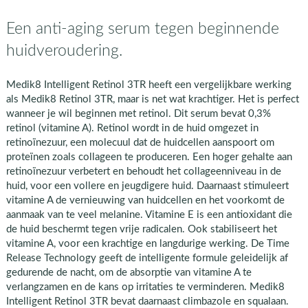
Een anti-aging serum tegen beginnende
huidveroudering.
Medik8 Intelligent Retinol 3TR heeft een vergelijkbare werking
als Medik8 Retinol 3TR, maar is net wat krachtiger. Het is perfect
wanneer je wil beginnen met retinol. Dit serum bevat 0,3%
retinol (vitamine A). Retinol wordt in de huid omgezet in
retinoïnezuur, een molecuul dat de huidcellen aanspoort om
proteïnen zoals collageen te produceren. Een hoger gehalte aan
retinoïnezuur verbetert en behoudt het collageenniveau in de
huid, voor een vollere en jeugdigere huid. Daarnaast stimuleert
vitamine A de vernieuwing van huidcellen en het voorkomt de
aanmaak van te veel melanine. Vitamine E is een antioxidant die
de huid beschermt tegen vrije radicalen. Ook stabiliseert het
vitamine A, voor een krachtige en langdurige werking. De Time
Release Technology geeft de intelligente formule geleidelijk af
gedurende de nacht, om de absorptie van vitamine A te
verlangzamen en de kans op irritaties te verminderen. Medik8
Intelligent Retinol 3TR bevat daarnaast climbazole en squalaan.