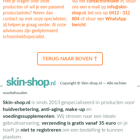
Heb je vragen over onze
Vul het
contactformulier
in, stuur
producten of wil je een passend
ons een e-mail op
info@skin-
productadvies? Neem dan
shop.nl
, bel ons op
0412 - 312
contact op met onze specialisten,
804
of stuur een
WhatsApp
zij helpen je graag verder. Al onze
bericht
.
adviseuses zijn gediplomeerd
schoonheidsspecialist.
TERUG NAAR BOVEN ↑
Copyright © Skin-shop.nl — Alle rechten
voorbehouden.
Skin-shop.nl
is sinds 2013 gespecialiseerd in producten voor
huidverbetering, anti-aging, make-up
en
voedingssupplementen
. Wij streven naar een ideale
gebruikservaring,
verzending is gratis vanaf 35 euro
en je
hoeft je
niet te registreren
om een bestelling te kunnen
plaatsen.