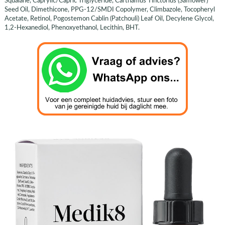
Squalane, Caprylic/Capric Triglyceride, Carthamus Tinctorius (Safflower)
Seed Oil, Dimethicone, PPG-12/SMDI Copolymer, Climbazole, Tocopheryl
Acetate, Retinol, Pogostemon Cablin (Patchouli) Leaf Oil, Decylene Glycol,
1,2-Hexanediol, Phenoxyethanol, Lecithin, BHT.