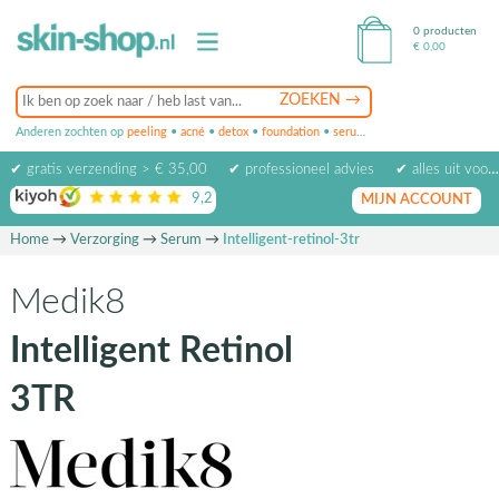
0 producten
€
0,00
Anderen zochten op
peeling
•
acné
•
detox
•
foundation
•
serum
•
oogcrème
•
masker
✔ gratis verzending > € 35,00
✔ professioneel advies
✔ alles uit voorraad leverbaar
9,2
op basis van
1974
beoordelingen
MIJN ACCOUNT
Home
→
Verzorging
→
Serum
→
Intelligent-retinol-3tr
Medik8
Intelligent Retinol
3TR