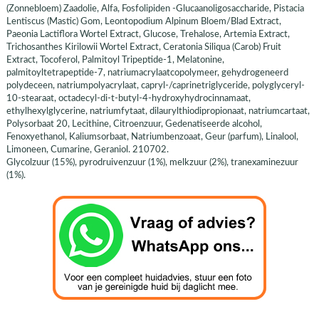
(Zonnebloem) Zaadolie, Alfa, Fosfolipiden -Glucaanoligosaccharide, Pistacia
Lentiscus (Mastic) Gom, Leontopodium Alpinum Bloem/Blad Extract,
Paeonia Lactiflora Wortel Extract, Glucose, Trehalose, Artemia Extract,
Trichosanthes Kirilowii Wortel Extract, Ceratonia Siliqua (Carob) Fruit
Extract, Tocoferol, Palmitoyl Tripeptide-1, Melatonine,
palmitoyltetrapeptide-7, natriumacrylaatcopolymeer, gehydrogeneerd
polydeceen, natriumpolyacrylaat, capryl-/caprinetriglyceride, polyglyceryl-
10-stearaat, octadecyl-di-t-butyl-4-hydroxyhydrocinnamaat,
ethylhexylglycerine, natriumfytaat, dilaurylthiodipropionaat, natriumcartaat,
Polysorbaat 20, Lecithine, Citroenzuur, Gedenatiseerde alcohol,
Fenoxyethanol, Kaliumsorbaat, Natriumbenzoaat, Geur (parfum), Linalool,
Limoneen, Cumarine, Geraniol. 210702.
Glycolzuur (15%), pyrodruivenzuur (1%), melkzuur (2%), tranexaminezuur
(1%).