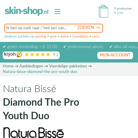
0 producten
€
0,00
Anderen zochten op
peeling
•
acné
•
detox
•
foundation
•
serum
•
oogcrème
•
masker
✔ gratis verzending > € 35,00
✔ professioneel advies
✔ alles uit voorraad leverbaar
9,2
op basis van
1974
beoordelingen
MIJN ACCOUNT
Home
→
Aanbiedingen
→
Voordelige-pakketten
→
Natura-bisse-diamond-the-pro-youth-duo
Natura Bissé
Diamond The Pro
Youth Duo