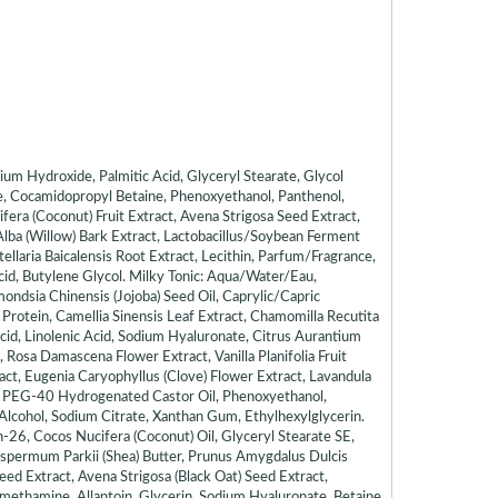
um Hydroxide, Palmitic Acid, Glyceryl Stearate, Glycol
te, Cocamidopropyl Betaine, Phenoxyethanol, Panthenol,
era (Coconut) Fruit Extract, Avena Strigosa Seed Extract,
Alba (Willow) Bark Extract, Lactobacillus/Soybean Ferment
llaria Baicalensis Root Extract, Lecithin, Parfum/Fragrance,
cid, Butylene Glycol. Milky Tonic: Aqua/Water/Eau,
ondsia Chinensis (Jojoba) Seed Oil, Caprylic/Capric
Protein, Camellia Sinensis Leaf Extract, Chamomilla Recutita
 Acid, Linolenic Acid, Sodium Hyaluronate, Citrus Aurantium
, Rosa Damascena Flower Extract, Vanilla Planifolia Fruit
tract, Eugenia Caryophyllus (Clove) Flower Extract, Lavandula
in, PEG-40 Hydrogenated Castor Oil, Phenoxyethanol,
Alcohol, Sodium Citrate, Xanthan Gum, Ethylhexylglycerin.
26, Cocos Nucifera (Coconut) Oil, Glyceryl Stearate SE,
spermum Parkii (Shea) Butter, Prunus Amygdalus Dulcis
ed Extract, Avena Strigosa (Black Oat) Seed Extract,
romethamine, Allantoin, Glycerin, Sodium Hyaluronate, Betaine,