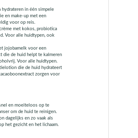
n hydrateren in één simpele
olie en make-up met een
ldig voor op reis.
crème met kokos, probiotica
id. Voor alle huidtypen, ook
et jojobamelk voor een
t die de huid helpt te kalmeren
holvrij. Voor alle huidtypen.
ielotion die de huid hydrateert
 cacaoboonextract zorgen voor
snel en moeiteloos op te
nser om de huid te reinigen.
n dagelijks en zo vaak als
p het gezicht en het lichaam.