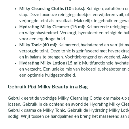
Milky Cleansing Cloths (10 stuks):
Reinigen, exfoliëren e
stap. Deze luxueuze reinigingsdoekjes verwijderen vuil, 
verjongde teint als resultaat. Makkelijk in gebruik en gewe
Hydrating Milky Cleanser (15 ml):
Kalmerende reinigings
en wilgenbastextract. Verzorgt, hydrateert en reinigt de hu
voor een erg droge huid.
Milky Tonic (40 ml):
Kalmerend, hydraterend en verrijkt m
verzorgde teint. Deze tonic is geïnfuseerd met haverextrac
en in balans te brengen. Vochtinbrengend en voedend. Alco
Hydrating Milky Lotion (15 ml):
Multifunctionele hydratat
en verzacht. Een unieke mix van kokosolie, sheaboter en
een optimale huidgezondheid.
Gebruik Pixi Milky Beauty in a Bag
Gebruik eerst de vochtige Milky Cleansing Cloths om make-up 
lossen. Gebruik in de ochtend en avond de Hydrating Milky Clea
Gebruik daarna de Milky Tonic. Gebruik de Hydrating Milky Lotio
nodig. Wrijf tussen de handpalmen en breng het masserend aan o