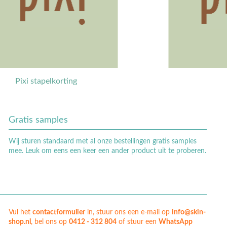
xi
Pixi stapelkorting
Gratis samples
Wij sturen standaard met al onze bestellingen gratis samples
mee. Leuk om eens een keer een ander product uit te proberen.
Vul het
contactformulier
in, stuur ons een e-mail op
info@skin-
shop.nl
, bel ons op
0412 - 312 804
of stuur een
WhatsApp