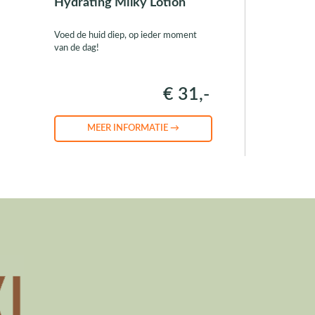
Hydrating Milky Lotion
Voed de huid diep, op ieder moment
van de dag!
€ 31,-
MEER INFORMATIE →
S
10% korting op P