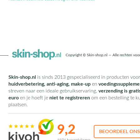
Copyright © Skin-shop.nl — Alle rechten vo
Skin-shop.nl
is sinds 2013 gespecialiseerd in producten voo
huidverbetering, anti-aging, make-up
en
voedingssuppleme
streven naar een ideale gebruikservaring,
verzending is grati
euro
en je hoeft je
niet te registreren
om een bestelling te 
plaatsen.
9,2
BEOORDEEL ONS
1974 beoordelingen