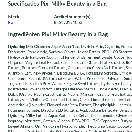
Specificaties Pixi Milky Beauty in a Bag
Merk
Artikelnummer(s)
Pixi
885190971053
Ingrediënten Pixi Milky Beauty in a Bag
Hydrating Milk Cleanser:
Aqua/Water/Eau, Myristic Acid, Glycerin, Potassi
Distearate, Stearic Acid, Sorbitan Olivate, Jojoba Esters, PEG-100 Steara
Hydroxyethylcellulose, Sodium Chloride, Bifida Ferment Lysate, Cocos Nucif
Origanum Vulgare Leaf Extract, Chamaecyparis Obtusa Leaf Extract, Salix 
Extract, Portulaca Oleracea Extract, Cinnamomum Cassia Bark Extract, Scute
Allantoin, Ethylhexylglycerin, Disodium EDTA, Potassium Sorbate, Citric A
Chamomilla Recutita (Matricaria) Flower Water, Propanediol, Glycerin, Simm
Triglyceride, Sodium PCA, Avena Strigosa Seed Extract, Hydrolyzed Barley 
(Matricaria) Flower Extract, Euterpe Oleracea Sterols, Linoleic Acid, Oleic
Dulcis (Orange) Peel Extract, Citrus Nobilis (Mandarin Orange) Fruit Extract
Extract, Vitis Vinifera (Grape) Fruit Extract, Citrus Limon (Lemon) Peel Ex
Angustifolia (Lavender) Flower/Leaf/Stem Extract, Phospholipids, Lecith
Potassium Sorbate, Disodium EDTA, Citric Acid, Sodium Benzoate, Benzyl 
Hydrating Milky Lotion: Aqua/Water/Eau, Cetyl Ethylhexanoate, Glycereth-
Isopropyl Myristate, Cetearyl Alcohol, PEG/PPG-17/6 Copolymer, Butyro
(Sweet Almond) Oil, Pyridoxine Hydrochloride, Theobroma Cacao (Cocoa) Se
Riboflavin, Dextrin, Lecithin, Potassium Sorbate, Citric Acid, Carbomer, T