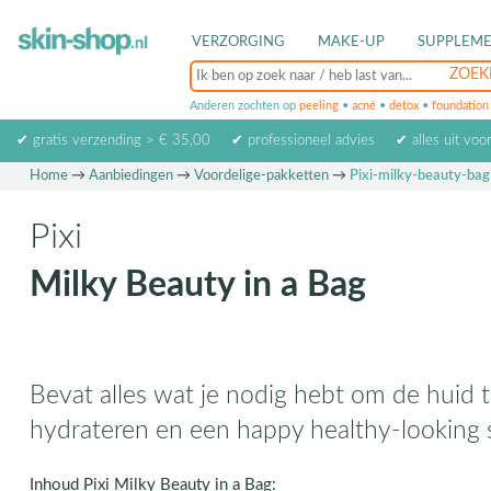
VERZORGING
MAKE-UP
SUPPLEM
Anderen zochten op
peeling
•
acné
•
detox
•
foundation
✔ gratis verzending > € 35,00
✔ professioneel advies
✔ alles uit voo
Home
→
Aanbiedingen
→
Voordelige-pakketten
→
Pixi-milky-beauty-bag
Pixi
Milky Beauty in a Bag
Bevat alles wat je nodig hebt om de huid t
hydrateren en een happy healthy-looking s
Inhoud Pixi Milky Beauty in a Bag: