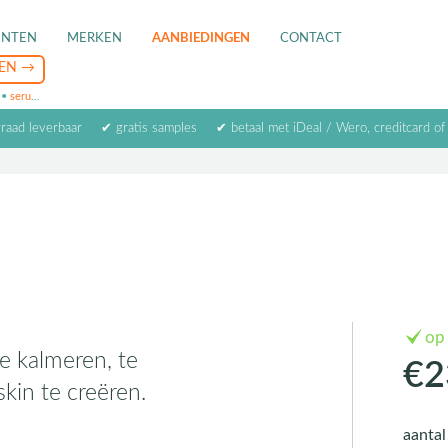
ENTEN
MERKEN
AANBIEDINGEN
CONTACT
•
serum
•
oogcrème
•
masker
rraad leverbaar
✔ gratis samples
✔ betaal met iDeal / Wero, creditcard of
op
e kalmeren, te
€2
kin te creëren.
aanta