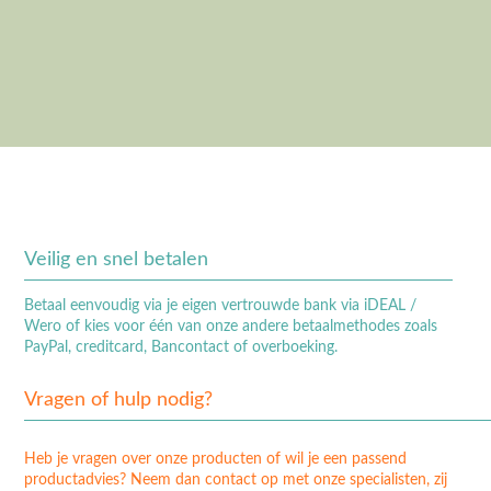
producten
ixi producten bij aankoop van 5 Pi
producten
Veilig en snel betalen
Betaal eenvoudig via je eigen vertrouwde bank via iDEAL /
Wero of kies voor één van onze andere betaalmethodes zoals
PayPal, creditcard, Bancontact of overboeking.
Vragen of hulp nodig?
Heb je vragen over onze producten of wil je een passend
productadvies? Neem dan contact op met onze specialisten, zij