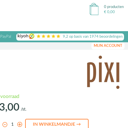
0 producten
€
0,00
 PayPal
9,2
op basis van
1974
beoordelingen
MIJN ACCOUNT
 voorraad
3,00
/st.
l