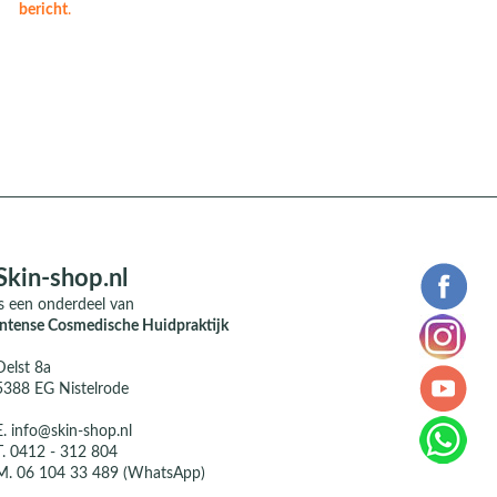
bericht
.
Skin-shop.nl
is een onderdeel van
Intense Cosmedische Huidpraktijk
Delst 8a
5388 EG Nistelrode
E.
info@skin-shop.nl
T.
0412 - 312 804
M.
06 104 33 489 (WhatsApp)