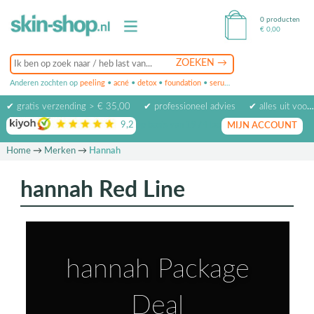
0 producten
€
0,00
Anderen zochten op
peeling
•
acné
•
detox
•
foundation
•
serum
•
oogcrème
•
masker
✔ gratis verzending > € 35,00
✔ professioneel advies
✔ alles uit voorraad leverbaar
9,2
op basis van
1974
beoordelingen
MIJN ACCOUNT
Home
→
Merken
→
Hannah
hannah Red Line
hannah Package
Deal