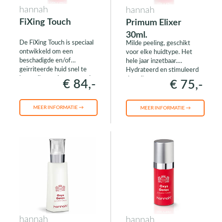
hannah
hannah
FiXing Touch
Primum Elixer
30ml.
De FiXing Touch is speciaal
Milde peeling, geschikt
ontwikkeld om een
voor elke huidtype. Het
beschadigde en/of
hele jaar inzetbaar.
geïrriteerde huid snel te
Hydrateerd en stimuleerd
herstellen en het versterkt
de collageen- en
€ 84,-
€ 75,-
de natuurlijke huidbarrière.
elastineproductie.
MEER INFORMATIE →
MEER INFORMATIE →
hannah
hannah