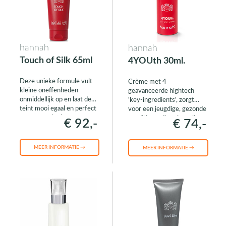
hannah
hannah
Touch of Silk 65ml
4YOUth 30ml.
Deze unieke formule vult
Crème met 4
kleine oneffenheden
geavanceerde hightech
onmiddellijk op en laat de
'key-ingredients', zorgt
teint mooi egaal en perfect
voor een jeugdige, gezonde
gematteerd achter
conditie en dito uitstraling
€ 92,-
€ 74,-
MEER INFORMATIE →
MEER INFORMATIE →