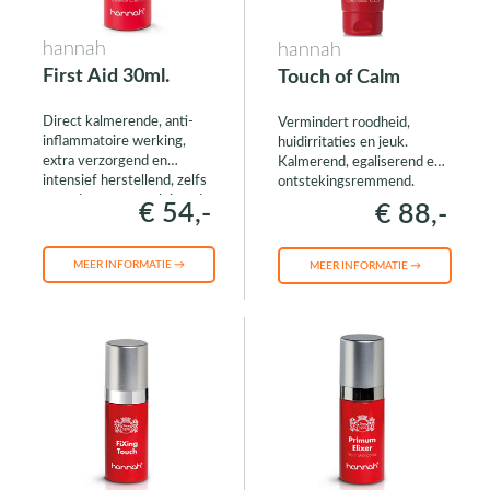
hannah
hannah
First Aid 30ml.
Touch of Calm
Direct kalmerende, anti-
Vermindert roodheid,
inflammatoire werking,
huidirritaties en jeuk.
extra verzorgend en
Kalmerend, egaliserend en
intensief herstellend, zelfs
ontstekingsremmend.
voor de meest veeleisende
€ 54,-
€ 88,-
huidcondities
MEER INFORMATIE →
MEER INFORMATIE →