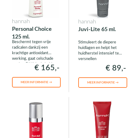
hannah
hannah
Personal Choice
Juvi-Lite 65 ml.
125 ml.
Beschermt tegen vrije
Stimuleert de diepere
radicalen dankzij een
huidlagen en helpt het
krachtige antioxidant
huidherstel intensief te
werking, gaat celschade
versnellen
aan het DNA in de huid
€ 165,-
€ 89,-
tegen
MEER INFORMATIE →
MEER INFORMATIE →