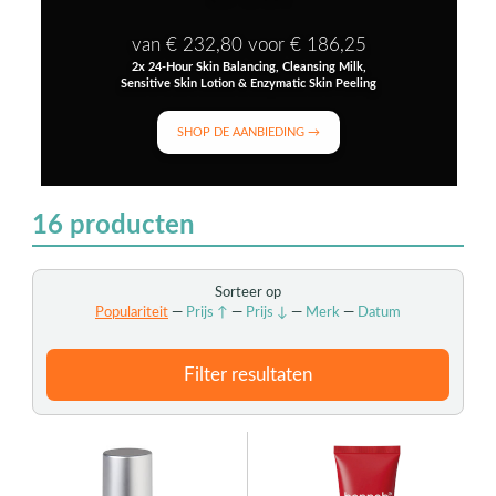
van € 232,80 voor € 186,25
2x 24-Hour Skin Balancing, Cleansing Milk,
Sensitive Skin Lotion & Enzymatic Skin Peeling
SHOP DE AANBIEDING →
16
producten
Sorteer op
Populariteit
—
Prijs ↑
—
Prijs ↓
—
Merk
—
Datum
Filter resultaten