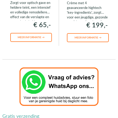
Zorgt voor optisch gave en
Crème met 4
heldere teint, een intensief
geavanceerde hightech
en volledige remodellerend
'key-ingredients', zorgt
effect van de verslapte en
voor een jeugdige, gezonde
verouderde huid
conditie en dito uitstraling
€ 65,-
€ 199,-
MEER INFORMATIE →
MEER INFORMATIE →
Gratis verzending