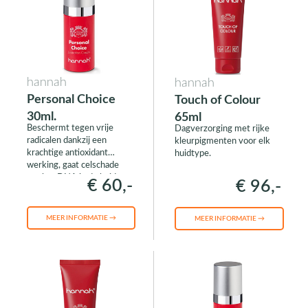
hannah
hannah
Personal Choice
Touch of Colour
30ml.
65ml
Beschermt tegen vrije
Dagverzorging met rijke
radicalen dankzij een
kleurpigmenten voor elk
krachtige antioxidant
huidtype.
werking, gaat celschade
aan het DNA in de huid
€ 60,-
€ 96,-
tegen
MEER INFORMATIE →
MEER INFORMATIE →