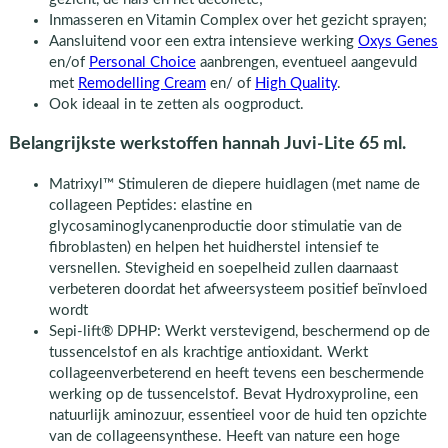
Inmasseren en Vitamin Complex over het gezicht sprayen;
Aansluitend voor een extra intensieve werking
Oxys Genes
en/of
Personal Choice
aanbrengen, eventueel aangevuld
met
Remodelling Cream
en/ of
High Quality
.
Ook ideaal in te zetten als oogproduct.
Belangrijkste werkstoffen hannah Juvi-Lite 65 ml.
Matrixyl™ Stimuleren de diepere huidlagen (met name de
collageen Peptides: elastine en
glycosaminoglycanenproductie door stimulatie van de
fibroblasten) en helpen het huidherstel intensief te
versnellen. Stevigheid en soepelheid zullen daarnaast
verbeteren doordat het afweersysteem positief beïnvloed
wordt
Sepi-lift® DPHP: Werkt verstevigend, beschermend op de
tussencelstof en als krachtige antioxidant. Werkt
collageenverbeterend en heeft tevens een beschermende
werking op de tussencelstof. Bevat Hydroxyproline, een
natuurlijk aminozuur, essentieel voor de huid ten opzichte
van de collageensynthese. Heeft van nature een hoge