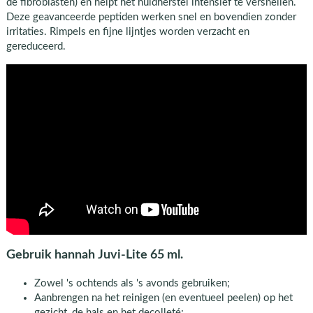
de fibroblasten) en helpt het huidherstel intensief te versnellen.
Deze geavanceerde peptiden werken snel en bovendien zonder
irritaties. Rimpels en fijne lijntjes worden verzacht en
gereduceerd.
Gebruik hannah Juvi-Lite 65 ml.
Zowel 's ochtends als 's avonds gebruiken;
Aanbrengen na het reinigen (en eventueel peelen) op het
gezicht, de hals en het decolleté;