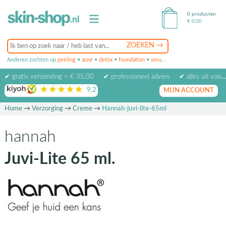
0 producten
€
0,00
Anderen zochten op
peeling
•
acné
•
detox
•
foundation
•
serum
•
oogcrème
•
masker
✔ gratis verzending > € 35,00
✔ professioneel advies
✔ alles uit voorraad leverbaar
9,2
op basis van
1974
beoordelingen
MIJN ACCOUNT
Home
→
Verzorging
→
Creme
→
Hannah-juvi-lite-65ml
hannah
Juvi-Lite 65 ml.