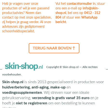
Heb je vragen over onze
Vul het
contactformulier
in, stuur
producten of wil je een passend
ons een e-mail op
info@skin-
productadvies? Neem dan
shop.nl
, bel ons op
0412 - 312
contact op met onze specialisten,
804
of stuur een
WhatsApp
zij helpen je graag verder. Al onze
bericht
.
adviseuses zijn gediplomeerd
schoonheidsspecialist.
TERUG NAAR BOVEN ↑
Copyright © Skin-shop.nl — Alle rechten
voorbehouden.
Skin-shop.nl
is sinds 2013 gespecialiseerd in producten voor
huidverbetering, anti-aging, make-up
en
voedingssupplementen
. Wij streven naar een ideale
gebruikservaring,
verzending is gratis vanaf 35 euro
en je
hoeft je
niet te registreren
om een bestelling te kunnen