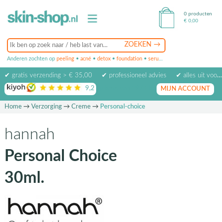
0 producten
€
0,00
Anderen zochten op
peeling
•
acné
•
detox
•
foundation
•
serum
•
oogcrème
•
masker
✔ gratis verzending > € 35,00
✔ professioneel advies
✔ alles uit voorraad leverbaar
9,2
op basis van
1974
beoordelingen
MIJN ACCOUNT
Home
→
Verzorging
→
Creme
→
Personal-choice
hannah
Personal Choice
30ml.