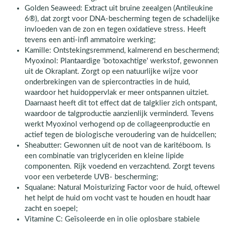
Golden Seaweed: Extract uit bruine zeealgen (Antileukine
6®), dat zorgt voor DNA-bescherming tegen de schadelijke
invloeden van de zon en tegen oxidatieve stress. Heeft
tevens een anti-infl ammatoire werking;
Kamille: Ontstekingsremmend, kalmerend en beschermend;
Myoxinol: Plantaardige 'botoxachtige' werkstof, gewonnen
uit de Okraplant. Zorgt op een natuurlijke wijze voor
onderbrekingen van de spiercontracties in de huid,
waardoor het huidoppervlak er meer ontspannen uitziet.
Daarnaast heeft dit tot effect dat de talgklier zich ontspant,
waardoor de talgproductie aanzienlijk verminderd. Tevens
werkt Myoxinol verhogend op de collageenproductie en
actief tegen de biologische veroudering van de huidcellen;
Sheabutter: Gewonnen uit de noot van de karitéboom. Is
een combinatie van triglyceriden en kleine lipide
componenten. Rijk voedend en verzachtend. Zorgt tevens
voor een verbeterde UVB- bescherming;
Squalane: Natural Moisturizing Factor voor de huid, oftewel
het helpt de huid om vocht vast te houden en houdt haar
zacht en soepel;
Vitamine C: Geïsoleerde en in olie oplosbare stabiele