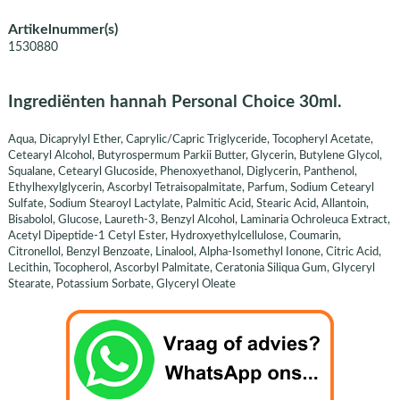
Artikelnummer(s)
1530880
Ingrediënten hannah Personal Choice 30ml.
Aqua, Dicaprylyl Ether, Caprylic/Capric Triglyceride, Tocopheryl Acetate,
Cetearyl Alcohol, Butyrospermum Parkii Butter, Glycerin, Butylene Glycol,
Squalane, Cetearyl Glucoside, Phenoxyethanol, Diglycerin, Panthenol,
Ethylhexylglycerin, Ascorbyl Tetraisopalmitate, Parfum, Sodium Cetearyl
Sulfate, Sodium Stearoyl Lactylate, Palmitic Acid, Stearic Acid, Allantoin,
Bisabolol, Glucose, Laureth-3, Benzyl Alcohol, Laminaria Ochroleuca Extract,
Acetyl Dipeptide-1 Cetyl Ester, Hydroxyethylcellulose, Coumarin,
Citronellol, Benzyl Benzoate, Linalool, Alpha-Isomethyl Ionone, Citric Acid,
Lecithin, Tocopherol, Ascorbyl Palmitate, Ceratonia Siliqua Gum, Glyceryl
Stearate, Potassium Sorbate, Glyceryl Oleate