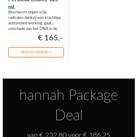
ml.
Beschermt tegen vrije
radicalen dankzij een krachtige
antioxidant werking, gaat
celschade aan het DNA in de
huid tegen
€ 165,-
MEER INFORMATIE →
hannah Package
Deal
van € 232,80 voor € 186,25