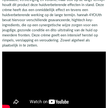
houdt dit product deze huidverbeterende effecten in stand. Deze
crème heeft dus een onmiddellijk effect en tevens een
huidverbeterende werking op de lange termijn. hannah 4YOUth
bevat hiervoor verschillende geavanceerde, hightech key-
ingredients, die op een synergetische wijze zorgen voor een
jeugdige, gezonde conditie en dito uitstraling van de huid op
meerdere fronten. Deze crème geeft een intensief herstel op
rimpels, verslapping en veroudering. Zowel algeheel als
plaatselijk in te zetten.