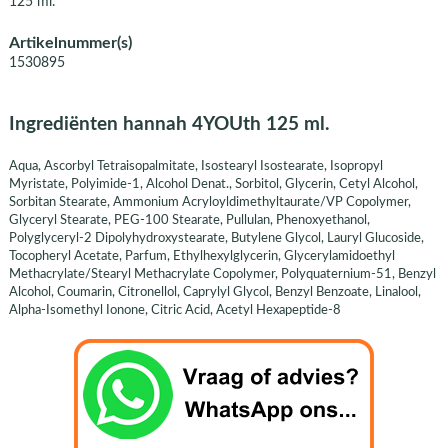
125 ml.
Artikelnummer(s)
1530895
Ingrediënten hannah 4YOUth 125 ml.
Aqua, Ascorbyl Tetraisopalmitate, Isostearyl Isostearate, Isopropyl
Myristate, Polyimide-1, Alcohol Denat., Sorbitol, Glycerin, Cetyl Alcohol,
Sorbitan Stearate, Ammonium Acryloyldimethyltaurate/VP Copolymer,
Glyceryl Stearate, PEG-100 Stearate, Pullulan, Phenoxyethanol,
Polyglyceryl-2 Dipolyhydroxystearate, Butylene Glycol, Lauryl Glucoside,
Tocopheryl Acetate, Parfum, Ethylhexylglycerin, Glycerylamidoethyl
Methacrylate/Stearyl Methacrylate Copolymer, Polyquaternium-51, Benzyl
Alcohol, Coumarin, Citronellol, Caprylyl Glycol, Benzyl Benzoate, Linalool,
Alpha-Isomethyl Ionone, Citric Acid, Acetyl Hexapeptide-8