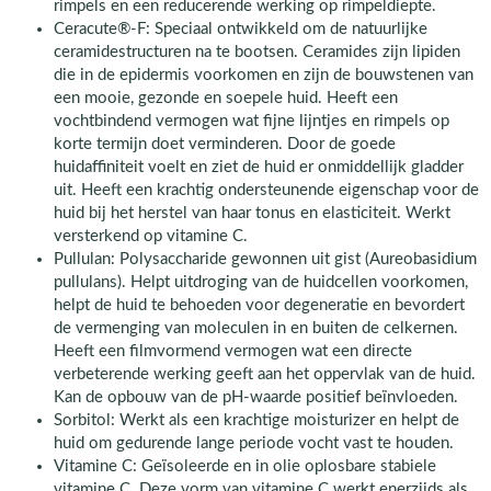
rimpels en een reducerende werking op rimpeldiepte.
Ceracute®-F: Speciaal ontwikkeld om de natuurlijke
ceramidestructuren na te bootsen. Ceramides zijn lipiden
die in de epidermis voorkomen en zijn de bouwstenen van
een mooie, gezonde en soepele huid. Heeft een
vochtbindend vermogen wat fijne lijntjes en rimpels op
korte termijn doet verminderen. Door de goede
huidaffiniteit voelt en ziet de huid er onmiddellijk gladder
uit. Heeft een krachtig ondersteunende eigenschap voor de
huid bij het herstel van haar tonus en elasticiteit. Werkt
versterkend op vitamine C.
Pullulan: Polysaccharide gewonnen uit gist (Aureobasidium
pullulans). Helpt uitdroging van de huidcellen voorkomen,
helpt de huid te behoeden voor degeneratie en bevordert
de vermenging van moleculen in en buiten de celkernen.
Heeft een filmvormend vermogen wat een directe
verbeterende werking geeft aan het oppervlak van de huid.
Kan de opbouw van de pH-waarde positief beïnvloeden.
Sorbitol: Werkt als een krachtige moisturizer en helpt de
huid om gedurende lange periode vocht vast te houden.
Vitamine C: Geïsoleerde en in olie oplosbare stabiele
vitamine C. Deze vorm van vitamine C werkt enerzijds als