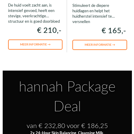
De huid voelt zacht aan, is
Stimuleert de diepere
intensief gevoed, heeft een
huidlagen en helpt het
stevige, veerkrachtige
huidherstel intensief te
structuur en is goed doorbloed
versnellen
€ 210,-
€ 165,-
MEER INFORMATIE →
MEER INFORMATIE →
hannah Package
Deal
van € 232,80 voor € 186,25
2x 24-Hour Skin Balancing, Cleansing Milk,