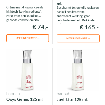
ml.
Crème met 4 geavanceerde
Beschermt tegen vrije radicalen
hightech 'key-ingredients',
dankzij een krachtige
zorgt voor een jeugdige,
antioxidant werking, gaat
gezonde conditie en dito
celschade aan het DNA in de
uitstraling
huid tegen
€ 74,-
€ 165,-
MEER INFORMATIE →
MEER INFORMATIE →
hannah
hannah
Oxys Genes 125 ml.
Juvi-Lite 125 ml.