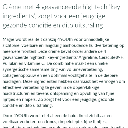
Crème met 4 geavanceerde hightech 'key-
ingredients', zorgt voor een jeugdige,
gezonde conditie en dito uitstraling
Magie wordt realiteit dankzij 4YOUth voor onmiddellijke
zichtbare, voelbare en langdurig aanhoudende huidverbetering op
meerdere fronten! Deze crème bevat onder andere de 4
geavanceerde hightech 'key-ingredients' Argireline, Ceracute®-F,
Pullulan en vitamine C. De combinatie maakt een unieke
synergetische samensmelting van volumeverbetering,
collageenopbouw en een optimaal vochtgehalte in de diepere
huidlagen. Deze ingrediënten hebben daarnaast het vermogen om
effectieve verbetering te geven in de oppervlakkige
huidstructuren en tevens ontspanning en opvulling van fijne
lijntjes en rimpels. Zo zorgt het voor een jeugdige, gezonde
conditie en dito uitstraling.
Door 4YOUth wordt niet alleen de huid direct zichtbaar en
voelbaar verbetert qua tonus, rimpeldiepte, fijne lijntjes,
hydratatie, versteviging en volume, maar ook op de lange termijn