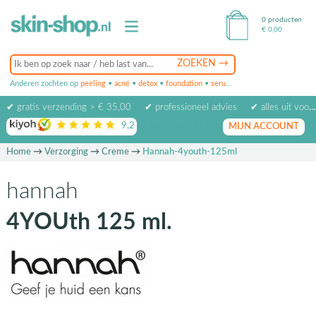
0 producten
€
0,00
Anderen zochten op
peeling
•
acné
•
detox
•
foundation
•
serum
•
oogcrème
•
masker
✔ gratis verzending > € 35,00
✔ professioneel advies
✔ alles uit voorraad leverbaar
9,2
op basis van
1974
beoordelingen
MIJN ACCOUNT
Home
→
Verzorging
→
Creme
→
Hannah-4youth-125ml
hannah
4YOUth 125 ml.