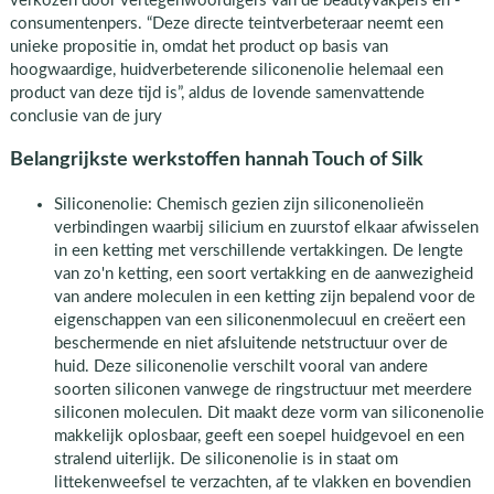
verkozen door vertegenwoordigers van de beautyvakpers en -
consumentenpers. “Deze directe teintverbeteraar neemt een
unieke propositie in, omdat het product op basis van
hoogwaardige, huidverbeterende siliconenolie helemaal een
product van deze tijd is”, aldus de lovende samenvattende
conclusie van de jury
Belangrijkste werkstoffen hannah Touch of Silk
Siliconenolie: Chemisch gezien zijn siliconenolieën
verbindingen waarbij silicium en zuurstof elkaar afwisselen
in een ketting met verschillende vertakkingen. De lengte
van zo'n ketting, een soort vertakking en de aanwezigheid
van andere moleculen in een ketting zijn bepalend voor de
eigenschappen van een siliconenmolecuul en creëert een
beschermende en niet afsluitende netstructuur over de
huid. Deze siliconenolie verschilt vooral van andere
soorten siliconen vanwege de ringstructuur met meerdere
siliconen moleculen. Dit maakt deze vorm van siliconenolie
makkelijk oplosbaar, geeft een soepel huidgevoel en een
stralend uiterlijk. De siliconenolie is in staat om
littekenweefsel te verzachten, af te vlakken en bovendien