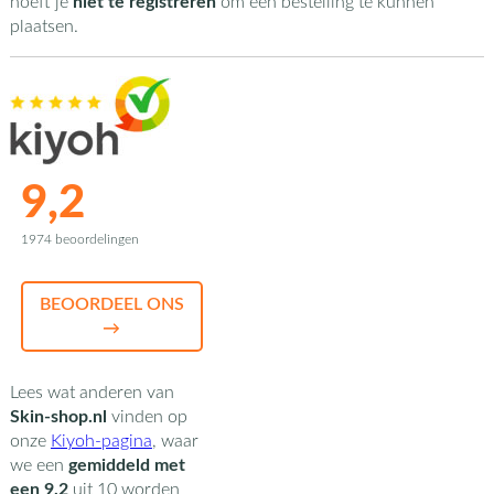
hoeft je
niet te registreren
om een bestelling te kunnen
plaatsen.
9,2
1974 beoordelingen
BEOORDEEL ONS
→
Lees wat anderen van
Skin-shop.nl
vinden op
onze
Kiyoh-pagina
,
waar
we een
gemiddeld met
een
9,2
uit
10
worden