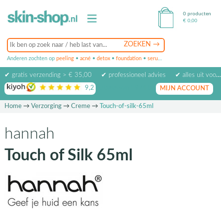
0 producten
€
0,00
Anderen zochten op
peeling
•
acné
•
detox
•
foundation
•
serum
•
oogcrème
•
masker
✔ gratis verzending > € 35,00
✔ professioneel advies
✔ alles uit voorraad leverbaar
9,2
op basis van
1974
beoordelingen
MIJN ACCOUNT
Home
→
Verzorging
→
Creme
→
Touch-of-silk-65ml
hannah
Touch of Silk 65ml