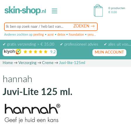
0 producten
€
0,00
Anderen zochten op
peeling
•
acné
•
detox
•
foundation
•
serum
•
oogcrème
•
masker
✔ gratis verzending > € 35,00
✔ professioneel advies
✔ alles uit voorraad leverbaar
9,2
op basis van
1974
beoordelingen
MIJN ACCOUNT
Home
→
Verzorging
→
Creme
→
Juvi-lite-125ml
hannah
Juvi-Lite 125 ml.