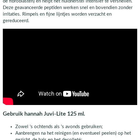
de fibroblasten) en helpt het huidherstel intensief te versnellen.
Deze geavanceerde peptiden werken snel en bovendien zonder
irritaties. Rimpels en fijne lijntjes worden verzacht en
gereduceerd.
Gebruik hannah Juvi-Lite 125 ml.
Zowel 's ochtends als 's avonds gebruiken;
Aanbrengen na het reinigen (en eventueel peelen) op het
gezicht, de hals en het decolleté;