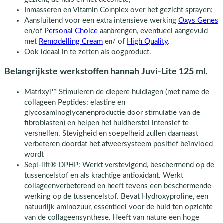
Inmasseren en Vitamin Complex over het gezicht sprayen;
Aansluitend voor een extra intensieve werking
Oxys Genes
en/of
Personal Choice
aanbrengen, eventueel aangevuld
met
Remodelling Cream
en/ of
High Quality
.
Ook ideaal in te zetten als oogproduct.
Belangrijkste werkstoffen hannah Juvi-Lite 125 ml.
Matrixyl™ Stimuleren de diepere huidlagen (met name de
collageen Peptides: elastine en
glycosaminoglycanenproductie door stimulatie van de
fibroblasten) en helpen het huidherstel intensief te
versnellen. Stevigheid en soepelheid zullen daarnaast
verbeteren doordat het afweersysteem positief beïnvloed
wordt
Sepi-lift® DPHP: Werkt verstevigend, beschermend op de
tussencelstof en als krachtige antioxidant. Werkt
collageenverbeterend en heeft tevens een beschermende
werking op de tussencelstof. Bevat Hydroxyproline, een
natuurlijk aminozuur, essentieel voor de huid ten opzichte
van de collageensynthese. Heeft van nature een hoge