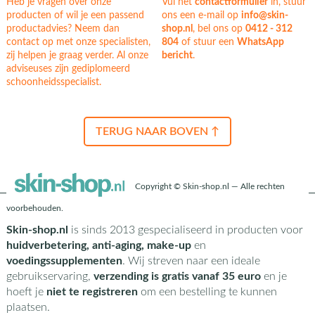
Heb je vragen over onze
Vul het
contactformulier
in, stuur
producten of wil je een passend
ons een e-mail op
info@skin-
productadvies? Neem dan
shop.nl
, bel ons op
0412 - 312
contact op met onze specialisten,
804
of stuur een
WhatsApp
zij helpen je graag verder. Al onze
bericht
.
adviseuses zijn gediplomeerd
schoonheidsspecialist.
TERUG NAAR BOVEN ↑
Copyright © Skin-shop.nl — Alle rechten
voorbehouden.
Skin-shop.nl
is sinds 2013 gespecialiseerd in producten voor
huidverbetering, anti-aging, make-up
en
voedingssupplementen
. Wij streven naar een ideale
gebruikservaring,
verzending is gratis vanaf 35 euro
en je
hoeft je
niet te registreren
om een bestelling te kunnen
plaatsen.