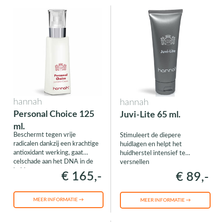
hannah
hannah
Personal Choice 125
Juvi-Lite 65 ml.
ml.
Beschermt tegen vrije
Stimuleert de diepere
radicalen dankzij een krachtige
huidlagen en helpt het
antioxidant werking, gaat
huidherstel intensief te
celschade aan het DNA in de
versnellen
huid tegen
€ 165,-
€ 89,-
MEER INFORMATIE →
MEER INFORMATIE →